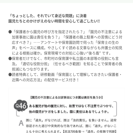
「ちょっとした、それでいて身近な問題」に決着
園児たちとのかけがえのない時間を安心して過ごしたい!!
●「保護者から園児の呼び方を指定されたら？」「園児の不注意による
加害事故に園は責任を負う？」「保護者の路上駐車への苦情にどう対
応すべき？」――アンケートや保育園訪問で伺った「保育士の生の
声」をベースに構成。やさしくすぐ読める文章ながらも弁護士の知見
による根拠は確か。保育現場での対処に心強い“後ろ盾” です。
●保育者だけでなく、市町村の保育課や私立園の本部等の役割にも言
及。「適切な役割分担」（任せるべき範囲）を知ることで保育者の負
担減にもつながります。
●読者特典として、研修動画「保育園として理解しておきたい保護者・
近隣への対応方法」の配信サービス付き！