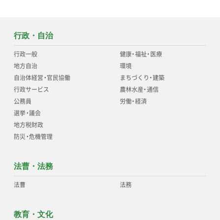
行政・自治
行政一般
健康
・
福祉
・
医療
地方自治
環境
自治体経営
・
官民協働
まちづくり
・
建築
行政サービス
農林水産
・
通信
公務員
労働
・
経済
選挙
・
議会
地方税財政
防災
・
危機管理
法曹・法務
法曹
法務
教育・文化