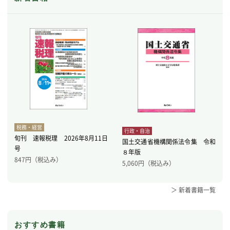
税務・経営
行政・自治
旬刊 速報税理 2026年8月11日
国土交通省機構関係法令集 令和
号
８年版
847
円（税込み）
5,060
円（税込み）
＞ 新着書籍一覧
おすすめ書籍