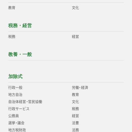
教育
文化
税務・経営
税務
経営
教養・一般
加除式
行政一般
労働
・
経済
地方自治
教育
自治体経営
・
官民協働
文化
行政サービス
税務
公務員
経営
選挙
・
議会
法曹
地方税財政
法務