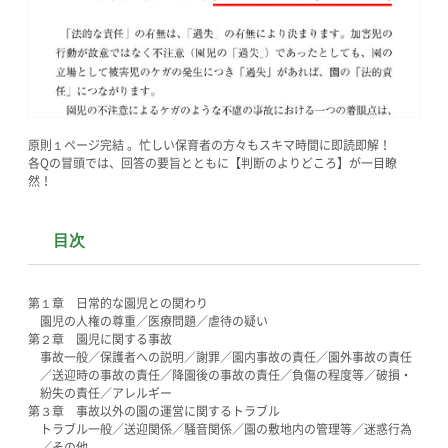
原則１ページ完結 。忙しい保育者の方々もスキマ時間に即読即解！
各Qの冒頭では、回答の要旨とともに【判断のよりどころ】が一目瞭
然！
目次
第１章 日常的な園児との関わり
園児の人権の尊重／医療問題／虐待の疑い
第２章 園児に関する事故
事故一般／保護者への説明／謝罪／園内事故の責任／園外事故の責任
／送迎時の事故の責任／降園後の事故の責任／負傷の程度等／破損・
紛失の責任／アレルギー
第３章 事故以外の園の運営に関するトラブル
トラブル一般／送迎関係／騒音関係／園の敷地内の管理等／迷惑行為
／その他