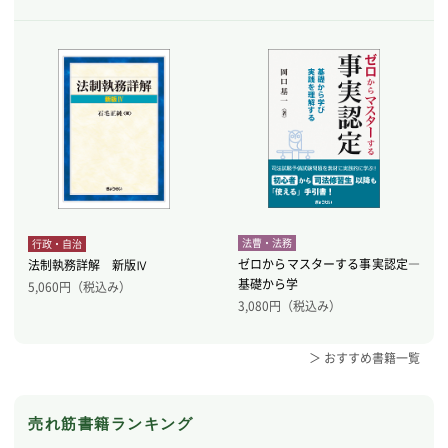
法曹・法務
行政・自治
ゼロからマスターする事実認定―
法制執務詳解 新版Ⅳ
基礎から学
5,060
円（税込み）
3,080
円（税込み）
＞ おすすめ書籍一覧
売れ筋書籍ランキング