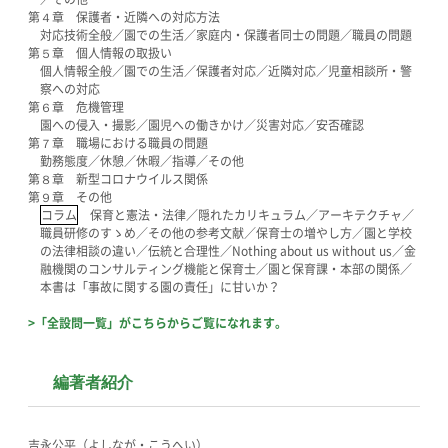
第４章 保護者・近隣への対応方法
対応技術全般／園での生活／家庭内・保護者同士の問題／職員の問題
第５章 個人情報の取扱い
個人情報全般／園での生活／保護者対応／近隣対応／児童相談所・警
察への対応
第６章 危機管理
園への侵入・撮影／園児への働きかけ／災害対応／安否確認
第７章 職場における職員の問題
勤務態度／休憩／休暇／指導／その他
第８章 新型コロナウイルス関係
第９章 その他
コラム
保育と憲法・法律／隠れたカリキュラム／アーキテクチャ／
職員研修のすゝめ／その他の参考文献／保育士の増やし方／園と学校
の法律相談の違い／伝統と合理性／Nothing about us without us／金
融機関のコンサルティング機能と保育士／園と保育課・本部の関係／
本書は「事故に関する園の責任」に甘いか？
>「全設問一覧」がこちらからご覧になれます。
編著者紹介
吉永公平（よしなが・こうへい）