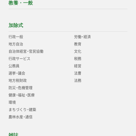
教養・一般
加除式
行政一般
労働
・
経済
地方自治
教育
自治体経営
・
官民協働
文化
行政サービス
税務
公務員
経営
選挙
・
議会
法曹
地方税財政
法務
防災
・
危機管理
健康
・
福祉
・
医療
環境
まちづくり
・
建築
農林水産
・
通信
雑誌