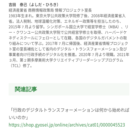
吉田 泰己（よしだ・ひろき）
経済産業省 商務情報政策局 情報プロジェクト室長
1983年生まれ。東京大学公共政策大学院修了後、2008年経済産業省入
省。法人税制、地球温暖化対策、エネルギー政策等を担当したのち、
2015年７月より留学。シンガポール国立大学で経営学修士（MBA）、リ
ー・クワンユー公共政策大学院で公共経営学修士を取得、ハーバードケ
ネディスクールにフェローとして在籍、各国のデジタルガバメントの取
り組みについて学ぶ。2017年７月に帰国後、経済産業省情報プロジェク
ト室の室長補佐として省内のデジタル・トランスフォーメーション及び
事業者向け行政手続のデジタル化を推進。2020年７月より現職。2021年
３月、第２期多摩美術大学クリエイティブリーダーシッププログラム
（TCL）修了。
関連記事
「行政のデジタルトランスフォーメーションは何から始めれば
いいのか」
https://shop.gyosei.jp/online/archives/cat01/0000045523