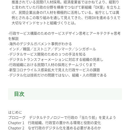
推進されている民間IT人材採用。経済産業省ではかねてより、縦割り
と言われていた行政の分野を横串でつなげて新組織「DX室」を立ち上
げ、民間企業出身のIT人材を積極的に活用している。省庁としては異
例とされるこの取り組みを通して見えてきた、行政DXを進めるうえで
大切なマインドセットと組織づくりとは。
-行政サービス構築のためのサービスデザイン思考とアーキテクチャ思考
を解説
-海外のデジタルガバメント事例がわかる
インド／韓国／エストニア／デンマーク／シンガポール
-デジタルサービス開発のための３つの手法を知る
-デジタルトランスフォーメーションに対応する組織の見直し
-行政組織における民間IT人材の採用とチームづくりまで
-新型コロナウイルス感染拡大で見えた行政サービスの課題
-デジタル化は技術だけの問題ではない、組織・人の問題である
目次
はじめに
プロローグ デジタルテクノロジーで行政の「当たり前」を変えよう
Chapter 1 行政組織、行政官の置かれる環境と役割の変化
Chapter 2 なぜ行政のデジタル化を進める必要があるのか