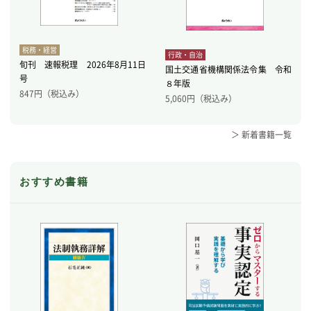
税務・経営
行政・自治
旬刊 速報税理 2026年8月11日
国土交通省機構関係法令集 令和
号
８年版
847
円（税込み）
5,060
円（税込み）
＞ 新着書籍一覧
おすすめ書籍