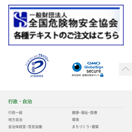
行政・自治
行政一般
健康
・
福祉
・
医療
地方自治
環境
自治体経営
・
官民協働
まちづくり
・
建築