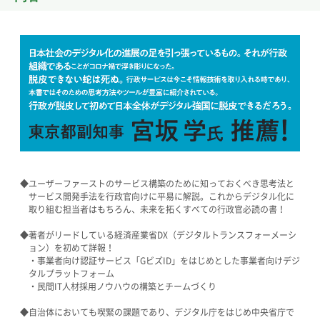
◆ユーザーファーストのサービス構築のために知っておくべき思考法と
サービス開発手法を行政官向けに平易に解説。これからデジタル化に
取り組む担当者はもちろん、未来を拓くすべての行政官必読の書！
◆著者がリードしている経済産業省DX（デジタルトランスフォーメーシ
ョン）を初めて詳報！
・事業者向け認証サービス「GビズID」をはじめとした事業者向けデジ
タルプラットフォーム
・民間IT人材採用ノウハウの構築とチームづくり
◆自治体においても喫緊の課題であり、デジタル庁をはじめ中央省庁で