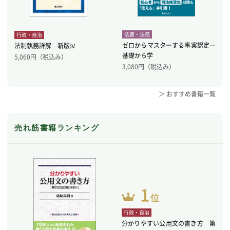
法曹・法務
行政・自治
ゼロからマスターする事実認定―
法制執務詳解 新版Ⅳ
基礎から学
5,060
円（税込み）
3,080
円（税込み）
＞ おすすめ書籍一覧
売れ筋書籍ランキング
行政・自治
分かりやすい公用文の書き方 第