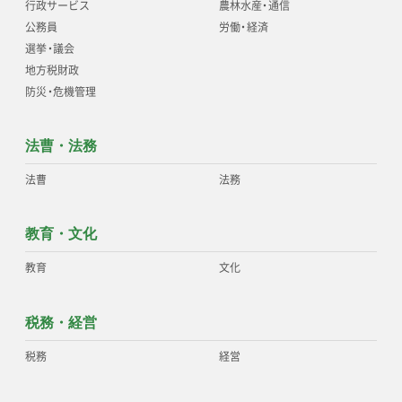
行政サービス
農林水産
・
通信
公務員
労働
・
経済
選挙
・
議会
地方税財政
防災
・
危機管理
法曹・法務
法曹
法務
教育・文化
教育
文化
税務・経営
税務
経営