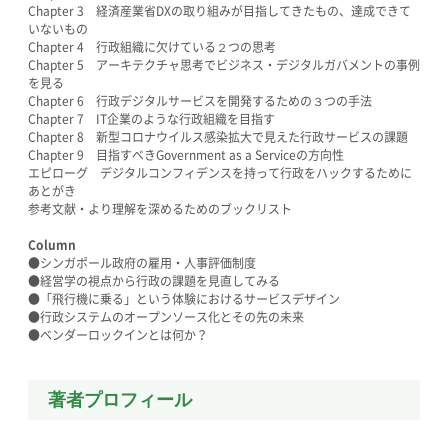
Chapter 3 経済産業省DXの取り組みが目指してきたもの、達成できて
いないもの
Chapter 4 行政組織に欠けている２つの思考
Chapter 5 アーキテクチャ思考でビジネス・デジタルガバメントの事例
を見る
Chapter 6 行政デジタルサービスを開発するための３つの手法
Chapter 7 IT企業のような行政組織を目指す
Chapter 8 新型コロナウイルス感染拡大で見えた行政サービスの課題
Chapter 9 目指すべきGovernment as a Serviceの方向性
エピローグ デジタルコンフィデンスを持って行政をハックするために
あとがき
参考文献・より理解を深めるためのブックリスト
Column
●シンガポール政府の雇用・人事評価制度
●経営学の視点から行政の課題を見直してみる
●「飛行機に乗る」という体験におけるサービスデザイン
●行政システムのオープンソース化とその先の未来
●ベンダーロックインとは何か？
著者プロフィール