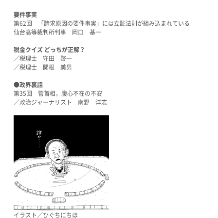
要件事実
第62回 「請求原因の要件事実」には立証法則が組み込まれている
仙台高等裁判所判事 岡口 基一
税金クイズ どっちが正解？
／税理士 守田 啓一
／税理士 関根 美男
●政界裏話
第35回 菅首相，腹心不在の不安
／政治ジャーナリスト 南野 洋志
イラスト／ひぐちにちほ