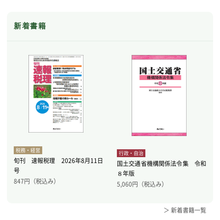
新着書籍
税務・経営
行政・自治
旬刊 速報税理 2026年8月11日
国土交通省機構関係法令集 令和
号
８年版
847
円（税込み）
5,060
円（税込み）
＞ 新着書籍一覧