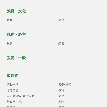
教育・文化
教育
文化
税務・経営
税務
経営
教養・一般
加除式
行政一般
労働
・
経済
地方自治
教育
自治体経営
・
官民協働
文化
行政サービス
税務