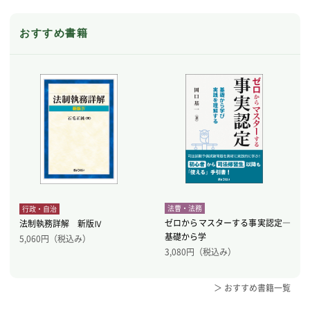
おすすめ書籍
法曹・法務
行政・自治
ゼロからマスターする事実認定―
法制執務詳解 新版Ⅳ
基礎から学
5,060
円（税込み）
3,080
円（税込み）
＞ おすすめ書籍一覧