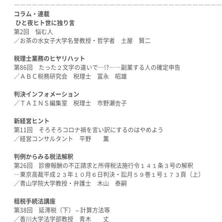
―――――――――――――――――――――――――――――――――――
コラム・連載
ひと夜ヒト世に独り言
第2回 悩む人
／お茶の水女子大学名誉教授・哲学者 土屋 賢二
税理士業務のヒヤリハット
第86回 たった２文字の違いで…!?――副業する人の確定申告
／ＡＢＣ税務研究会 税理士 冨永 昭雄
判決インフォメーション
／ＴＡＩＮＳ編集室 税理士 市野瀬啻子
新経営ヒント
第11回 そろそろコロナ禍を言い訳にするのはやめよう
／経営コンサルタント 平野 薫
判例からみる税法解釈
第26回 診療報酬の不正請求と所得税法施行令１４１条３号の解釈
―東京高裁平成２３年１０月６日判決・訟月５９巻１号１７３頁（上）
／青山学院大学教授・弁護士 木山 泰嗣
租税手続法講座
第38回 延滞税（下）～計算方法等
／香川大学法学部教授 青木 丈