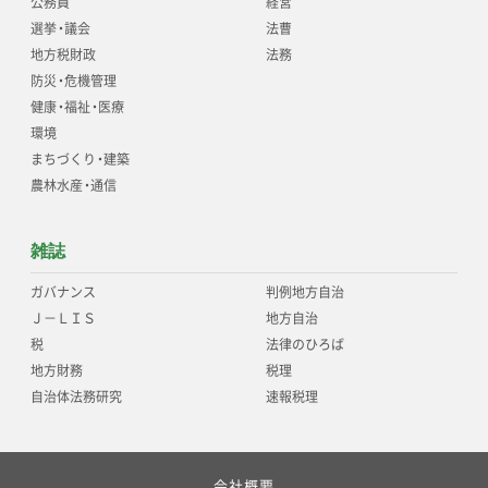
公務員
経営
選挙
・
議会
法曹
地方税財政
法務
防災
・
危機管理
健康
・
福祉
・
医療
環境
まちづくり
・
建築
農林水産
・
通信
雑誌
ガバナンス
判例地方自治
Ｊ－ＬＩＳ
地方自治
税
法律のひろば
地方財務
税理
自治体法務研究
速報税理
会社概要