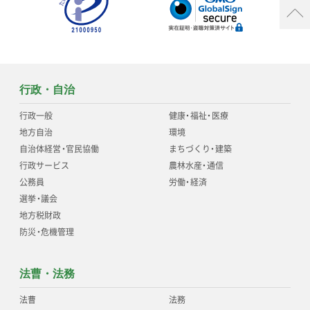
行政・自治
行政一般
健康
・
福祉
・
医療
地方自治
環境
自治体経営
・
官民協働
まちづくり
・
建築
行政サービス
農林水産
・
通信
公務員
労働
・
経済
選挙
・
議会
地方税財政
防災
・
危機管理
法曹・法務
法曹
法務