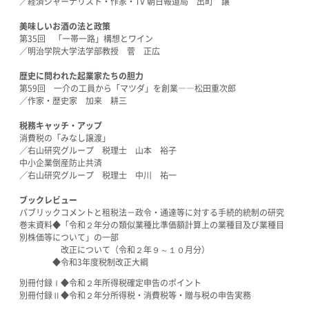
／経済ジャーナリスト・作家・TV 朝日報道局 出町 譲
美味しいお酒の法と政策
第35回 「一帯一路」構想とワイン
／明治学院大学法学部教授 菅 正広
歴史に問われた起業家たちの胆力
第59回 一介の工員から「マツダ」を創業――松田重次郎
／作家・歴史家 加来 耕三
税務キャッチ・アップ
消費税の「みなし譲渡」
／右山研究グループ 税理士 山本 裕子
中小企業倒産防止共済
／右山研究グループ 税理士 中川 祐一
ブックレビュー
パブリックコメントと租税法－政令・通達等に対する手続的統制の研究
巻末資料◆「令和２年分の類似業種比準価額計算上の業種目及び業種目
別株価等について」の一部
改正について（令和２年９～１０月分）
◆令和3年度税制改正大綱
別冊付録Ⅰ◆令和２年所得税確定申告のポイント
別冊付録Ⅱ◆令和２年分所得税・消費税等・贈与税の申告実務