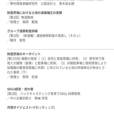
／野村資産承継研究所 公認会計士 青木裕太朗
財産評価における土地の減価補正の実務
［第2回］無道路地
／税理士 風岡 範哉
グループ通算制度詳解
［第2回］（新連載）連結納税制度の見直し（その２）
／観月 俊秀
―――――――――――――――――――――――――――――――――――
財産評価のキーポイント
[第155回] 複数の用途（（1）自宅と家庭菜園に供用，（2）貸宅地で借
地人が建物（倉庫）と駐車場に供用，（3）月極駐車場と使用貸借により
幼稚園の教育用菜園に供用）に供されている土地の評価単位が争点とさ
れた事例（下）
／税理士 笹岡 宏保
SDGs経営・虎の巻
[第2回] バックキャスティング思考でSDGs 目標実現
／中小企業診断士 野﨑 芳信
月間ダイジェスト
[令和２年１２月]