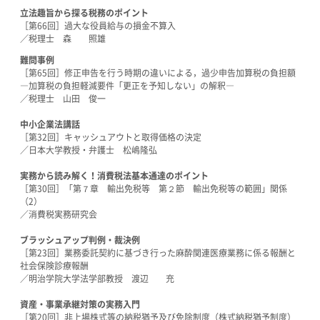
立法趣旨から探る税務のポイント
［第66回］過大な役員給与の損金不算入
／税理士 森 照雄
難問事例
［第65回］修正申告を行う時期の違いによる，過少申告加算税の負担額
―加算税の負担軽減要件「更正を予知しない」の解釈―
／税理士 山田 俊一
中小企業法講話
［第32回］キャッシュアウトと取得価格の決定
／日本大学教授・弁護士 松嶋隆弘
実務から読み解く！消費税法基本通達のポイント
［第30回］「第７章 輸出免税等 第２節 輸出免税等の範囲」関係
（2）
／消費税実務研究会
ブラッシュアップ判例・裁決例
［第23回］業務委託契約に基づき行った麻酔関連医療業務に係る報酬と
社会保険診療報酬
／明治学院大学法学部教授 渡辺 充
資産・事業承継対策の実務入門
［第20回］非上場株式等の納税猶予及び免除制度（株式納税猶予制度）