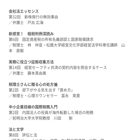
会社法エッセンス
第32回 新株発行の無効事由
／弁護士 戸髙 広海
新感覚！ 租税判例深読み
第6回 固定資産税の所有名義誤認と国家賠償請求
／税理士 林 仲宣・松蔭大学経営文化学部経営法学科専任講師 山
本 直毅
実務に役立つ証拠収集方法
第14回 経営セーフティ共済の契約内容を照会するケース
／弁護士 藤本真由美
税理士さんに贈る心の処方箋
第2回 部下がやる気を出す「褒め方」
／税理士・心理カウンセラー 冨永 英里
中小企業目線の国際税務入門
第2回 内国法人の役員が海外転勤した場合の税務
／前明治大学大学院教授 川田 剛
法と文学
第8回 評伝と法