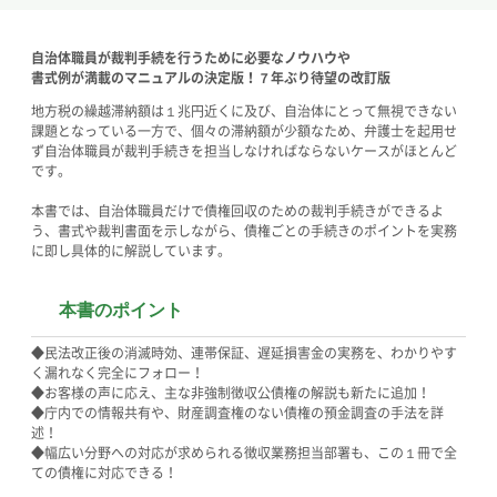
自治体職員が裁判手続を行うために必要なノウハウや
書式例が満載のマニュアルの決定版！７年ぶり待望の改訂版
地方税の繰越滞納額は１兆円近くに及び、自治体にとって無視できない
課題となっている一方で、個々の滞納額が少額なため、弁護士を起用せ
ず自治体職員が裁判手続きを担当しなければならないケースがほとんど
です。
本書では、自治体職員だけで債権回収のための裁判手続きができるよ
う、書式や裁判書面を示しながら、債権ごとの手続きのポイントを実務
に即し具体的に解説しています。
本書のポイント
◆民法改正後の消滅時効、連帯保証、遅延損害金の実務を、わかりやす
く漏れなく完全にフォロー！
◆お客様の声に応え、主な非強制徴収公債権の解説も新たに追加！
◆庁内での情報共有や、財産調査権のない債権の預金調査の手法を詳
述！
◆幅広い分野への対応が求められる徴収業務担当部署も、この１冊で全
ての債権に対応できる！