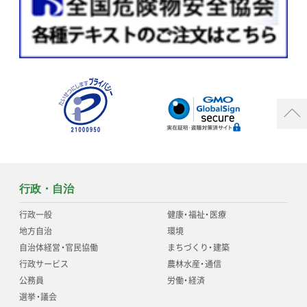
行政・自治
行政一般
健康
・
福祉
・
医療
地方自治
環境
自治体経営
・
官民協働
まちづくり
・
建築
行政サービス
農林水産
・
通信
公務員
労働
・
経済
選挙
・
議会