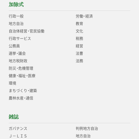
加除式
行政一般
労働
・
経済
地方自治
教育
自治体経営
・
官民協働
文化
行政サービス
税務
公務員
経営
選挙
・
議会
法曹
地方税財政
法務
防災
・
危機管理
健康
・
福祉
・
医療
環境
まちづくり
・
建築
農林水産
・
通信
雑誌
ガバナンス
判例地方自治
Ｊ－ＬＩＳ
地方自治