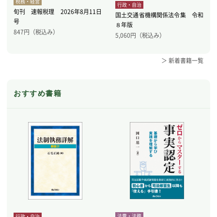
税務・経営
行政・自治
旬刊 速報税理 2026年8月11日
国土交通省機構関係法令集 令和
号
８年版
847
円（税込み）
5,060
円（税込み）
＞ 新着書籍一覧
おすすめ書籍
法曹・法務
行政・自治