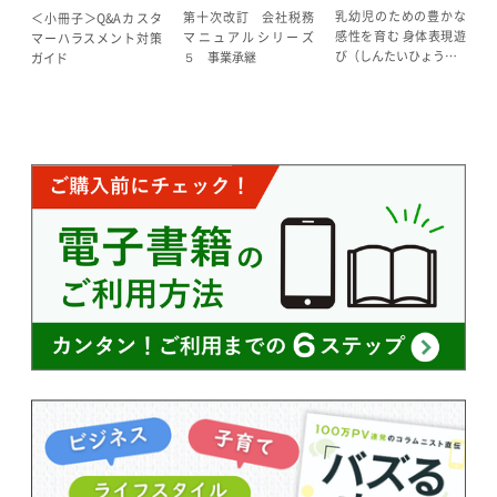
乳幼児のための豊かな
第十次改訂 会社税務
＜小冊子＞Q&Aカスタ
感性を育む 身体表現遊
マニュアルシリーズ
マーハラスメント対策
び（しんたいひょう…
５ 事業承継
ガイド