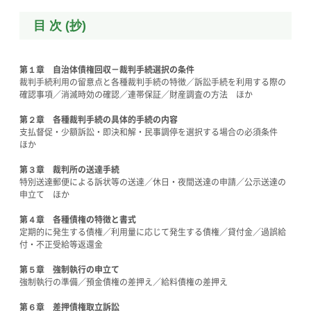
目 次 (抄)
第１章 自治体債権回収－裁判手続選択の条件
裁判手続利用の留意点と各種裁判手続の特徴／訴訟手続を利用する際の
確認事項／消滅時効の確認／連帯保証／財産調査の方法 ほか
第２章 各種裁判手続の具体的手続の内容
支払督促・少額訴訟・即決和解・民事調停を選択する場合の必須条件
ほか
第３章 裁判所の送達手続
特別送達郵便による訴状等の送達／休日・夜間送達の申請／公示送達の
申立て ほか
第４章 各種債権の特徴と書式
定期的に発生する債権／利用量に応じて発生する債権／貸付金／過誤給
付・不正受給等返還金
第５章 強制執行の申立て
強制執行の準備／預金債権の差押え／給料債権の差押え
第６章 差押債権取立訴訟