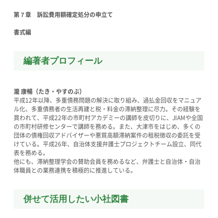
第７章 訴訟費用額確定処分の申立て
書式編
編著者プロフィール
瀧 康暢（たき・やすのぶ）
平成12年以降、多重債務問題の解決に取り組み、過払金回収をマニュア
ル化、多重債務者の生活再建と税・料金の滞納整理に尽力。その経験を
買われて、平成22年の市町村アカデミーの講師を皮切りに、JIAMや全国
の市町村研修センターで講師を務める。また、大津市をはじめ、多くの
団体の債権回収アドバイザーや悪質高額滞納案件の租税徴収の委託を受
けている。平成26年、自治体支援弁護士プロジェクトチーム設立、同代
表を務める。
他にも、滞納整理学会の賛助会員を務めるなど、弁護士と自治体・自治
体職員との業務連携を積極的に推進している。
併せて活用したい小社図書