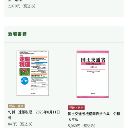
2,970
円（税込み）
新着書籍
税務・経営
行政・自治
旬刊 速報税理 2026年8月11日
国土交通省機構関係法令集 令和
号
８年版
847
円（税込み）
5,060
円（税込み）