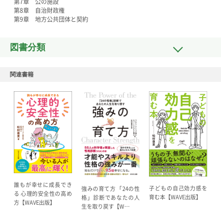
第7章 公の施設
第8章 自治財政権
第9章 地方公共団体と契約
図書分類
関連書籍
誰もが幸せに成長でき
子どもの自己効力感を
強みの育て方 「24の性
る 心理的安全性の高め
育む本【WAVE出版】
格」診断であなたの人
方【WAVE出版】
生を取り戻す【W…