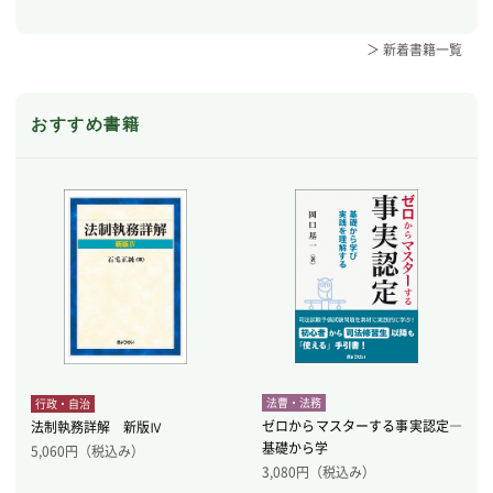
＞ 新着書籍一覧
おすすめ書籍
法曹・法務
行政・自治
ゼロからマスターする事実認定―
法制執務詳解 新版Ⅳ
基礎から学
5,060
円（税込み）
3,080
円（税込み）