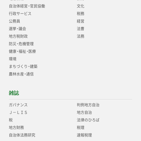
自治体経営
・
官民協働
文化
行政サービス
税務
公務員
経営
選挙
・
議会
法曹
地方税財政
法務
防災
・
危機管理
健康
・
福祉
・
医療
環境
まちづくり
・
建築
農林水産
・
通信
雑誌
ガバナンス
判例地方自治
Ｊ－ＬＩＳ
地方自治
税
法律のひろば
地方財務
税理
自治体法務研究
速報税理