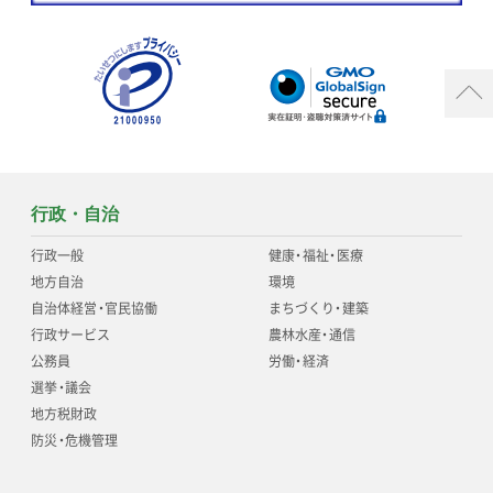
行政・自治
行政一般
健康
・
福祉
・
医療
地方自治
環境
自治体経営
・
官民協働
まちづくり
・
建築
行政サービス
農林水産
・
通信
公務員
労働
・
経済
選挙
・
議会
地方税財政
防災
・
危機管理