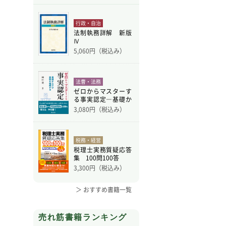
行政・自治
法制執務詳解 新版
Ⅳ
5,060
円（税込み）
法曹・法務
ゼロからマスターす
る事実認定―基礎か
ら学
3,080
円（税込み）
税務・経営
税理士実務質疑応答
集 100問100答
3,300
円（税込み）
＞ おすすめ書籍一覧
売れ筋書籍ランキング