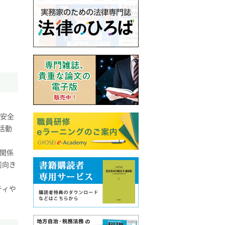
的安全
活動
関係
前向き
ティや