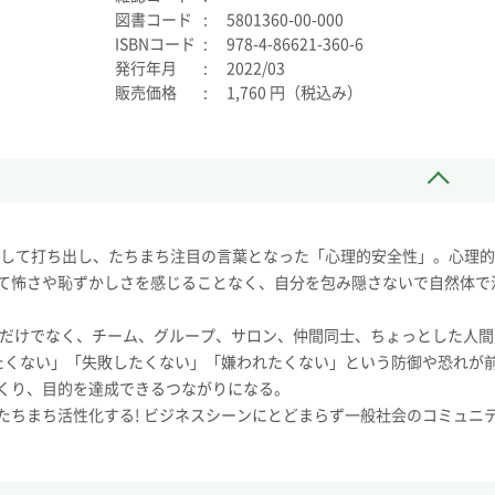
図書コード
5801360-00-000
ISBNコード
978-4-86621-360-6
発行年月
2022/03
販売価格
1,760 円（税込み）
念として打ち出し、たちまち注目の言葉となった「心理的安全性」。心理
て怖さや恥ずかしさを感じることなく、自分を包み隠さないで自然体で
野だけでなく、チーム、グループ、サロン、仲間同士、ちょっとした人間
たくない」「失敗したくない」「嫌われたくない」という防御や恐れが
くり、目的を達成できるつながりになる。
たちまち活性化する! ビジネスシーンにとどまらず一般社会のコミュニ