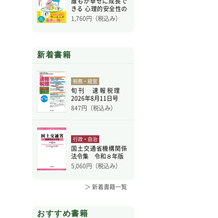
誰もが幸せに成長で
きる 心理的安全性の
高
1,760
円（税込み）
新着書籍
税務・経営
旬刊 速報税理
2026年8月11日号
847
円（税込み）
行政・自治
国土交通省機構関係
法令集 令和８年版
5,060
円（税込み）
＞ 新着書籍一覧
おすすめ書籍