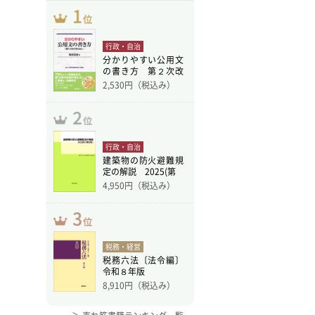
行政・自治
分かりやすい公用文
の書き方 第２次改
訂版
2,530
円（税込み）
行政・自治
建築物の防火避難規
定の解説 2025(第
4,950
円（税込み）
税務・経営
税務六法〔法令編〕
令和８年版
8,910
円（税込み）