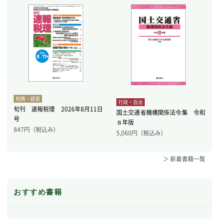
税務・経営
行政・自治
旬刊 速報税理 2026年8月11日
国土交通省機構関係法令集 令和
号
８年版
847
円（税込み）
5,060
円（税込み）
＞ 新着書籍一覧
おすすめ書籍