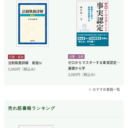
法曹・法務
行政・自治
ゼロからマスターする事実認定―
法制執務詳解 新版Ⅳ
基礎から学
5,060
円（税込み）
3,080
円（税込み）
＞ おすすめ書籍一覧
売れ筋書籍ランキング