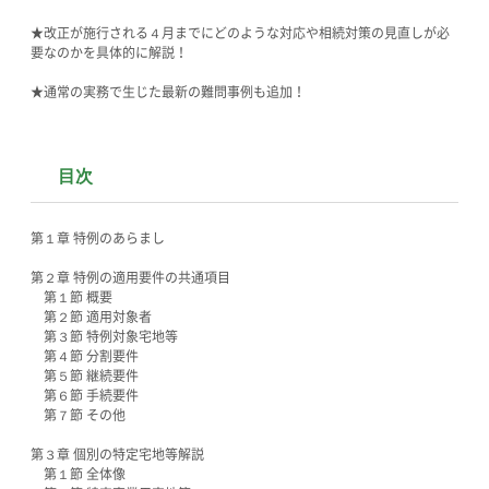
★改正が施行される４月までにどのような対応や相続対策の見直しが必
要なのかを具体的に解説！
★通常の実務で生じた最新の難問事例も追加！
目次
第１章 特例のあらまし
第２章 特例の適用要件の共通項目
第１節 概要
第２節 適用対象者
第３節 特例対象宅地等
第４節 分割要件
第５節 継続要件
第６節 手続要件
第７節 その他
第３章 個別の特定宅地等解説
第１節 全体像