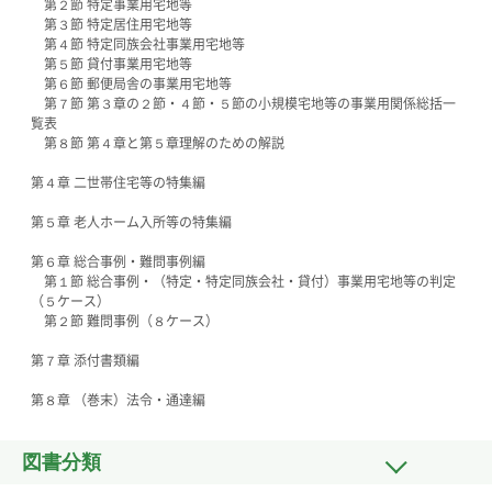
第２節 特定事業用宅地等
第３節 特定居住用宅地等
第４節 特定同族会社事業用宅地等
第５節 貸付事業用宅地等
第６節 郵便局舎の事業用宅地等
第７節 第３章の２節・４節・５節の小規模宅地等の事業用関係総括一
覧表
第８節 第４章と第５章理解のための解説
第４章 二世帯住宅等の特集編
第５章 老人ホーム入所等の特集編
第６章 総合事例・難問事例編
第１節 総合事例・（特定・特定同族会社・貸付）事業用宅地等の判定
（５ケース）
第２節 難問事例（８ケース）
第７章 添付書類編
第８章 （巻末）法令・通達編
図書分類