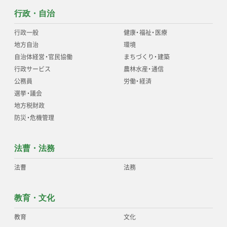
行政・自治
行政一般
健康
・
福祉
・
医療
地方自治
環境
自治体経営
・
官民協働
まちづくり
・
建築
行政サービス
農林水産
・
通信
公務員
労働
・
経済
選挙
・
議会
地方税財政
防災
・
危機管理
法曹・法務
法曹
法務
教育・文化
教育
文化