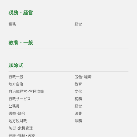
税務・経営
税務
経営
教養・一般
加除式
行政一般
労働
・
経済
地方自治
教育
自治体経営
・
官民協働
文化
行政サービス
税務
公務員
経営
選挙
・
議会
法曹
地方税財政
法務
防災
・
危機管理
健康
・
福祉
・
医療