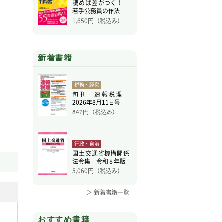
読めば差がつく！
若手公務員の作法
1,650
円（税込み）
新着書籍
税務・経営
旬刊 速報税理
2026年8月11日号
847
円（税込み）
行政・自治
国土交通省機構関係
法令集 令和８年版
5,060
円（税込み）
＞ 新着書籍一覧
おすすめ書籍