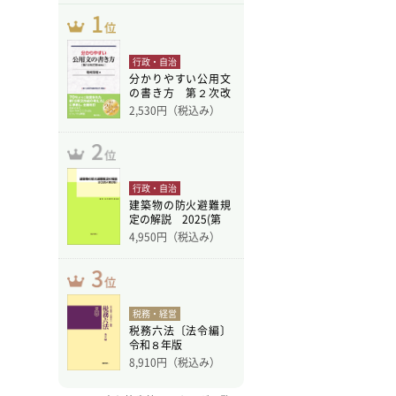
行政・自治
分かりやすい公用文
の書き方 第２次改
訂版
2,530
円（税込み）
行政・自治
建築物の防火避難規
定の解説 2025(第
4,950
円（税込み）
税務・経営
税務六法〔法令編〕
令和８年版
8,910
円（税込み）