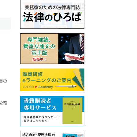
員の
公務