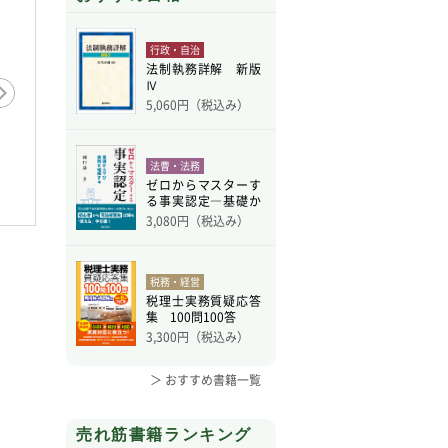
行政・自治
法制執務詳解 新版
Ⅳ
5,060
円（税込み）
法曹・法務
ゼロからマスターす
る事実認定―基礎か
ら学
3,080
円（税込み）
税務・経営
税理士実務質疑応答
集 100問100答
3,300
円（税込み）
＞ おすすめ書籍一覧
売れ筋書籍ランキング