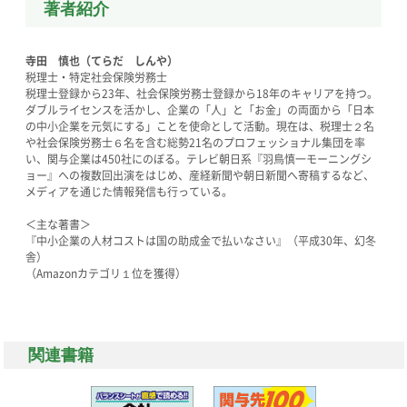
著者紹介
寺田 慎也（てらだ しんや）
税理士・特定社会保険労務士
税理士登録から23年、社会保険労務士登録から18年のキャリアを持つ。
ダブルライセンスを活かし、企業の「人」と「お金」の両面から「日本
の中小企業を元気にする」ことを使命として活動。現在は、税理士２名
や社会保険労務士６名を含む総勢21名のプロフェッショナル集団を率
い、関与企業は450社にのぼる。テレビ朝日系『羽鳥慎一モーニングシ
ョー』への複数回出演をはじめ、産経新聞や朝日新聞へ寄稿するなど、
メディアを通じた情報発信も行っている。
＜主な著書＞
『中小企業の人材コストは国の助成金で払いなさい』（平成30年、幻冬
舎）
（Amazonカテゴリ１位を獲得）
関連書籍