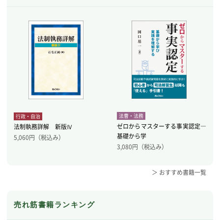
法曹・法務
行政・自治
ゼロからマスターする事実認定―
法制執務詳解 新版Ⅳ
基礎から学
5,060
円（税込み）
3,080
円（税込み）
＞ おすすめ書籍一覧
売れ筋書籍ランキング