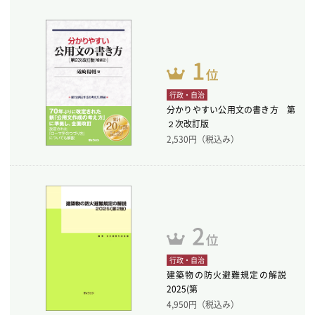
行政・自治
分かりやすい公用文の書き方 第
２次改訂版
2,530
円（税込み）
行政・自治
建築物の防火避難規定の解説
2025(第
4,950
円（税込み）