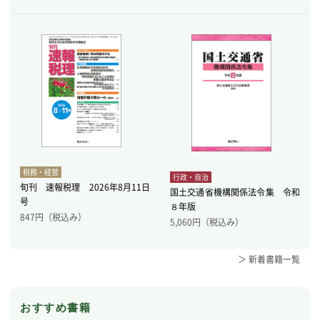
税務・経営
行政・自治
旬刊 速報税理 2026年8月11日
国土交通省機構関係法令集 令和
号
８年版
847
円（税込み）
5,060
円（税込み）
＞ 新着書籍一覧
おすすめ書籍