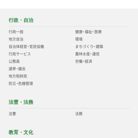
行政・自治
行政一般
健康
・
福祉
・
医療
地方自治
環境
自治体経営
・
官民協働
まちづくり
・
建築
行政サービス
農林水産
・
通信
公務員
労働
・
経済
選挙
・
議会
地方税財政
防災
・
危機管理
法曹・法務
法曹
法務
教育・文化