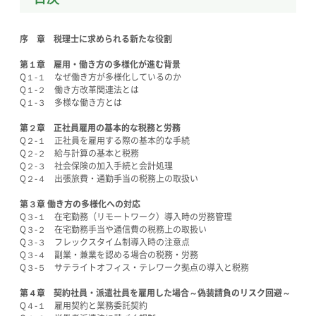
序 章 税理士に求められる新たな役割
第１章 雇用・働き方の多様化が進む背景
Q１-１ なぜ働き方が多様化しているのか
Q１-２ 働き方改革関連法とは
Q１-３ 多様な働き方とは
第２章 正社員雇用の基本的な税務と労務
Q２-１ 正社員を雇用する際の基本的な手続
Q２-２ 給与計算の基本と税務
Q２-３ 社会保険の加入手続と会計処理
Q２-４ 出張旅費・通勤手当の税務上の取扱い
第３章 働き方の多様化への対応
Q３-１ 在宅勤務（リモートワーク）導入時の労務管理
Q３-２ 在宅勤務手当や通信費の税務上の取扱い
Q３-３ フレックスタイム制導入時の注意点
Q３-４ 副業・兼業を認める場合の税務・労務
Q３-５ サテライトオフィス・テレワーク拠点の導入と税務
第４章 契約社員・派遣社員を雇用した場合～偽装請負のリスク回避～
Q４-１ 雇用契約と業務委託契約