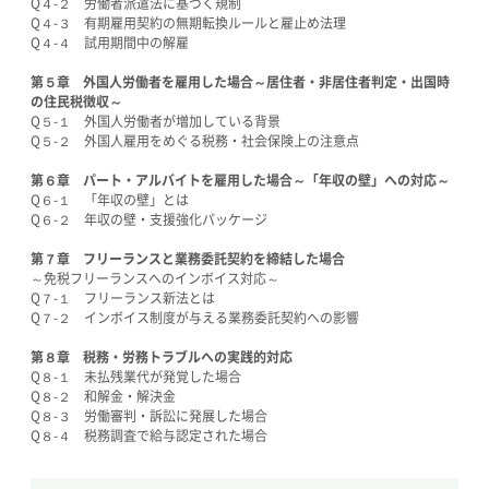
Q４-２ 労働者派遣法に基づく規制
Q４-３ 有期雇用契約の無期転換ルールと雇止め法理
Q４-４ 試用期間中の解雇
第５章 外国人労働者を雇用した場合～居住者・非居住者判定・出国時
の住民税徴収～
Q５-１ 外国人労働者が増加している背景
Q５-２ 外国人雇用をめぐる税務・社会保険上の注意点
第６章 パート・アルバイトを雇用した場合～「年収の壁」への対応～
Q６-１ 「年収の壁」とは
Q６-２ 年収の壁・支援強化パッケージ
第７章 フリーランスと業務委託契約を締結した場合
～免税フリーランスへのインボイス対応～
Q７-１ フリーランス新法とは
Q７-２ インボイス制度が与える業務委託契約への影響
第８章 税務・労務トラブルへの実践的対応
Q８-１ 未払残業代が発覚した場合
Q８-２ 和解金・解決金
Q８-３ 労働審判・訴訟に発展した場合
Q８-４ 税務調査で給与認定された場合