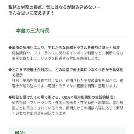
税務と労務の接点、気にはなるが踏み込めない…
そんな思いに応えます！
本書の三大特長
◆
雇用の多様化により、生じがちな税務トラブルを未然に防止・解決
偽装請負や、フリーランスに関わるインボイス制度など、判断に悩む
事例を取り上げ、
リスクを回避する対応を解説します。
◆
どこまで税理士が対応し、どの段階で他士業につなぐべきかを具体例
で提示
社労士業務を無資格で請け負い、逮捕された実際の事案を起点に、税
理士が踏み込んでよい範囲と
そうでない範囲を明確に整理します。
◆
相談を受けたその場で引ける、Q&A×雇用形態別の実践的構成！
契約社員・フリーランス・外国人労働者・在宅勤務・副業等、雇用形
態ごとに章立てされているため、
顧問先からの相談内容に応じて素早
く必要な対応方法を確認できます。
目次