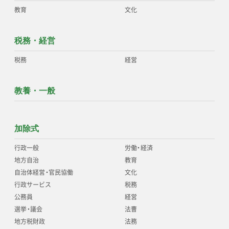
教育
文化
税務・経営
税務
経営
教養・一般
加除式
行政一般
労働
・
経済
地方自治
教育
自治体経営
・
官民協働
文化
行政サービス
税務
公務員
経営
選挙
・
議会
法曹
地方税財政
法務