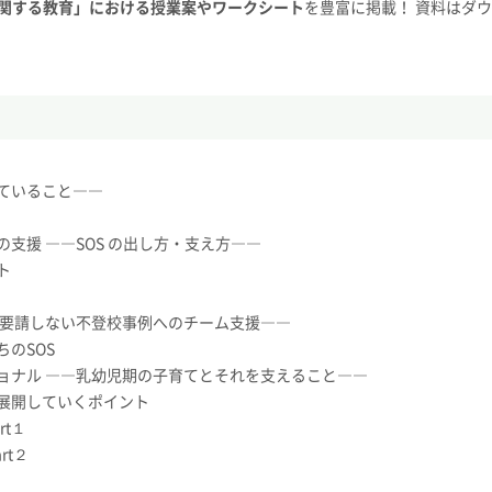
に関する教育」における授業案やワークシート
を豊富に掲載！ 資料はダ
ていること――
支援 ――SOS の出し方・支え方――
ト
助要請しない不登校事例へのチーム支援――
のSOS
ョナル ――乳幼児期の子育てとそれを支えること――
展開していくポイント
rt１
rt２