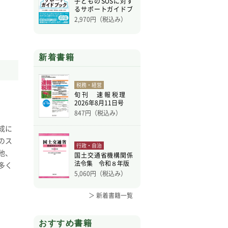
子どものSOSに対す
るサポートガイドブ
ッ
2,970
円（税込み）
新着書籍
税務・経営
旬刊 速報税理
2026年8月11日号
847
円（税込み）
成に
のス
行政・自治
他、
国土交通省機構関係
法令集 令和８年版
多く
5,060
円（税込み）
＞ 新着書籍一覧
おすすめ書籍