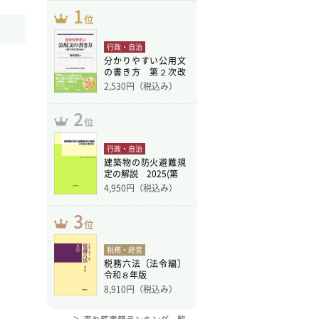
行政・自治
分かりやすい公用文
の書き方 第２次改
訂版
2,530
円（税込み）
行政・自治
建築物の防火避難規
定の解説 2025(第
4,950
円（税込み）
税務・経営
税務六法〔法令編〕
令和８年版
8,910
円（税込み）