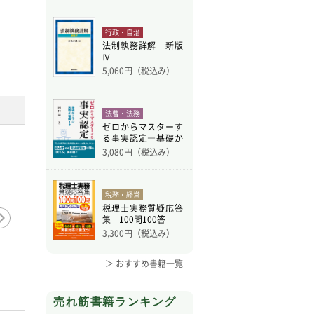
行政・自治
法制執務詳解 新版
Ⅳ
5,060
円（税込み）
法曹・法務
ゼロからマスターす
る事実認定―基礎か
ら学
3,080
円（税込み）
税務・経営
税理士実務質疑応答
集 100問100答
3,300
円（税込み）
＞ おすすめ書籍一覧
学校に行けない子どもに伝
10代
「だれにも言っちゃだめだ
わる声がけ【WAVE出版】
あなた
よ」に従ってしまう子ども
い言葉
たち【WAVE出版】
売れ筋書籍ランキング