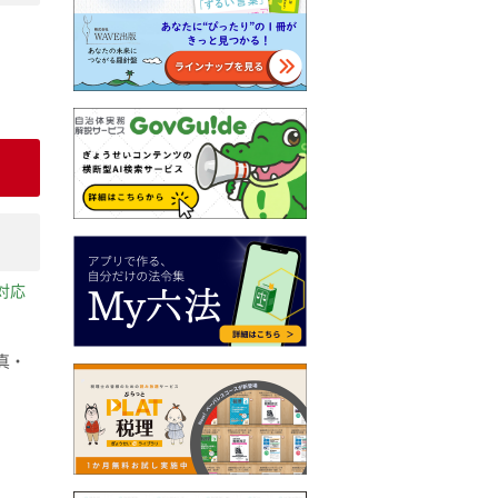
対応
真・