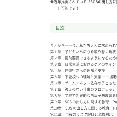
◆近年推奨されている
「SOSの出し方
ード可能です！
目次
まえがき――今、私たち大人に求められ
第１章 子どもたちの心を取り巻く現状
第２章 援助要請できるようになるための
第３章 日常生活におけるケアのポイン
第４章 自傷行為への理解と支援
第５章 不登校への理解と支援 ――援
第６章 ゲーム・ネット依存の子どもたち
第７章 答えのない仕事のプロフェッシ
第８章 学校で効果的な自殺予防教育を
第９章 SOS の出し方に関する教育 Pa
第10章 SOS の出し方に関する教育 Pa
第11章 自殺のリスク評価と危機対応