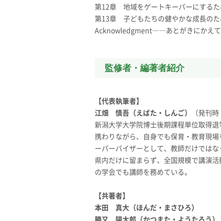
第12章 地域をゲートキーパーにするた
第13章 子どもたちの健やかな成長の
Acknowledgment――あとがきにかえ
監修者・編著者紹介
【代表執筆者】
江畑 慎吾（えばた・しんご）
（発刊時
新潟大学大学院博士後期課程単位取得退
携わりながら、自身でも保育・教育現場
ーパーバイザーとして、教師だけではな
県内だけに留まらず、全国規模で講演活
の学会でも講師を務めている。
【共著者】
本田 真大（ほんだ・まさひろ）
勝又 陽太郎（かつまた・ようたろう）