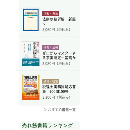
行政・自治
法制執務詳解 新版
Ⅳ
5,060
円（税込み）
法曹・法務
ゼロからマスターす
る事実認定―基礎か
ら学
3,080
円（税込み）
税務・経営
税理士実務質疑応答
集 100問100答
3,300
円（税込み）
＞ おすすめ書籍一覧
売れ筋書籍ランキング