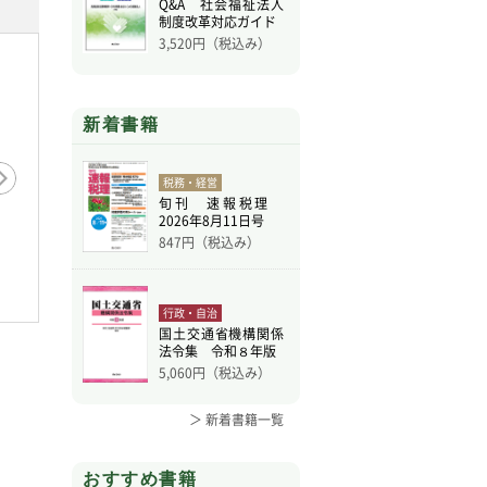
Q&A 社会福祉法人
制度改革対応ガイド
3,520
円（税込み）
新着書籍
税務・経営
旬刊 速報税理
2026年8月11日号
847
円（税込み）
行政・自治
国土交通省機構関係
法令集 令和８年版
5,060
円（税込み）
＞ 新着書籍一覧
おすすめ書籍