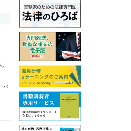
人、
ていく