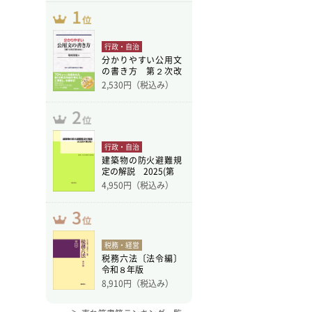
行政・自治
分かりやすい公用文
の書き方 第２次改
訂版
2,530
円（税込み）
行政・自治
建築物の防火避難規
定の解説 2025(第
4,950
円（税込み）
税務・経営
税務六法〔法令編〕
令和８年版
8,910
円（税込み）