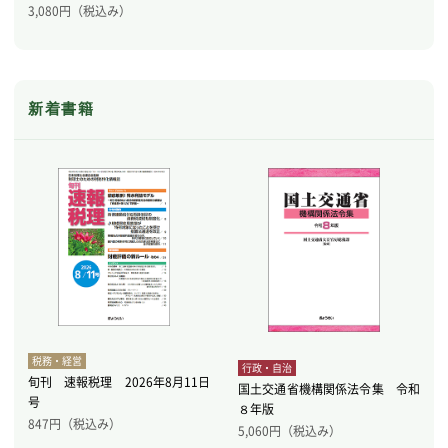
3,080
円（税込み）
新着書籍
税務・経営
行政・自治
旬刊 速報税理 2026年8月11日
国土交通省機構関係法令集 令和
号
８年版
847
円（税込み）
5,060
円（税込み）