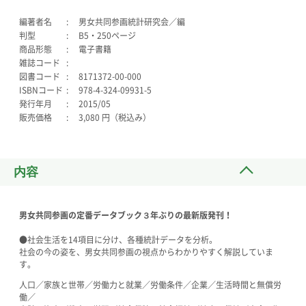
編著者名
男女共同参画統計研究会／編
判型
B5・250ページ
商品形態
電子書籍
雑誌コード
図書コード
8171372-00-000
ISBNコード
978-4-324-09931-5
発行年月
2015/05
販売価格
3,080 円（税込み）
内容
男女共同参画の定番データブック３
年ぶりの最新版発刊！
●社会生活を14項目に分け、各種統計データを分析。
社会の今の姿を、男女共同参画の視点からわかりやすく解説していま
す。
人口／家族と世帯／労働力と就業／労働条件／企業／生活時間と無償労
働／