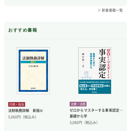
＞ 新着書籍一覧
おすすめ書籍
法曹・法務
行政・自治
ゼロからマスターする事実認定―
法制執務詳解 新版Ⅳ
基礎から学
5,060
円（税込み）
3,080
円（税込み）