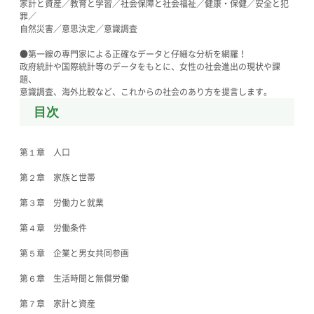
家計と資産／教育と学習／社会保障と社会福祉／健康・保健／安全と犯
罪／
自然災害／意思決定／意識調査
●第一線の専門家による正確なデータと仔細な分析を網羅！
政府統計や国際統計等のデータをもとに、女性の社会進出の現状や課
題、
意識調査、海外比較など、これからの社会のあり方を提言します。
目次
第１章 人口
第２章 家族と世帯
第３章 労働力と就業
第４章 労働条件
第５章 企業と男女共同参画
第６章 生活時間と無償労働
第７章 家計と資産