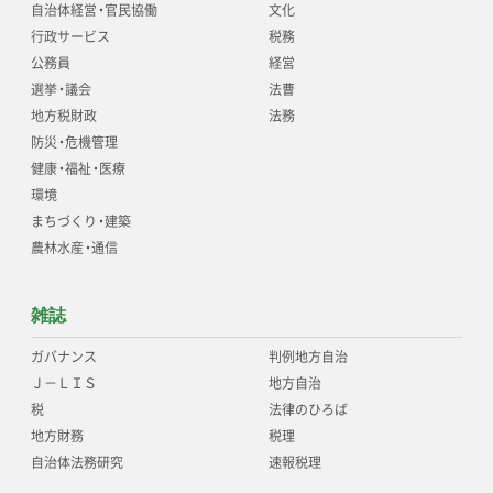
自治体経営
・
官民協働
文化
行政サービス
税務
公務員
経営
選挙
・
議会
法曹
地方税財政
法務
防災
・
危機管理
健康
・
福祉
・
医療
環境
まちづくり
・
建築
農林水産
・
通信
雑誌
ガバナンス
判例地方自治
Ｊ－ＬＩＳ
地方自治
税
法律のひろば
地方財務
税理
自治体法務研究
速報税理