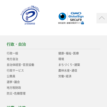
行政・自治
行政一般
健康
・
福祉
・
医療
地方自治
環境
自治体経営
・
官民協働
まちづくり
・
建築
行政サービス
農林水産
・
通信
公務員
労働
・
経済
選挙
・
議会
地方税財政
防災
・
危機管理