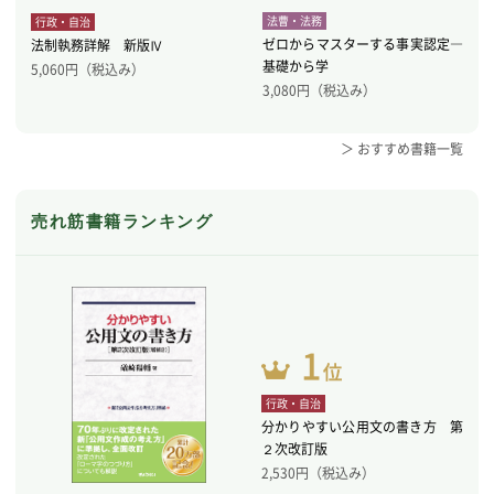
法曹・法務
行政・自治
ゼロからマスターする事実認定―
法制執務詳解 新版Ⅳ
基礎から学
5,060
円（税込み）
3,080
円（税込み）
＞ おすすめ書籍一覧
売れ筋書籍ランキング
行政・自治
分かりやすい公用文の書き方 第
２次改訂版
2,530
円（税込み）