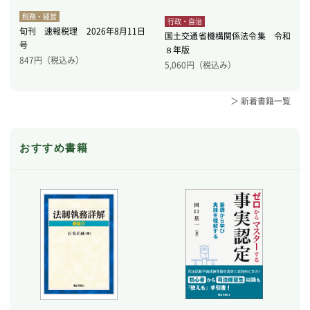
税務・経営
行政・自治
旬刊 速報税理 2026年8月11日
国土交通省機構関係法令集 令和
号
８年版
847
円（税込み）
5,060
円（税込み）
＞ 新着書籍一覧
おすすめ書籍