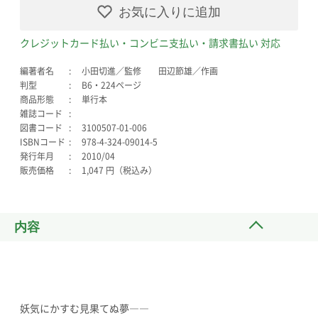
お気に入りに追加
クレジットカード払い・コンビニ支払い・請求書払い 対応
編著者名
小田切進／監修 田辺節雄／作画
判型
B6・224ページ
商品形態
単行本
雑誌コード
図書コード
3100507-01-006
ISBNコード
978-4-324-09014-5
発行年月
2010/04
販売価格
1,047 円（税込み）
内容
妖気にかすむ見果てぬ夢――