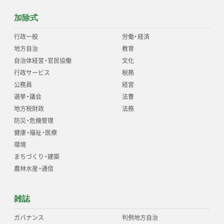
加除式
行政一般
労働
・
経済
地方自治
教育
自治体経営
・
官民協働
文化
行政サービス
税務
公務員
経営
選挙
・
議会
法曹
地方税財政
法務
防災
・
危機管理
健康
・
福祉
・
医療
環境
まちづくり
・
建築
農林水産
・
通信
雑誌
ガバナンス
判例地方自治