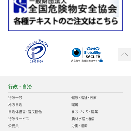
行政・自治
行政一般
健康
・
福祉
・
医療
地方自治
環境
自治体経営
・
官民協働
まちづくり
・
建築
行政サービス
農林水産
・
通信
公務員
労働
・
経済