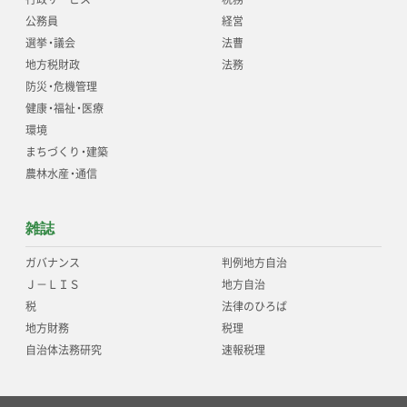
公務員
経営
選挙
・
議会
法曹
地方税財政
法務
防災
・
危機管理
健康
・
福祉
・
医療
環境
まちづくり
・
建築
農林水産
・
通信
雑誌
ガバナンス
判例地方自治
Ｊ－ＬＩＳ
地方自治
税
法律のひろば
地方財務
税理
自治体法務研究
速報税理