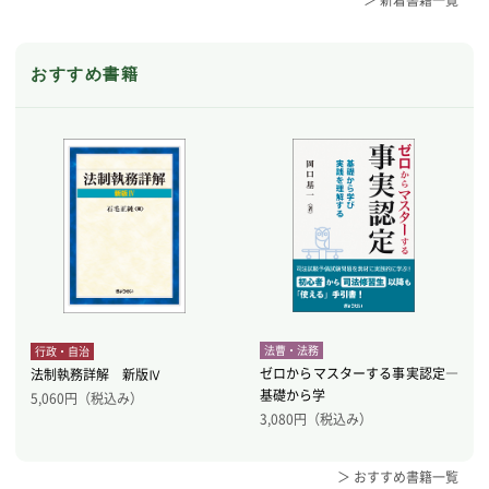
＞ 新着書籍一覧
おすすめ書籍
法曹・法務
行政・自治
ゼロからマスターする事実認定―
法制執務詳解 新版Ⅳ
基礎から学
5,060
円（税込み）
3,080
円（税込み）
＞ おすすめ書籍一覧