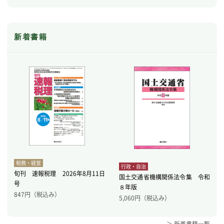
新着書籍
税務・経営
行政・自治
旬刊 速報税理 2026年8月11日
国土交通省機構関係法令集 令和
号
８年版
847
円（税込み）
5,060
円（税込み）