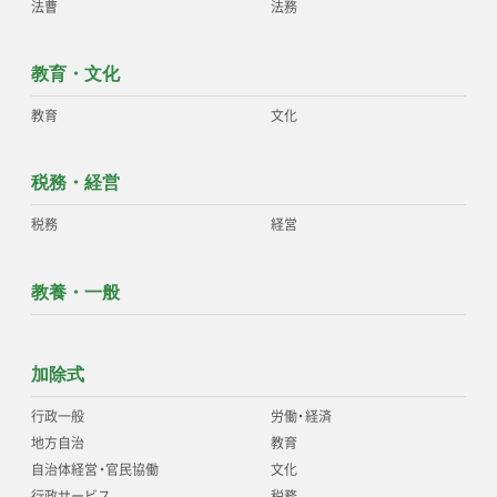
法曹
法務
教育・文化
教育
文化
税務・経営
税務
経営
教養・一般
加除式
行政一般
労働
・
経済
地方自治
教育
自治体経営
・
官民協働
文化
行政サービス
税務