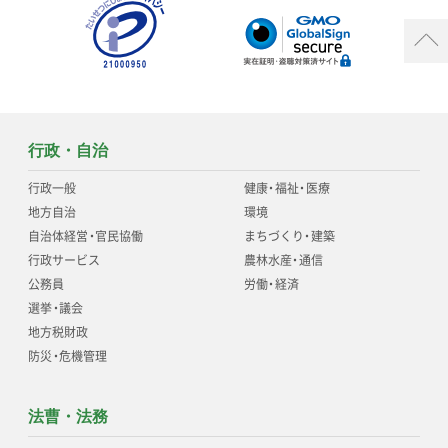
行政・自治
行政一般
健康
・
福祉
・
医療
地方自治
環境
自治体経営
・
官民協働
まちづくり
・
建築
行政サービス
農林水産
・
通信
公務員
労働
・
経済
選挙
・
議会
地方税財政
防災
・
危機管理
法曹・法務