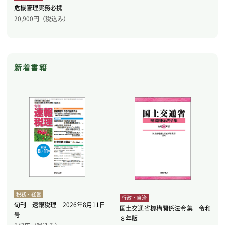
危機管理実務必携
20,900
円（税込み）
新着書籍
税務・経営
行政・自治
旬刊 速報税理 2026年8月11日
国土交通省機構関係法令集 令和
号
８年版