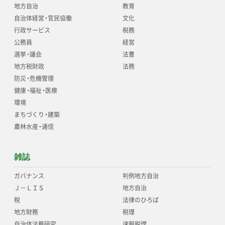
地方自治
教育
自治体経営
・
官民協働
文化
行政サービス
税務
公務員
経営
選挙
・
議会
法曹
地方税財政
法務
防災
・
危機管理
健康
・
福祉
・
医療
環境
まちづくり
・
建築
農林水産
・
通信
雑誌
ガバナンス
判例地方自治
Ｊ－ＬＩＳ
地方自治
税
法律のひろば
地方財務
税理
自治体法務研究
速報税理