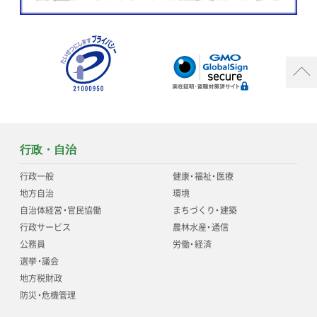
行政・自治
行政一般
健康
・
福祉
・
医療
地方自治
環境
自治体経営
・
官民協働
まちづくり
・
建築
行政サービス
農林水産
・
通信
公務員
労働
・
経済
選挙
・
議会
地方税財政
防災
・
危機管理