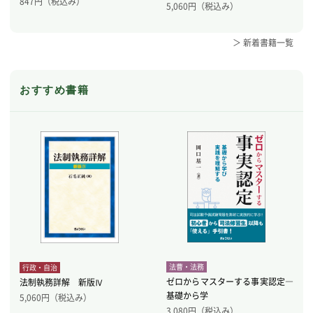
847
円（税込み）
5,060
円（税込み）
＞ 新着書籍一覧
おすすめ書籍
法曹・法務
行政・自治
ゼロからマスターする事実認定―
法制執務詳解 新版Ⅳ
基礎から学
5,060
円（税込み）
3,080
円（税込み）