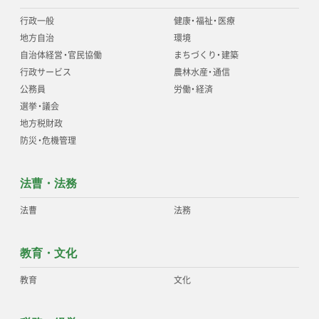
行政一般
健康
・
福祉
・
医療
地方自治
環境
自治体経営
・
官民協働
まちづくり
・
建築
行政サービス
農林水産
・
通信
公務員
労働
・
経済
選挙
・
議会
地方税財政
防災
・
危機管理
法曹・法務
法曹
法務
教育・文化
教育
文化