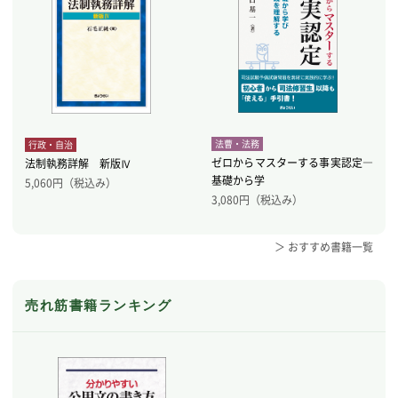
法曹・法務
行政・自治
ゼロからマスターする事実認定―
法制執務詳解 新版Ⅳ
基礎から学
5,060
円（税込み）
3,080
円（税込み）
＞ おすすめ書籍一覧
売れ筋書籍ランキング