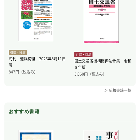
税務・経営
行政・自治
旬刊 速報税理 2026年8月11日
国土交通省機構関係法令集 令和
号
８年版
847
円（税込み）
5,060
円（税込み）
＞ 新着書籍一覧
おすすめ書籍