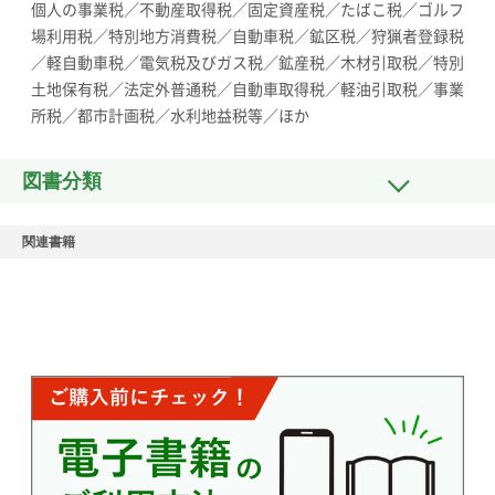
個人の事業税／不動産取得税／固定資産税／たばこ税／ゴルフ
場利用税／特別地方消費税／自動車税／鉱区税／狩猟者登録税
／軽自動車税／電気税及びガス税／鉱産税／木材引取税／特別
土地保有税／法定外普通税／自動車取得税／軽油引取税／事業
所税／都市計画税／水利地益税等／ほか
図書分類
関連書籍