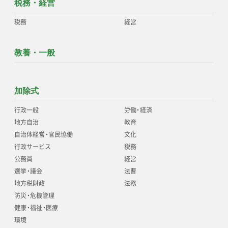
税務・経営
税務
経営
教養・一般
加除式
行政一般
労働
・
経済
地方自治
教育
自治体経営
・
官民協働
文化
行政サービス
税務
公務員
経営
選挙
・
議会
法曹
地方税財政
法務
防災
・
危機管理
健康
・
福祉
・
医療
環境