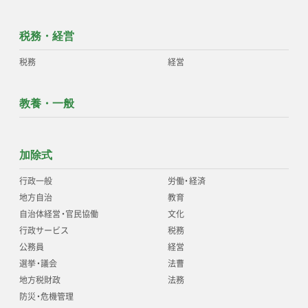
税務・経営
税務
経営
教養・一般
加除式
行政一般
労働
・
経済
地方自治
教育
自治体経営
・
官民協働
文化
行政サービス
税務
公務員
経営
選挙
・
議会
法曹
地方税財政
法務
防災
・
危機管理