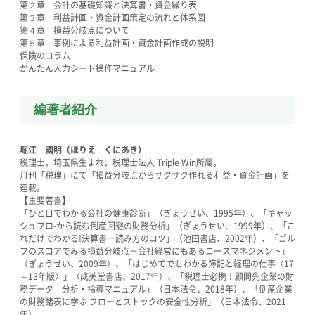
第２章 会計の基礎知識と決算書・資金繰り表
第３章 利益計画・資金計画策定の流れと体系図
第４章 損益分岐点について
第５章 事例による利益計画・資金計画作成の説明
保険のコラム
かんたん入力シート操作マニュアル
編著者紹介
堀江 國明（ほりえ くにあき）
税理士。埼玉県生まれ。税理士法人 Triple Win所属。
月刊「税理」にて「損益分岐点からサクサク作れる利益・資金計画」を
連載。
【主要著書】
「ひと目でわかる会社の健康診断」（ぎょうせい、1995年）、「キャッ
シュフロ-から読む倒産回避の財務分析」（ぎょうせい、1999年）、「こ
れだけでわかる!決算書―読み方のコツ」（池田書店、2002年）、「ゴル
フのスコアでみる損益分岐点－会社経営にもあるコースマネジメント」
（ぎょうせい、2009年）、「はじめてでもわかる簿記と経理の仕事〈17
～18年版〉」（成美堂書店、2017年）、「税理士必携！顧問先企業の財
務データ 分析・指導マニュアル」（日本法令、2018年）、「倒産企業
の財務諸表に学ぶ フローとストックの安全性分析」（日本法令、2021
年）