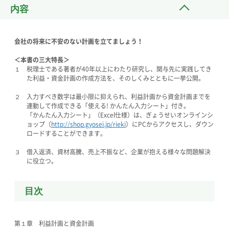
内容
会社の将来に不安のない計画を立てましょう！
＜本書の三大特長＞
１ 税理士である著者が40年以上にわたり研究し、関与先に実践してき
た利益・資金計画の作成方法を、そのしくみとともに一挙公開。
２ 入力すべき数字は最小限に抑えられ、利益計画から資金計画までを
連動して作成できる「使える! かんたん入力シート」付き。
「かんたん入力シート」（Excel仕様）は、ぎょうせいオンラインシ
ョップ（
http://shop.gyosei.jp/rieki
）にPCからアクセスし、ダウン
ロードすることができます。
３ 借入返済、資材高騰、売上不振など、企業が抱える様々な問題解決
に役立つ。
目次
第１章 利益計画と資金計画