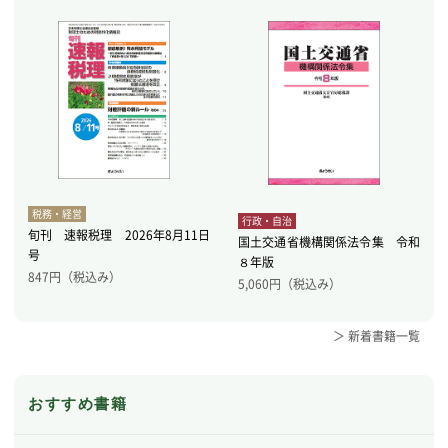
税務・経営
行政・自治
旬刊 速報税理 2026年8月11日
国土交通省機構関係法令集 令和
号
８年版
847
円（税込み）
5,060
円（税込み）
＞ 新着書籍一覧
おすすめ書籍