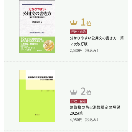
行政・自治
分かりやすい公用文の書き方 第
２次改訂版
2,530
円（税込み）
行政・自治
建築物の防火避難規定の解説
2025(第
4,950
円（税込み）