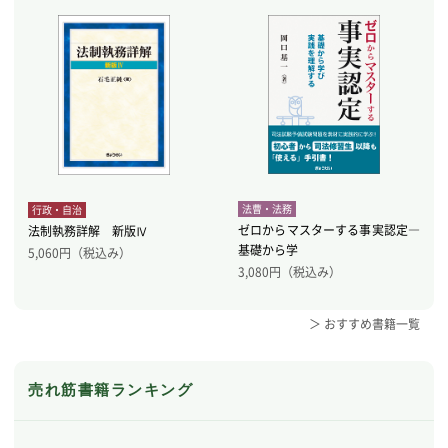
法曹・法務
行政・自治
ゼロからマスターする事実認定―
法制執務詳解 新版Ⅳ
基礎から学
5,060
円（税込み）
3,080
円（税込み）
＞ おすすめ書籍一覧
売れ筋書籍ランキング