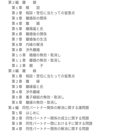
第２編 離 婚
第１章 概 説
第２章 相談・受任に当たっての留意点
第３章 離婚前の関係
第４章 離 婚
第５章 離婚届と氏
第６章 離婚後の関係
第７章 離婚後の生活
第８章 内縁の解消
第９章 渉外離婚
第１０章 婚姻の無効・取消し
第１１章 離婚の無効・取消し
第１２章 親 子
第３編 離 縁
第１章 相談・受任に当たっての留意点
第２章 離 縁
第３章 離縁届と氏
第４章 渉外離縁
第５章 養子縁組の無効・取消し
第６章 離縁の無効・取消し
第４編 同性パートナー関係の解消に関する諸問題
第１章 はじめに
第２章 同性パートナー関係の成立に関する問題
第３章 同性パートナー間における子に関する問題
第４章 同性パートナー関係の解消に関する問題