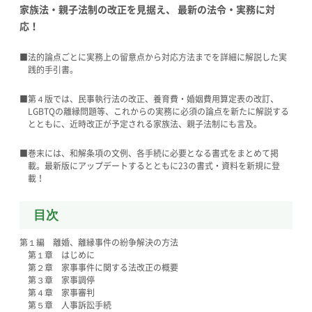
家族法・親子法制の改正を見据え、 最新の法令・実務に対
応！
■法的論点ごとに実務上の留意点から対応方法までを詳細に解説した実
践的手引書。
■第４版では、民事執行法の改正、養育費・婚姻費用算定表の改訂、
LGBTQの離縁問題等、これからの実務に必須の論点を新たに解説する
とともに、近時改正が予定される家族法、親子法制にも言及。
■巻末には、和解条項の文例、各手続に必要となる書式をまとめて掲
載。最新版にアップデートするとともに23の書式・資料を新規に登
載！
目次
第１編 離婚、離縁事件の紛争解決の方法
第１章 はじめに
第２章 家事事件に関する法改正の概要
第３章 家事調停
第４章 家事審判
第５章 人事訴訟手続