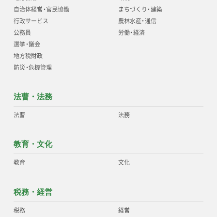
自治体経営
・
官民協働
まちづくり
・
建築
行政サービス
農林水産
・
通信
公務員
労働
・
経済
選挙
・
議会
地方税財政
防災
・
危機管理
法曹・法務
法曹
法務
教育・文化
教育
文化
税務・経営
税務
経営