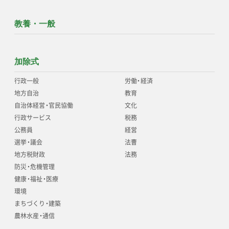
教養・一般
加除式
行政一般
労働
・
経済
地方自治
教育
自治体経営
・
官民協働
文化
行政サービス
税務
公務員
経営
選挙
・
議会
法曹
地方税財政
法務
防災
・
危機管理
健康
・
福祉
・
医療
環境
まちづくり
・
建築
農林水産
・
通信