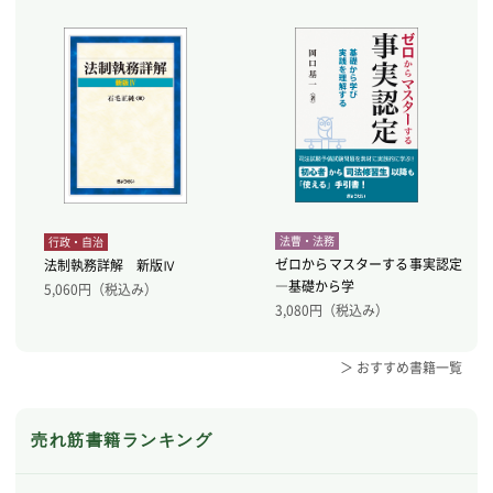
法曹・法務
行政・自治
ゼロからマスターする事実認定
法制執務詳解 新版Ⅳ
―基礎から学
5,060
円（税込み）
3,080
円（税込み）
＞ おすすめ書籍一覧
売れ筋書籍ランキング