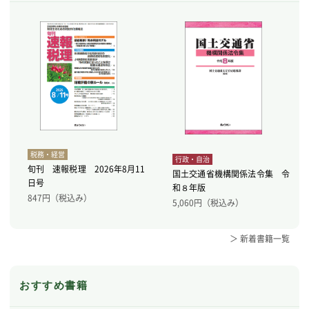
税務・経営
行政・自治
旬刊 速報税理 2026年8月11
国土交通省機構関係法令集 令
日号
和８年版
847
円（税込み）
5,060
円（税込み）
＞ 新着書籍一覧
おすすめ書籍