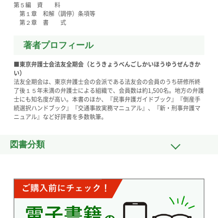
第５編 資 料
第１章 和解（調停）条項等
第２章 書 式
著者プロフィール
■東京弁護士会法友全期会（とうきょうべんごしかいほうゆうぜんきか
い）
法友全期会は、東京弁護士会の会派である法友会の会員のうち研修所終
了後１５年未満の弁護士による組織で、会員数は約1,500名。地方の弁護
士にも知名度が高い。本書のほか、『民事弁護ガイドブック』『倒産手
続選択ハンドブック』『交通事故実務マニュアル』、『新・刑事弁護マ
ニュアル』など好評書を多数執筆。
図書分類