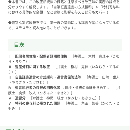
◆本書では、この改正相続法の概略と注意すべき改正法の実務の論点を
分かりやすく解説します。「自筆証書遺言の方式緩和」や「特別寄与料
における具体的な金額」など実務に影響を与える部分もカバー！
◆豊富な実践経験を持つ、第一線の講師による講義が基になっているの
で、スラスラと読み進めることができます。
目次
Ⅰ 配偶者居住権・配偶者短期居住権
［弁護士 木村 真理子（きむ
ら・まりこ）］
Ⅱ 遺産分割に関する改正
［弁護士 稲村 晃伸（いなむら・てるの
ぶ）］
Ⅲ 自筆証書遺言の方式緩和・遺言書保管法等
［弁護士 山崎 岳人
（やまざき・たけひと）］
Ⅳ 遺言執行者の権限の明確化等
～債権・債務の承継を含めて～ ［弁
護士 廣畑 牧人（ひろはた・まきと）］
Ⅴ 遺留分
［弁護士 神尾 明彦（かみお・あきひこ）］
Ⅵ 特別の寄与料と残された問題
［弁護士 角田 智美（かくた・と
もみ）］