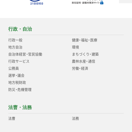
行政・自治
行政一般
健康
・
福祉
・
医療
地方自治
環境
自治体経営
・
官民協働
まちづくり
・
建築
行政サービス
農林水産
・
通信
公務員
労働
・
経済
選挙
・
議会
地方税財政
防災
・
危機管理
法曹・法務
法曹
法務