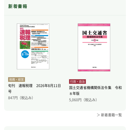
新着書籍
税務・経営
行政・自治
旬刊 速報税理 2026年8月11日
国土交通省機構関係法令集 令和
号
８年版
847
円（税込み）
5,060
円（税込み）
＞ 新着書籍一覧