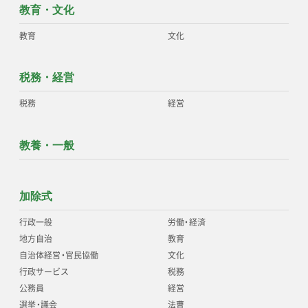
教育・文化
教育
文化
税務・経営
税務
経営
教養・一般
加除式
行政一般
労働
・
経済
地方自治
教育
自治体経営
・
官民協働
文化
行政サービス
税務
公務員
経営
選挙
・
議会
法曹