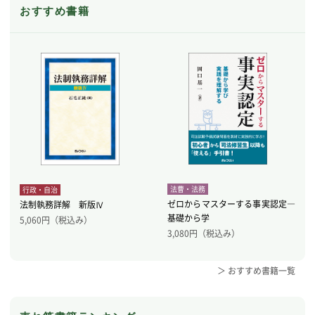
おすすめ書籍
法曹・法務
行政・自治
ゼロからマスターする事実認定―
法制執務詳解 新版Ⅳ
基礎から学
5,060
円（税込み）
3,080
円（税込み）
＞ おすすめ書籍一覧