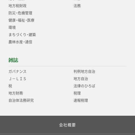
地方税財政
法務
防災
・
危機管理
健康
・
福祉
・
医療
環境
まちづくり
・
建築
農林水産
・
通信
雑誌
ガバナンス
判例地方自治
Ｊ－ＬＩＳ
地方自治
税
法律のひろば
地方財務
税理
自治体法務研究
速報税理
会社概要