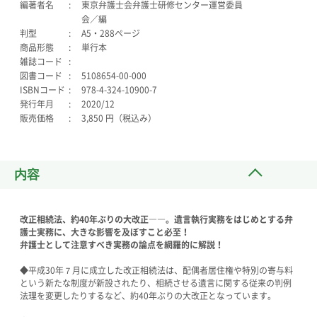
編著者名
東京弁護士会弁護士研修センター運営委員
会／編
判型
A5・288ページ
商品形態
単行本
雑誌コード
図書コード
5108654-00-000
ISBNコード
978-4-324-10900-7
発行年月
2020/12
販売価格
3,850 円（税込み）
内容
改正相続法、
約40年ぶりの大改正――。遺言執行実務をはじめとする弁
護士実務に、大きな影響を及ぼすこと必至！
弁護士として注意すべき実務の論点を網羅的に解説！
◆平成30年７月に成立した改正相続法は、配偶者居住権や特別の寄与料
という新たな制度が新設されたり、相続させる遺言に関する従来の判例
法理を変更したりするなど、約40年ぶりの大改正となっています。