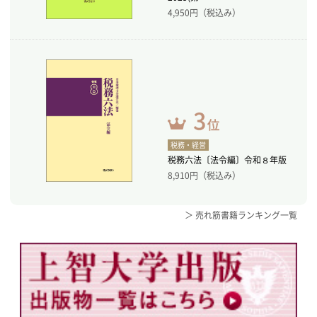
4,950
円（税込み）
税務・経営
税務六法〔法令編〕令和８年版
8,910
円（税込み）
＞ 売れ筋書籍ランキング一覧