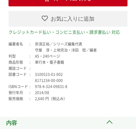
お気に入りに追加
クレジットカード払い・コンビニ支払い・請求書払い 対応
編著者名
奈須正裕／シリーズ編集代表
守屋 淳・上地完治・澤田 稔／編者
判型
A5・240ページ
商品形態
単行本・電子書籍
雑誌コード
図書コード
3100523-01-002
8171234-00-000
ISBNコード
978-4-324-09831-8
発行年月
2014/08
販売価格
2,640 円（税込み）
内容