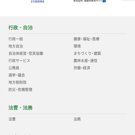
行政・自治
行政一般
健康
・
福祉
・
医療
地方自治
環境
自治体経営
・
官民協働
まちづくり
・
建築
行政サービス
農林水産
・
通信
公務員
労働
・
経済
選挙
・
議会
地方税財政
防災
・
危機管理
法曹・法務
法曹
法務