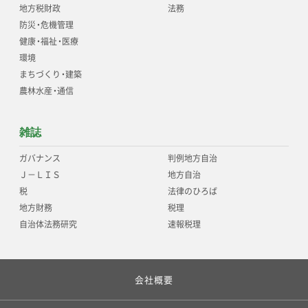
地方税財政
法務
防災
・
危機管理
健康
・
福祉
・
医療
環境
まちづくり
・
建築
農林水産
・
通信
雑誌
ガバナンス
判例地方自治
Ｊ－ＬＩＳ
地方自治
税
法律のひろば
地方財務
税理
自治体法務研究
速報税理
会社概要