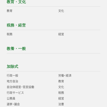
教育・文化
教育
文化
税務・経営
税務
経営
教養・一般
加除式
行政一般
労働
・
経済
地方自治
教育
自治体経営
・
官民協働
文化
行政サービス
税務
公務員
経営
選挙
・
議会
法曹