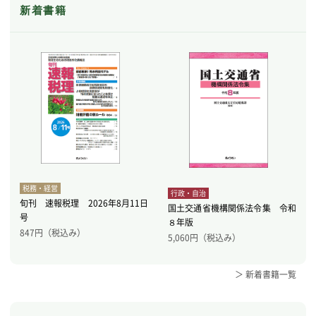
新着書籍
税務・経営
行政・自治
旬刊 速報税理 2026年8月11日
国土交通省機構関係法令集 令和
号
８年版
847
円（税込み）
5,060
円（税込み）
＞ 新着書籍一覧