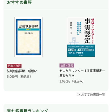
おすすめ書籍
法曹・法務
行政・自治
ゼロからマスターする事実認定―
法制執務詳解 新版Ⅳ
基礎から学
5,060
円（税込み）
3,080
円（税込み）
＞ おすすめ書籍一覧
売れ筋書籍ランキング