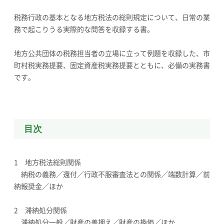
税務行政の基本となる地方税法の総則規定について、日常の業
務で起こりうる実際的な問答を収録する書。
地方公共団体の税務担当者の立場に立って例題を収録した、市
町村税実務提要、固定資産税実務提要とともに、必備の実務書
です。
目次
1 地方税法総則関係
納税の義務／還付／行政不服審査法との関係／端数計算／前
納報奨金／ほか
2 滞納処分関係
滞納処分一般／財産の差押え／財産の換価／ほか