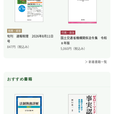
税務・経営
行政・自治
旬刊 速報税理 2026年8月11日
国土交通省機構関係法令集 令和
号
８年版
847
円（税込み）
5,060
円（税込み）
＞ 新着書籍一覧
おすすめ書籍