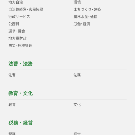
地方自治
環境
自治体経営
・
官民協働
まちづくり
・
建築
行政サービス
農林水産
・
通信
公務員
労働
・
経済
選挙
・
議会
地方税財政
防災
・
危機管理
法曹・法務
法曹
法務
教育・文化
教育
文化
税務・経営
税務
経営