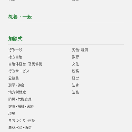
教養・一般
加除式
行政一般
労働
・
経済
地方自治
教育
自治体経営
・
官民協働
文化
行政サービス
税務
公務員
経営
選挙
・
議会
法曹
地方税財政
法務
防災
・
危機管理
健康
・
福祉
・
医療
環境
まちづくり
・
建築
農林水産
・
通信