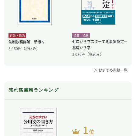
法曹・法務
行政・自治
ゼロからマスターする事実認定―
法制執務詳解 新版Ⅳ
基礎から学
5,060
円（税込み）
3,080
円（税込み）
＞ おすすめ書籍一覧
売れ筋書籍ランキング