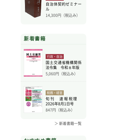
自治体契約ゼミナー
ル
14,300
円（税込み）
新着書籍
行政・自治
国土交通省機構関係
法令集 令和８年版
5,060
円（税込み）
税務・経営
旬刊 速報税理
2026年8月1日号
847
円（税込み）
＞ 新着書籍一覧