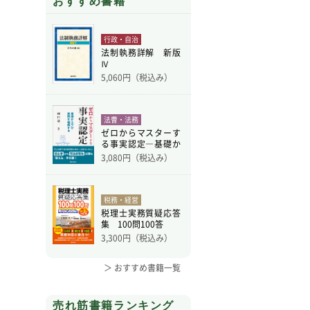
おすすめ書籍
行政・自治
法制執務詳解 新版
Ⅳ
5,060
円（税込み）
法曹・法務
ゼロからマスターす
る事実認定―基礎か
ら学
3,080
円（税込み）
税務・経営
税理士実務質疑応答
集 100問100答
3,300
円（税込み）
＞ おすすめ書籍一覧
売れ筋書籍ランキング