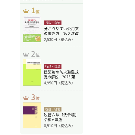
行政・自治
分かりやすい公用文
の書き方 第２次改
訂版
2,530
円（税込み）
行政・自治
建築物の防火避難規
定の解説 2025(第
4,950
円（税込み）
税務・経営
税務六法〔法令編〕
令和８年版
8,910
円（税込み）