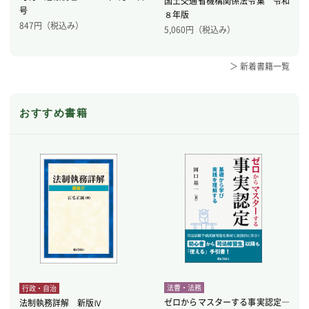
国土交通省機構関係法令集 令和
号
８年版
847
円（税込み）
5,060
円（税込み）
＞ 新着書籍一覧
おすすめ書籍
法曹・法務
行政・自治
ゼロからマスターする事実認定―
法制執務詳解 新版Ⅳ