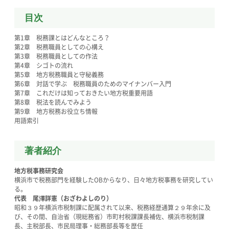
目次
第1章 税務課とはどんなところ？
第2章 税務職員としての心構え
第3章 税務職員としての作法
第4章 シゴトの流れ
第5章 地方税務職員と守秘義務
第6章 対話で学ぶ 税務職員のためのマイナンバー入門
第7章 これだけは知っておきたい地方税重要用語
第8章 税法を読んでみよう
第9章 地方税務お役立ち情報
用語索引
著者紹介
地方税事務研究会
横浜市で税務部門を経験したOBからなり、日々地方税事務を研究してい
る。
代表 尾澤詳憲（おざわよしのり）
昭和３９年横浜市税制課に配属されて以来、税務経歴通算２９年余に及
び、その間、自治省（現総務省）市町村税課課長補佐、横浜市税制課
長、主税部長、市民局理事・総務部長等を歴任