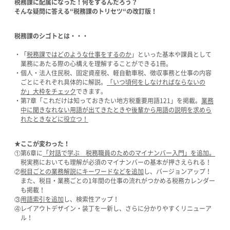
税務課に配属になった！何をするんだろう？
そんな疑問に答える“税務課のトリセツ“の改訂版！
税務課のシゴトとは・・・
・「
税務課ではどのような仕事をするのか
」といった基本や課員として
業務にあたる際の心構えを理解することができる1冊。
・個人・法人住民税、固定資産税、軽自動車税、徴収事務と仕事の内容
ごとにそれぞれ具体的に解説。
「いつ頃何をしなければならないの
か」大枠をチェック
できます。
・第7章「これだけは知っておきたい地方税重要用語121」を掲載。
業務
中に聞きなれない用語が出てきたときや後輩から用語の説明を求めら
れたときなどに役立つ！
★ここが変わった！
①第6章に
「対話で学ぶ 税務職員のためのマイナンバー入門」を追加。
税実務においても理解が必須のマイナンバーの基本が押さえられる！
②
税目ごとの業務解説にキーワードなどを追加
し、バージョンアップ！
また、税目・業務ごとの1年間の仕事の流れがつかめる税務カレンダー
も掲載！
③
用語索引を追加
し、検索性アップ！
④レイアウトデザイン・装丁を一新し、さらに分かりやすくリニューア
ル！