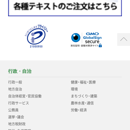
行政・自治
行政一般
健康
・
福祉
・
医療
地方自治
環境
自治体経営
・
官民協働
まちづくり
・
建築
行政サービス
農林水産
・
通信
公務員
労働
・
経済
選挙
・
議会
地方税財政