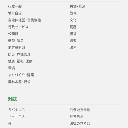
行政一般
労働
・
経済
地方自治
教育
自治体経営
・
官民協働
文化
行政サービス
税務
公務員
経営
選挙
・
議会
法曹
地方税財政
法務
防災
・
危機管理
健康
・
福祉
・
医療
環境
まちづくり
・
建築
農林水産
・
通信
雑誌
ガバナンス
判例地方自治
Ｊ－ＬＩＳ
地方自治
税
法律のひろば