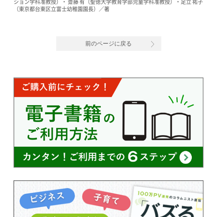
ション学科准教授）・ 齋藤 有（聖徳大学教育学部児童学科准教授）・足立 祐子
（東京都台東区立富士幼稚園園長）／著
前のページに戻る