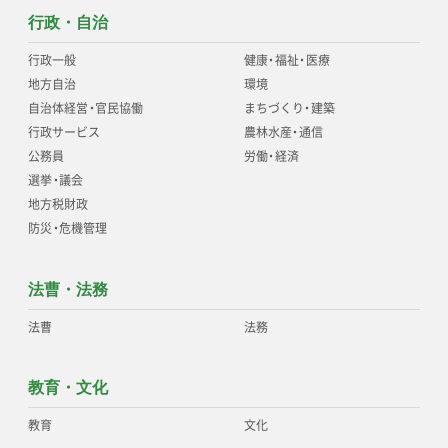
行政・自治
行政一般
健康
・
福祉
・
医療
地方自治
環境
自治体経営
・
官民協働
まちづくり
・
建築
行政サービス
農林水産
・
通信
公務員
労働
・
経済
選挙
・
議会
地方税財政
防災
・
危機管理
法曹・法務
法曹
法務
教育・文化
教育
文化