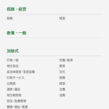
税務・経営
税務
経営
教養・一般
加除式
行政一般
労働
・
経済
地方自治
教育
自治体経営
・
官民協働
文化
行政サービス
税務
公務員
経営
選挙
・
議会
法曹
地方税財政
法務
防災
・
危機管理
健康
・
福祉
・
医療