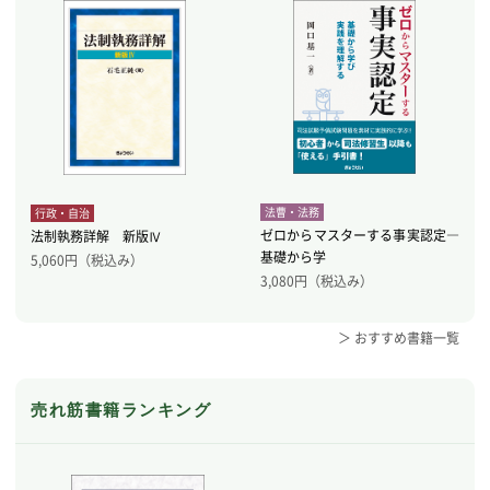
法曹・法務
行政・自治
ゼロからマスターする事実認定―
法制執務詳解 新版Ⅳ
基礎から学
5,060
円（税込み）
3,080
円（税込み）
＞ おすすめ書籍一覧
売れ筋書籍ランキング