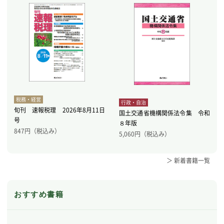
税務・経営
行政・自治
旬刊 速報税理 2026年8月11日
国土交通省機構関係法令集 令和
号
８年版
847
円（税込み）
5,060
円（税込み）
＞ 新着書籍一覧
おすすめ書籍