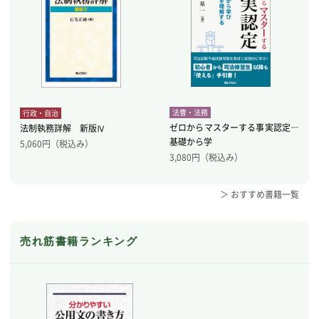
法曹・法務
行政・自治
ゼロからマスターする事実認定―
法制執務詳解 新版Ⅳ
基礎から学
5,060
円（税込み）
3,080
円（税込み）
＞ おすすめ書籍一覧
売れ筋書籍ランキング