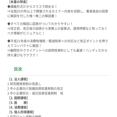
［本書の特長］
◆講義形式だからスラスラ読める！
⇒全国20か所以上で開催されるセミナー内容を収録し、著者独自の図表
に解説を付した唯一無二の解説書！
◆すべての解説に図表がついてわかりやすい！
⇒改正前、改正後の図表から実務上の留意点、適用時期など知っておく
べき情報がビジュアルに！
◆平成31年度の消費税増税・軽減税率への対応など改正ポイントを押さ
えてコンパクトに解説！
⇒顧問先やクライアントへの説明用資料としても最適！ハンディだから
持ち運びもラクラク！
目次
［1. 法人課税］
1 研究開発税制の見直し
2 中小企業向け設備投資促進税制の改正
3 中小企業防災・減災投資促進税制 他
［2. 国際課税］
［3. 医 療］
［4. 消費課税］
［5. 個人所得課税］
1 住宅ローン減税の特例