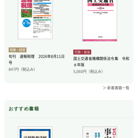
税務・経営
行政・自治
旬刊 速報税理 2026年8月11日
国土交通省機構関係法令集 令和
号
８年版
847
円（税込み）
5,060
円（税込み）
＞ 新着書籍一覧
おすすめ書籍