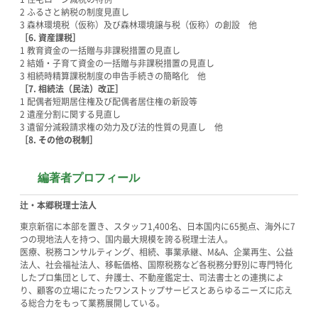
2 ふるさと納税の制度見直し
3 森林環境税（仮称）及び森林環境譲与税（仮称）の創設 他
［6. 資産課税］
1 教育資金の一括贈与非課税措置の見直し
2 結婚・子育て資金の一括贈与非課税措置の見直し
3 相続時精算課税制度の申告手続きの簡略化 他
［7. 相続法（民法）改正］
1 配偶者短期居住権及び配偶者居住権の新設等
2 遺産分割に関する見直し
3 遺留分減殺請求権の効力及び法的性質の見直し 他
［8. その他の税制］
編著者プロフィール
辻・本郷税理士法人
東京新宿に本部を置き、スタッフ1,400名、日本国内に65拠点、海外に7
つの現地法人を持つ、国内最大規模を誇る税理士法人。
医療、税務コンサルティング、相続、事業承継、M&A、企業再生、公益
法人、社会福祉法人、移転価格、国際税務など各税務分野別に専門特化
したプロ集団として、弁護士、不動産鑑定士、司法書士との連携によ
り、顧客の立場にたったワンストップサービスとあらゆるニーズに応え
る総合力をもって業務展開している。