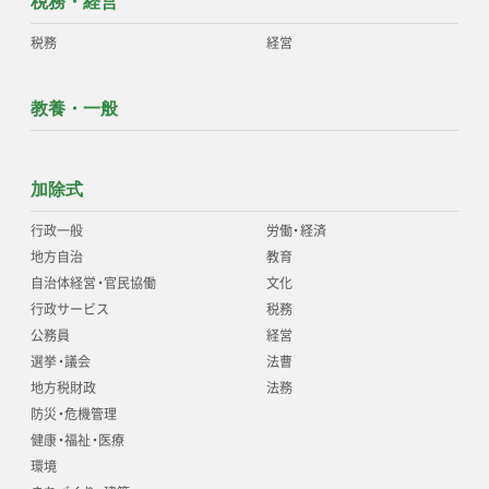
税務・経営
税務
経営
教養・一般
加除式
行政一般
労働
・
経済
地方自治
教育
自治体経営
・
官民協働
文化
行政サービス
税務
公務員
経営
選挙
・
議会
法曹
地方税財政
法務
防災
・
危機管理
健康
・
福祉
・
医療
環境