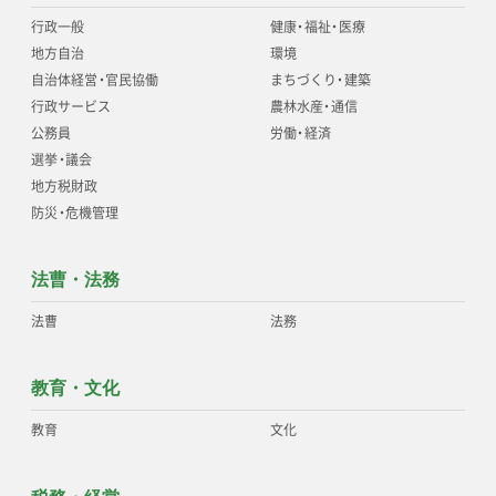
行政一般
健康
・
福祉
・
医療
地方自治
環境
自治体経営
・
官民協働
まちづくり
・
建築
行政サービス
農林水産
・
通信
公務員
労働
・
経済
選挙
・
議会
地方税財政
防災
・
危機管理
法曹・法務
法曹
法務
教育・文化
教育
文化