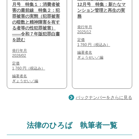
月号 特集１：消費者被
12月号 特集：新たなマ
害の最前線 特集２：犯
ンション管理と再生の実
罪被害の実態（犯罪被害
務
の暗数と精神障害を有す
発行年月
る者等の性犯罪被害）
2025/12
――令和７年版犯罪白書
を読む
定価
1,760 円（税込み）
発行年月
編著者名
2026/02
ぎょうせい／編
定価
1,760 円（税込み）
編著者名
ぎょうせい／編
バックナンバーをさらに見る
法律のひろば 執筆者一覧