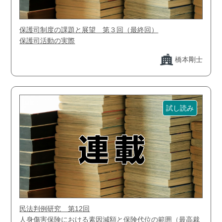
保護司制度の課題と展望 第３回（最終回）
保護司活動の実際
橋本剛士
試し読み
民法判例研究 第12回
人身傷害保険における素因減額と保険代位の範囲（最高裁