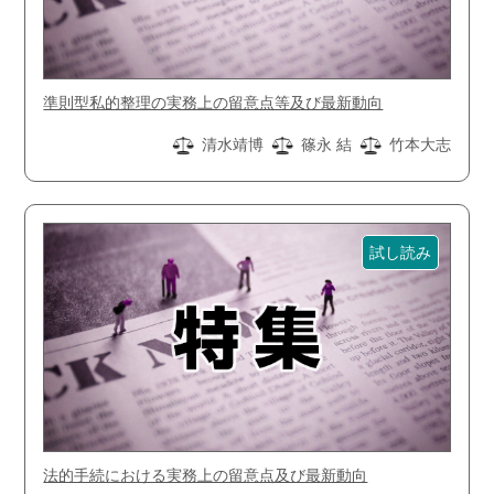
準則型私的整理の実務上の留意点等及び最新動向
清水靖博
篠永 結
竹本大志
試し読み
法的手続における実務上の留意点及び最新動向