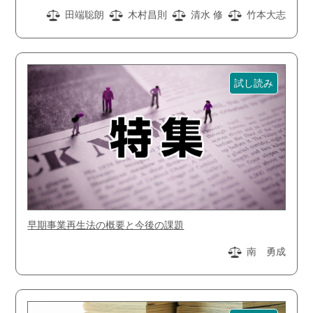
田端聡朗
木村昌則
清水 修
竹本大志
試し読み
早期事業再生法の概要と今後の課題
南 勇成