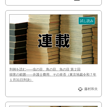
試し読み
判例を読む――虫の目、鳥の目、魚の目 第２回
損害の範囲――弁護士費用、その肯否（東京地裁令和７年
１月31日判決）
藤村和夫