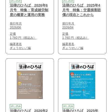
試し読み
試し読み
法律のひろば 2026年6
法律のひろば 2025年4
月号 特集：育成就労制
月号 特集：交通損害賠
度の概要と運用の実務
償の現在とこれから
発行年月
発行年月
2026/06
2026/04
定価
定価
1,760 円（税込み）
1,760 円（税込み）
編著者名
編著者名
ぎょうせい／編
ぎょうせい／編
試し読み
試し読み
法律のひろば 2026年2
法律のひろば 2025年