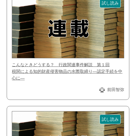
試し読み
こんなときどうする？ 行政関連事件解説 第１回
税関による知的財産侵害物品の水際取締り―認定手続を中
心に―
前田智弥
試し読み