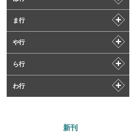
ま行
や行
ら行
わ行
新刊