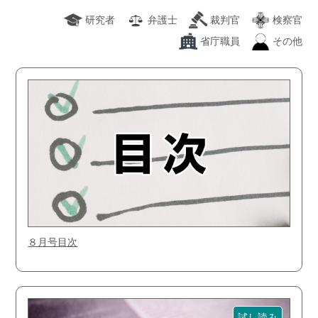
研究者
弁護士
裁判官
検察官
省庁職員
その他
８月号目次
試し読み