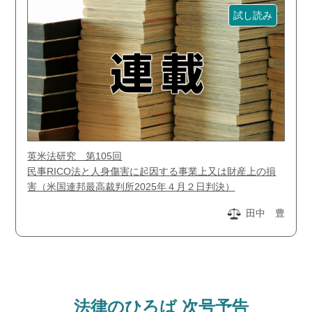
試し読み
英米法研究 第105回
民事RICO法と人身傷害に起因する事業上又は財産上の損
害（米国連邦最高裁判所2025年４月２日判決）
田中 豊
法律のひろば 次号予告