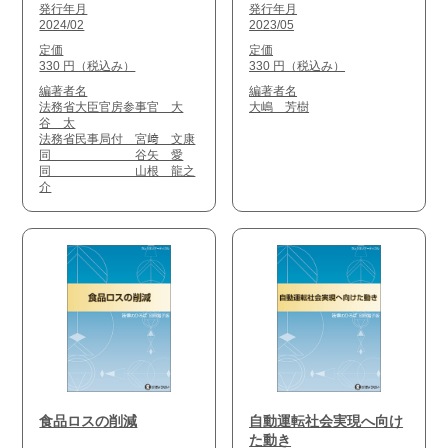
発行年月
発行年月
2024/02
2023/05
定価
定価
330 円（税込み）
330 円（税込み）
編著者名
編著者名
法務省大臣官房参事官 大
大嶋 芳樹
谷 太
法務省民事局付 宮﨑 文康
同 谷矢 愛
同 山根 龍之
介
食品ロスの削減
自動運転社会実現へ向け
た動き