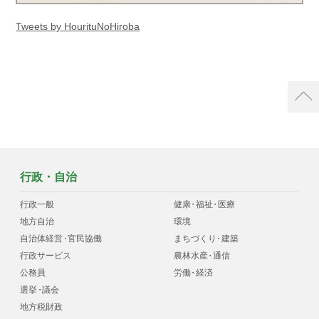
Tweets by HourituNoHiroba
行政・自治
行政一般
健康
・
福祉
・
医療
地方自治
環境
自治体経営
・
官民協働
まちづくり
・
建築
行政サービス
農林水産
・
通信
公務員
労働
・
経済
選挙
・
議会
地方税財政