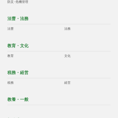
防災
・
危機管理
法曹・法務
法曹
法務
教育・文化
教育
文化
税務・経営
税務
経営
教養・一般