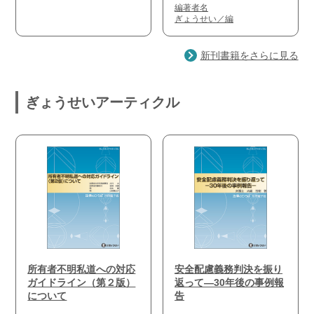
編著者名
ぎょうせい／編
新刊書籍をさらに見る
ぎょうせいアーティクル
所有者不明私道への対応
安全配慮義務判決を振り
ガイドライン（第２版）
返って―30年後の事例報
について
告