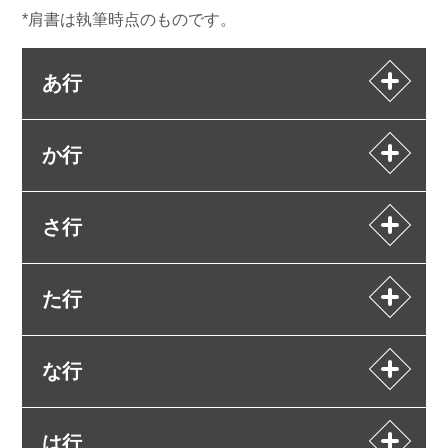
*肩書は執筆時点のものです。
あ行
か行
さ行
た行
な行
は行