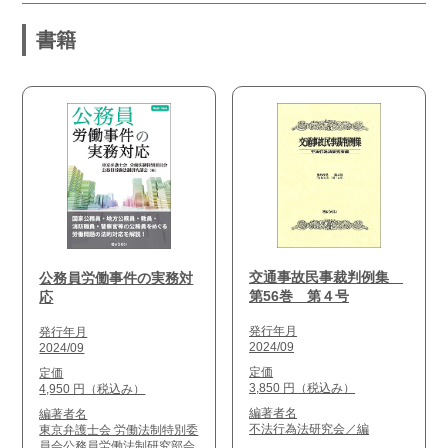
書籍
交通事故民事裁判例集
公務員労働事件の実務対
第56巻 第４号
応
発行年月
発行年月
2024/09
2024/09
定価
定価
3,850 円（税込み）
4,950 円（税込み）
編著者名
編著者名
不法行為法研究会／編
東京弁護士会 労働法制特別委
員会公務員労働法制研究部会