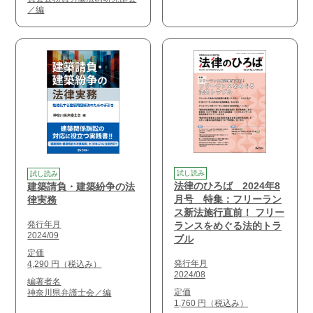
／編
試し読み
試し読み
法律のひろば 2024年8
建築請負・建築紛争の法
月号 特集：フリーラン
律実務
ス新法施行直前！ フリー
発行年月
ランスをめぐる法的トラ
2024/09
ブル
定価
発行年月
4,290 円（税込み）
2024/08
編著者名
定価
神奈川県弁護士会／編
1,760 円（税込み）