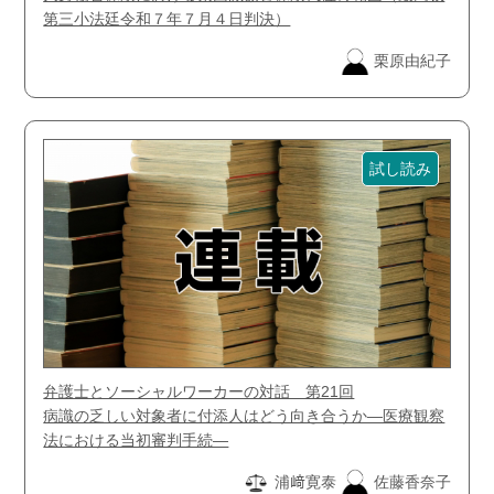
第三小法廷令和７年７月４日判決）
栗原由紀子
試し読み
弁護士とソーシャルワーカーの対話 第21回
病識の乏しい対象者に付添人はどう向き合うか―医療観察
法における当初審判手続―
浦﨑寛泰
佐藤香奈子