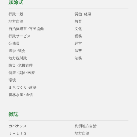
加除式
行政一般
労働
・
経済
地方自治
教育
自治体経営
・
官民協働
文化
行政サービス
税務
公務員
経営
選挙
・
議会
法曹
地方税財政
法務
防災
・
危機管理
健康
・
福祉
・
医療
環境
まちづくり
・
建築
農林水産
・
通信
雑誌
ガバナンス
判例地方自治
Ｊ－ＬＩＳ
地方自治