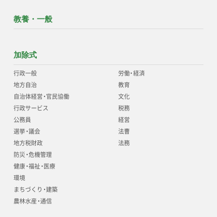
教養・一般
加除式
行政一般
労働
・
経済
地方自治
教育
自治体経営
・
官民協働
文化
行政サービス
税務
公務員
経営
選挙
・
議会
法曹
地方税財政
法務
防災
・
危機管理
健康
・
福祉
・
医療
環境
まちづくり
・
建築
農林水産
・
通信