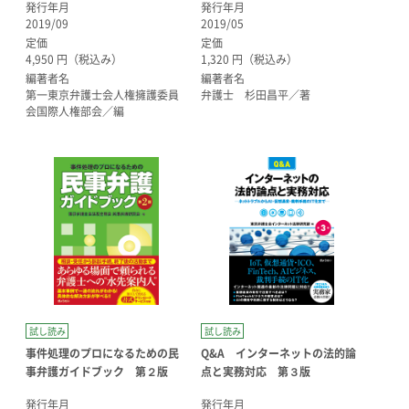
発行年月
発行年月
2019/09
2019/05
定価
定価
4,950 円（税込み）
1,320 円（税込み）
編著者名
編著者名
第一東京弁護士会人権擁護委員
弁護士 杉田昌平／著
会国際人権部会／編
試し読み
試し読み
事件処理のプロになるための民
Q&A インターネットの法的論
事弁護ガイドブック 第２版
点と実務対応 第３版
発行年月
発行年月