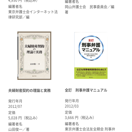
4,950 円（税込み）
編著者名
編著者名
岡山弁護士会 民事委員会／編
東京弁護士会インターネット法
著
律研究部／編
全訂 刑事弁護マニュアル
夫婦財産契約の理論と実務
発行年月
発行年月
2012/03
2012/07
定価
定価
3,666 円（税込み）
5,028 円（税込み）
編著者名
編著者名
東京弁護士会法友全期会 刑事弁
山田俊一／著