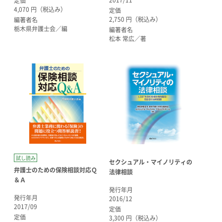
2017/11
定価
4,070 円（税込み）
定価
2,750 円（税込み）
編著者名
栃木県弁護士会／編
編著者名
松本 常広／著
試し読み
セクシュアル・マイノリティの
弁護士のための保険相談対応Ｑ
法律相談
＆Ａ
発行年月
発行年月
2016/12
2017/09
定価
定価
3,300 円（税込み）