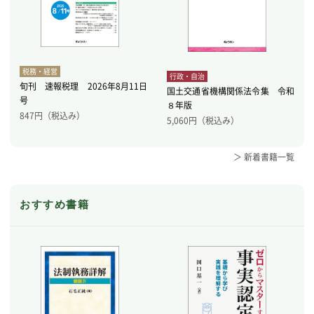
税務・経営
行政・自治
旬刊 速報税理 2026年8月11日
国土交通省機構関係法令集 令和
号
８年版
847
円（税込み）
5,060
円（税込み）
＞ 新着書籍一覧
おすすめ書籍