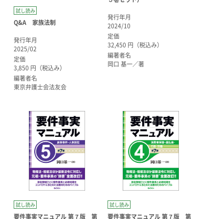
試し読み
発行年月
Q&A 家族法制
2024/10
定価
発行年月
32,450 円（税込み）
2025/02
編著者名
定価
岡口 基一／著
3,850 円（税込み）
編著者名
東京弁護士会法友会
試し読み
試し読み
要件事実マニュアル 第７版 第
要件事実マニュアル 第７版 第