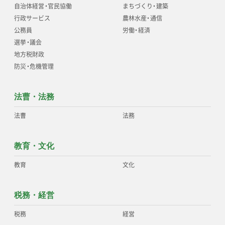
自治体経営
・
官民協働
まちづくり
・
建築
行政サービス
農林水産
・
通信
公務員
労働
・
経済
選挙
・
議会
地方税財政
防災
・
危機管理
法曹・法務
法曹
法務
教育・文化
教育
文化
税務・経営
税務
経営