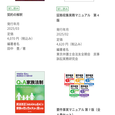
試し読み
試し読み
契約の解釈
証拠収集実務マニュアル 第４
版
発行年月
2025/03
発行年月
定価
2025/02
4,070 円（税込み）
定価
編著者名
4,620 円（税込み）
田中 豊／著
編著者名
東京弁護士会法友全期会 民事
訴訟実務研究会
要件事実マニュアル 第７版（全
５巻セット）