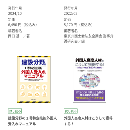
発行年月
発行年月
2024/10
2022/02
定価
定価
6,490 円（税込み）
5,170 円（税込み）
編著者名
編著者名
岡口 基一／著
東京弁護士会法友全期会 刑事弁
護研究会／編
試し読み
試し読み
建設分野の１号特定技能外国人
外国人高度人材はこうして獲得
受入れマニュアル
する！