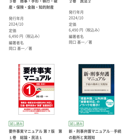
３巻 商事・手形・執行・破
２巻 民法２
産・保険・金融・知的財産
発行年月
2024/10
発行年月
2024/10
定価
6,490 円（税込み）
定価
6,490 円（税込み）
編著者名
岡口 基一／著
編著者名
岡口 基一／著
試し読み
試し読み
要件事実マニュアル 第７版 第
新・刑事弁護マニュアル―手続
１巻 総論・民法１
の勘所と実践知