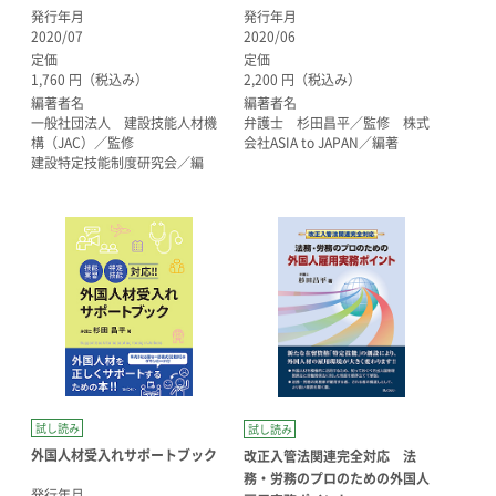
発行年月
発行年月
2020/07
2020/06
定価
定価
1,760 円（税込み）
2,200 円（税込み）
編著者名
編著者名
一般社団法人 建設技能人材機
弁護士 杉田昌平／監修 株式
構（JAC）／監修
会社ASIA to JAPAN／編著
建設特定技能制度研究会／編
試し読み
試し読み
外国人材受入れサポートブック
改正入管法関連完全対応 法
務・労務のプロのための外国人
発行年月