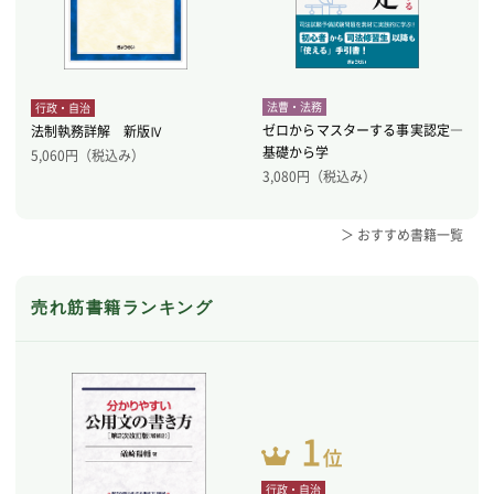
法曹・法務
行政・自治
ゼロからマスターする事実認定―
法制執務詳解 新版Ⅳ
基礎から学
5,060
円（税込み）
3,080
円（税込み）
＞ おすすめ書籍一覧
売れ筋書籍ランキング
行政・自治