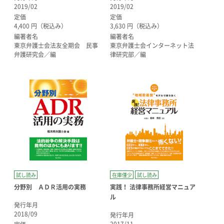
2019/02
2019/02
定価
定価
4,400 円（税込み）
3,630 円（税込み）
編著者名
編著者名
東京弁護士会法友全期会 民事
東京弁護士会インターネット法
弁護研究会／編
律研究部／編
試し読み
在庫僅少
試し読み
分野別 ＡＤＲ活用の実務
実践！ 法律事務所経営マニュア
ル
発行年月
2018/09
発行年月