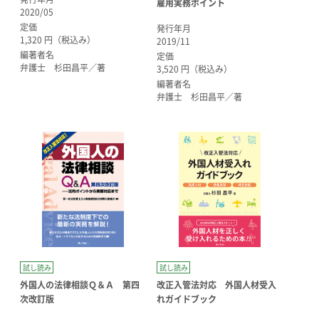
雇用実務ポイント
2020/05
定価
発行年月
1,320 円（税込み）
2019/11
編著者名
定価
弁護士 杉田昌平／著
3,520 円（税込み）
編著者名
弁護士 杉田昌平／著
試し読み
試し読み
外国人の法律相談Ｑ＆Ａ 第四
改正入管法対応 外国人材受入
次改訂版
れガイドブック