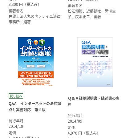
3,300 円（税込み）
編著者名
編著者名
松江頼篤、近藤健太、黒澤圭
弁護士法人丸の内ソレイユ法律
子、炭本正二／編著
事務所／編著
試し読み
Ｑ＆Ａ証拠説明書・陳述書の実
Q&A インターネットの法的論
務
点と実務対応 第２版
発行年月
発行年月
2014/09
2014/10
定価
定価
4,070 円（税込み）