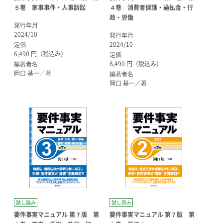
５巻 家事事件・人事訴訟
４巻 消費者保護・過払金・行
政・労働
発行年月
2024/10
発行年月
2024/10
定価
6,490 円（税込み）
定価
6,490 円（税込み）
編著者名
岡口 基一／著
編著者名
岡口 基一／著
試し読み
試し読み
要件事実マニュアル 第７版 第
要件事実マニュアル 第７版 第