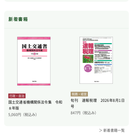
新着書籍
税務・経営
行政・自治
旬刊 速報税理 2026年8月1日
国土交通省機構関係法令集 令和
号
８年版
847
円（税込み）
5,060
円（税込み）
＞ 新着書籍一覧