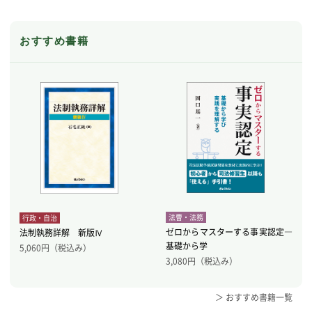
おすすめ書籍
法曹・法務
行政・自治
ゼロからマスターする事実認定―
法制執務詳解 新版Ⅳ
基礎から学
5,060
円（税込み）
3,080
円（税込み）
＞ おすすめ書籍一覧