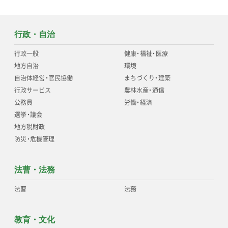
行政・自治
行政一般
健康
・
福祉
・
医療
地方自治
環境
自治体経営
・
官民協働
まちづくり
・
建築
行政サービス
農林水産
・
通信
公務員
労働
・
経済
選挙
・
議会
地方税財政
防災
・
危機管理
法曹・法務
法曹
法務
教育・文化