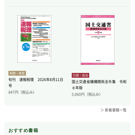
税務・経営
行政・自治
旬刊 速報税理 2026年8月11日
国土交通省機構関係法令集 令和
号
８年版
847
円（税込み）
5,060
円（税込み）
＞ 新着書籍一覧
おすすめ書籍