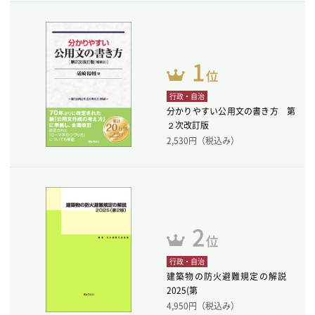
行政・自治
分かりやすい公用文の書き方 第
２次改訂版
2,530
円（税込み）
行政・自治
建築物の防火避難規定の解説
2025(第
4,950
円（税込み）