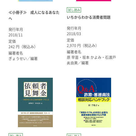
試し読み
≪小冊子≫ 成人になるあなた
いちからわかる消費者問題
へ
発行年月
発行年月
2018/03
2018/11
定価
定価
2,970 円（税込み）
242 円（税込み）
編著者名
編著者名
原 早苗・坂本 かよみ・石渡戸
ぎょうせい／編著
眞由美／編著
試し読み