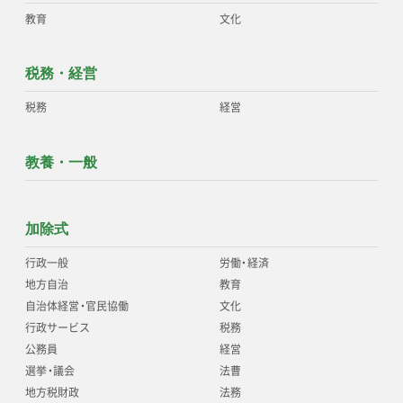
教育
文化
税務・経営
税務
経営
教養・一般
加除式
行政一般
労働
・
経済
地方自治
教育
自治体経営
・
官民協働
文化
行政サービス
税務
公務員
経営
選挙
・
議会
法曹
地方税財政
法務