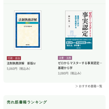
法曹・法務
行政・自治
ゼロからマスターする事実認定―
法制執務詳解 新版Ⅳ
基礎から学
5,060
円（税込み）
3,080
円（税込み）
＞ おすすめ書籍一覧
売れ筋書籍ランキング