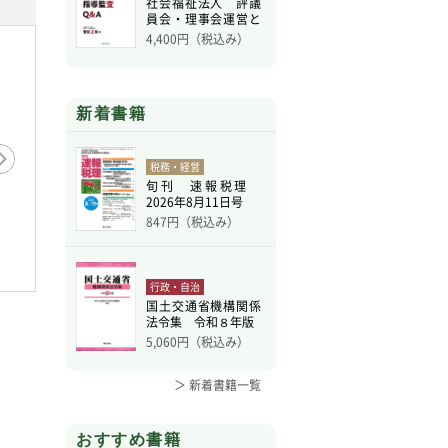
社会福祉法人 評議
員会・理事会運営と
指導
4,400
円（税込み）
新着書籍
税務・経営
旬刊 速報税理
2026年8月11日号
847
円（税込み）
行政・自治
国土交通省機構関係
法令集 令和８年版
5,060
円（税込み）
＞ 新着書籍一覧
おすすめ書籍