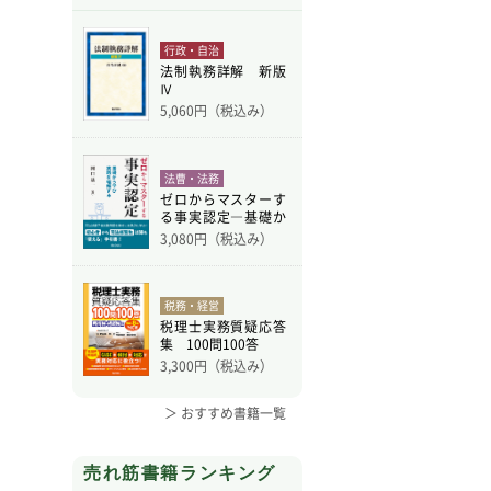
行政・自治
法制執務詳解 新版
Ⅳ
5,060
円（税込み）
法曹・法務
ゼロからマスターす
る事実認定―基礎か
ら学
3,080
円（税込み）
税務・経営
税理士実務質疑応答
集 100問100答
3,300
円（税込み）
＞ おすすめ書籍一覧
売れ筋書籍ランキング