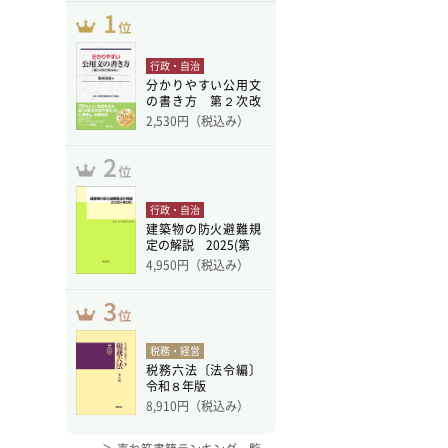
行政・自治
分かりやすい公用文
の書き方 第２次改
訂版
2,530
円（税込み）
行政・自治
建築物の防火避難規
定の解説 2025(第
4,950
円（税込み）
税務・経営
税務六法〔法令編〕
令和８年版
8,910
円（税込み）