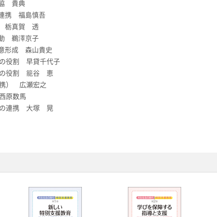
脇 貴典
連携 福島慎吾
 栃真賀 透
動 鵜澤京子
意形成 森山貴史
の役割 早貸千代子
の役割 籠谷 恵
携） 広瀬宏之
西原数馬
の連携 大塚 晃