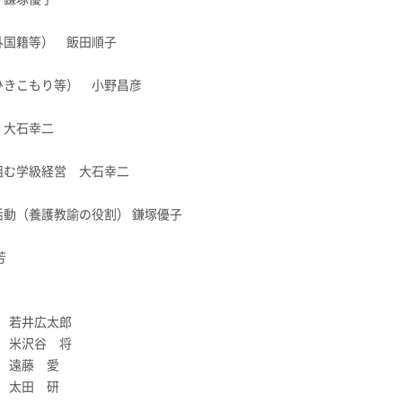
外国籍等） 飯田順子
ひきこもり等） 小野昌彦
 大石幸二
組む学級経営 大石幸二
活動（養護教諭の役割） 鎌塚優子
芳
 若井広太郎
 米沢谷 将
 遠藤 愛
 太田 研