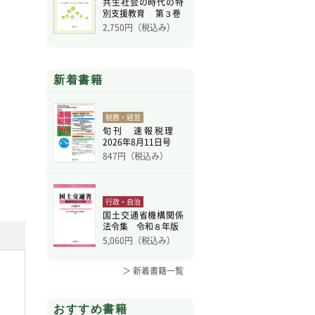
共生社会の時代の特
別支援教育 第３巻
2,750
円（税込み）
新着書籍
税務・経営
旬刊 速報税理
2026年8月11日号
847
円（税込み）
行政・自治
国土交通省機構関係
法令集 令和８年版
5,060
円（税込み）
＞ 新着書籍一覧
おすすめ書籍