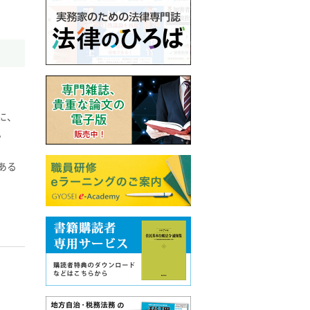
に、
。
ある