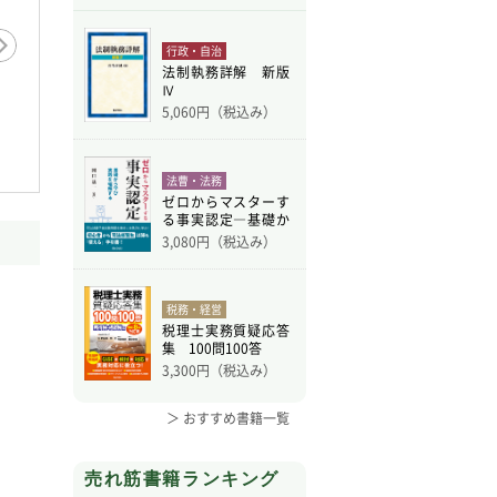
行政・自治
法制執務詳解 新版
Ⅳ
5,060
円（税込み）
改訂新
特別支援が必要な子どもの
障がいのある子どもを育て
もたち
高等学校進学の話【WAVE
ながらどう生きる？ 親の
性【W
出版】
生き方を…【WAVE出版】
法曹・法務
ゼロからマスターす
る事実認定―基礎か
ら学
3,080
円（税込み）
税務・経営
税理士実務質疑応答
集 100問100答
3,300
円（税込み）
＞ おすすめ書籍一覧
売れ筋書籍ランキング