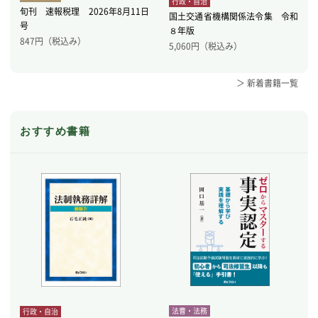
行政・自治
旬刊 速報税理 2026年8月11日
国土交通省機構関係法令集 令和
号
８年版
847
円（税込み）
5,060
円（税込み）
＞ 新着書籍一覧
おすすめ書籍
法曹・法務
行政・自治