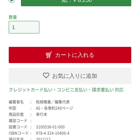
紙：¥ 8,250
数量
カートに入れる
お気に入りに追加
クレジットカード払い・コンビニ支払い・請求書払い 対応
編著者名
柘植雅義／編集代表
判型
A5・各巻約240ページ
商品形態
単行本
雑誌コード
図書コード
3100538-01-000
ISBNコード
978-4-324-10406-4
発行年月
2017/12