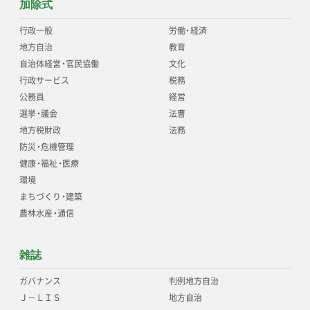
加除式
行政一般
労働
・
経済
地方自治
教育
自治体経営
・
官民協働
文化
行政サービス
税務
公務員
経営
選挙
・
議会
法曹
地方税財政
法務
防災
・
危機管理
健康
・
福祉
・
医療
環境
まちづくり
・
建築
農林水産
・
通信
雑誌
ガバナンス
判例地方自治
Ｊ－ＬＩＳ
地方自治