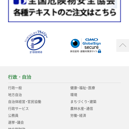
行政・自治
行政一般
健康
・
福祉
・
医療
地方自治
環境
自治体経営
・
官民協働
まちづくり
・
建築
行政サービス
農林水産
・
通信
公務員
労働
・
経済
選挙
・
議会