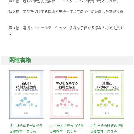
第１巻 新しい特別支援教育 ―インクルーシブ教育の今とこれから―
第２巻 学びを保障する指導と支援―すべての子供に配慮した学習指導
―
第３巻 連携とコンサルテーション―多様な子供を多様な人材で支援す
る―
関連書籍
共生社会の時代の特別
共生社会の時代の特別
共生社会の時代の特別
障
支援教育 第１巻
支援教育 第２巻
支援教育 第３巻