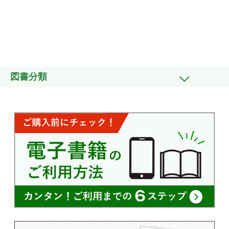
る
【
図書分類