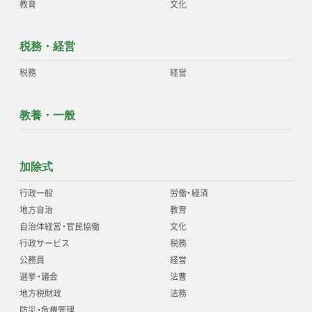
教育
文化
税務・経営
税務
経営
教養・一般
加除式
行政一般
労働
・
経済
地方自治
教育
自治体経営
・
官民協働
文化
行政サービス
税務
公務員
経営
選挙
・
議会
法曹
地方税財政
法務
防災
・
危機管理