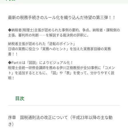
最新の税務手続きのルール化を織り込んだ待望の第三弾！！
◆納税者(税理士)主張が認められた事例の要約、争点、納税者・課税側の
主張、審判所の判断――を解説する裁決例の評釈に、
納税者主張が認められた「逆転のポイント」
日頃の実務に役立つ「実務へのヒント」を加えた実務家目線の実務
書！！
◆PartⅢは『図説』によりビジュアル化！
税理士会統一研修会講師を務める伊川正樹教授が全50事例に「コメン
ト」を追加するとともに、「図」や「表」を使って、分かりやすく説
明！
目次
序章 国税通則法の改正について（平成23年以降の主な動
き）