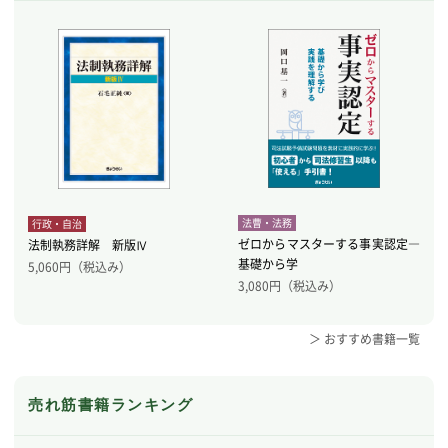
法曹・法務
行政・自治
ゼロからマスターする事実認定―
法制執務詳解 新版Ⅳ
基礎から学
5,060
円（税込み）
3,080
円（税込み）
＞ おすすめ書籍一覧
売れ筋書籍ランキング