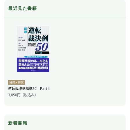
最近見た書籍
税務・経営
逆転裁決例精選50 PartⅢ
3,850
円（税込み）
新着書籍