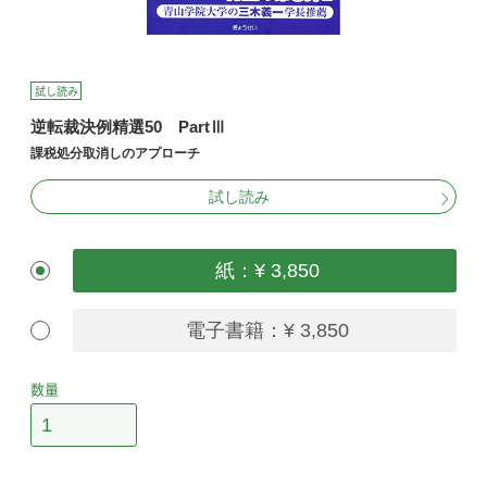
試し読み
逆転裁決例精選50 PartⅢ
課税処分取消しのアプローチ
試し読み
紙：¥ 3,850
電子書籍：¥ 3,850
数量