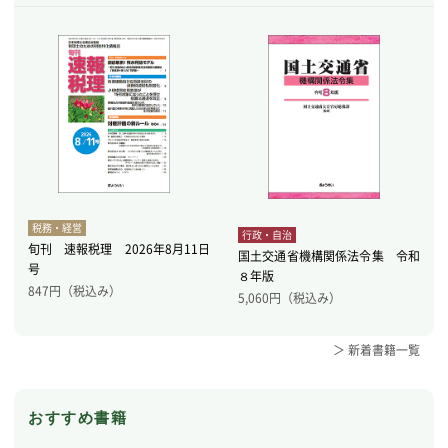
税務・経営
行政・自治
旬刊 速報税理 2026年8月11日
国土交通省機構関係法令集 令和
号
８年版
847
円（税込み）
5,060
円（税込み）
＞ 新着書籍一覧
おすすめ書籍