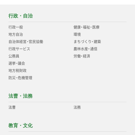
行政・自治
行政一般
健康
・
福祉
・
医療
地方自治
環境
自治体経営
・
官民協働
まちづくり
・
建築
行政サービス
農林水産
・
通信
公務員
労働
・
経済
選挙
・
議会
地方税財政
防災
・
危機管理
法曹・法務
法曹
法務
教育・文化