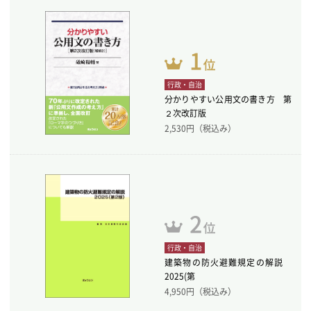
行政・自治
分かりやすい公用文の書き方 第
２次改訂版
2,530
円（税込み）
行政・自治
建築物の防火避難規定の解説
2025(第
4,950
円（税込み）