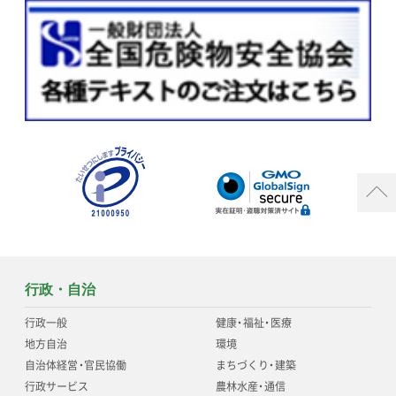
行政・自治
行政一般
健康
・
福祉
・
医療
地方自治
環境
自治体経営
・
官民協働
まちづくり
・
建築
行政サービス
農林水産
・
通信