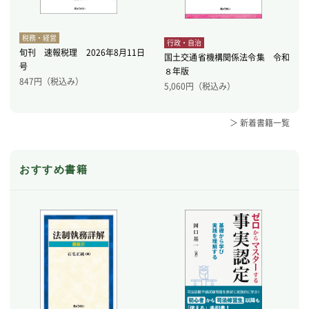
税務・経営
行政・自治
旬刊 速報税理 2026年8月11日
国土交通省機構関係法令集 令和
号
８年版
847
円（税込み）
5,060
円（税込み）
＞ 新着書籍一覧
おすすめ書籍