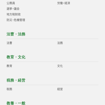
公務員
労働
・
経済
選挙
・
議会
地方税財政
防災
・
危機管理
法曹・法務
法曹
法務
教育・文化
教育
文化
税務・経営
税務
経営
教養・一般