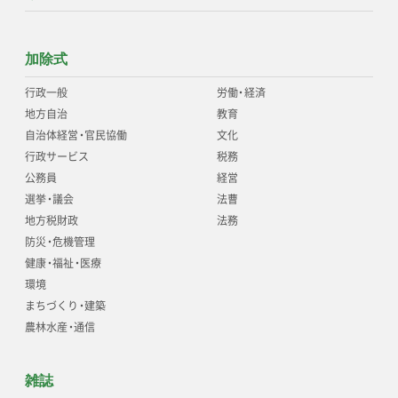
加除式
行政一般
労働
・
経済
地方自治
教育
自治体経営
・
官民協働
文化
行政サービス
税務
公務員
経営
選挙
・
議会
法曹
地方税財政
法務
防災
・
危機管理
健康
・
福祉
・
医療
環境
まちづくり
・
建築
農林水産
・
通信
雑誌