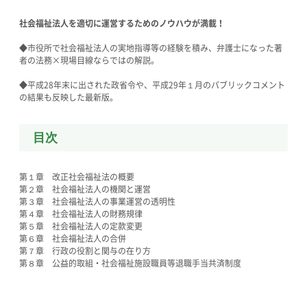
社会福祉法人を適切に運営するためのノウハウが満載！
◆市役所で社会福祉法人の実地指導等の経験を積み、弁護士になった著
者の法務×現場目線ならではの解説。
◆平成28年末に出された政省令や、平成29年１月のパブリックコメント
の結果も反映した最新版。
目次
第１章 改正社会福祉法の概要
第２章 社会福祉法人の機関と運営
第３章 社会福祉法人の事業運営の透明性
第４章 社会福祉法人の財務規律
第５章 社会福祉法人の定款変更
第６章 社会福祉法人の合併
第７章 行政の役割と関与の在り方
第８章 公益的取組・社会福祉施設職員等退職手当共済制度