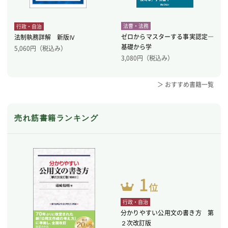
法曹・法務
行政・自治
ゼロからマスターする事実認定―
法制執務詳解 新版Ⅳ
基礎から学
5,060
円（税込み）
3,080
円（税込み）
＞ おすすめ書籍一覧
売れ筋書籍ランキング
行政・自治
分かりやすい公用文の書き方 第
２次改訂版