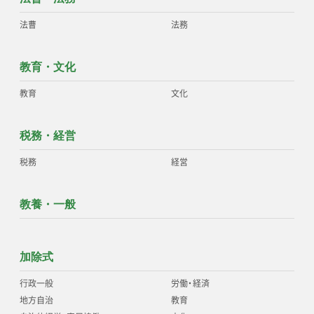
法曹
法務
教育・文化
教育
文化
税務・経営
税務
経営
教養・一般
加除式
行政一般
労働
・
経済
地方自治
教育