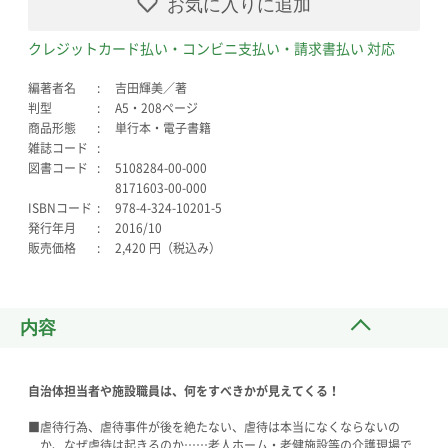
お気に入りに追加
クレジットカード払い・コンビニ支払い・請求書払い 対応
編著者名
吉田輝美／著
判型
A5・208ページ
商品形態
単行本・電子書籍
雑誌コード
図書コード
5108284-00-000
8171603-00-000
ISBNコード
978-4-324-10201-5
発行年月
2016/10
販売価格
2,420 円（税込み）
内容
自治体担当者や施設職員は、何をすべきかが見えてくる！
■虐待行為、虐待事件が後を絶たない、虐待は本当になくならないの
か、なぜ虐待は起きるのか……老人ホーム・老健施設等の介護現場で