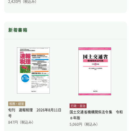
2,420
円（税込み）
新着書籍
税務・経営
行政・自治
旬刊 速報税理 2026年8月11日
国土交通省機構関係法令集 令和
号
８年版
847
円（税込み）
5,060
円（税込み）