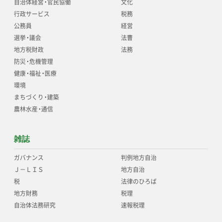
自治体経営
・
官民協働
文化
行政サービス
税務
公務員
経営
選挙
・
議会
法曹
地方税財政
法務
防災
・
危機管理
健康
・
福祉
・
医療
環境
まちづくり
・
建築
農林水産
・
通信
雑誌
ガバナンス
判例地方自治
Ｊ－ＬＩＳ
地方自治
税
法律のひろば
地方財務
税理
自治体法務研究
速報税理