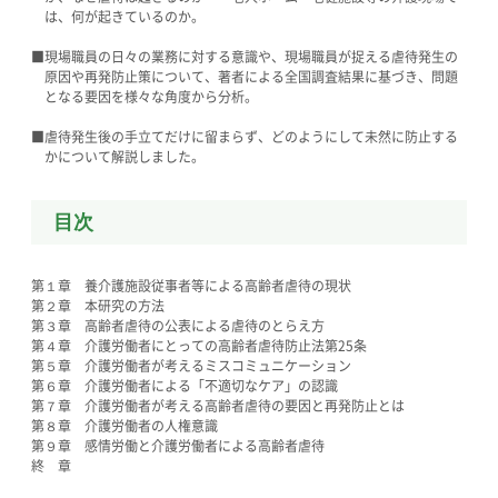
は、何が起きているのか。
■現場職員の日々の業務に対する意識や、現場職員が捉える虐待発生の
原因や再発防止策について、著者による全国調査結果に基づき、問題
となる要因を様々な角度から分析。
■虐待発生後の手立てだけに留まらず、どのようにして未然に防止する
かについて解説しました。
目次
第１章 養介護施設従事者等による高齢者虐待の現状
第２章 本研究の方法
第３章 高齢者虐待の公表による虐待のとらえ方
第４章 介護労働者にとっての高齢者虐待防止法第25条
第５章 介護労働者が考えるミスコミュニケーション
第６章 介護労働者による「不適切なケア」の認識
第７章 介護労働者が考える高齢者虐待の要因と再発防止とは
第８章 介護労働者の人権意識
第９章 感情労働と介護労働者による高齢者虐待
終 章