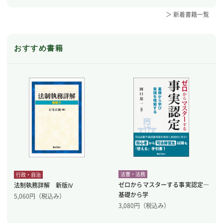
＞ 新着書籍一覧
おすすめ書籍
法曹・法務
行政・自治
ゼロからマスターする事実認定―
法制執務詳解 新版Ⅳ
基礎から学
5,060
円（税込み）
3,080
円（税込み）