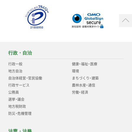
行政・自治
行政一般
健康
・
福祉
・
医療
地方自治
環境
自治体経営
・
官民協働
まちづくり
・
建築
行政サービス
農林水産
・
通信
公務員
労働
・
経済
選挙
・
議会
地方税財政
防災
・
危機管理
法曹・法務