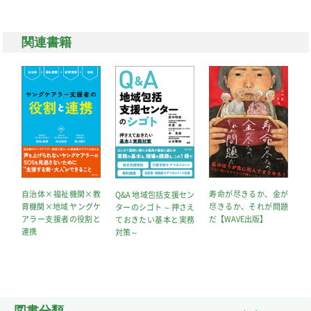
関連書籍
自治体×福祉機関×教
寿命が尽きるか、金が
Q&A 地域包括支援セン
親
育機関×地域 ヤングケ
尽きるか、それが問題
ターのシゴト ～押さえ
前
アラー支援者の役割と
だ【WAVE出版】
ておきたい基本と実務
と
連携
対策～