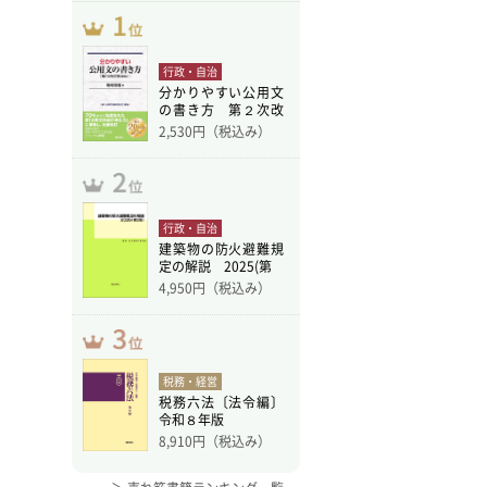
行政・自治
分かりやすい公用文
の書き方 第２次改
訂版
2,530
円（税込み）
行政・自治
建築物の防火避難規
定の解説 2025(第
4,950
円（税込み）
税務・経営
税務六法〔法令編〕
令和８年版
8,910
円（税込み）