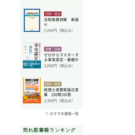
行政・自治
法制執務詳解 新版
Ⅳ
5,060
円（税込み）
法曹・法務
ゼロからマスターす
る事実認定―基礎か
ら学
3,080
円（税込み）
税務・経営
税理士実務質疑応答
集 100問100答
3,300
円（税込み）
＞ おすすめ書籍一覧
売れ筋書籍ランキング