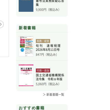
番号法実務質疑応答
集
9,900
円（税込み）
新着書籍
税務・経営
旬刊 速報税理
2026年8月11日号
847
円（税込み）
行政・自治
国土交通省機構関係
法令集 令和８年版
5,060
円（税込み）
＞ 新着書籍一覧
おすすめ書籍