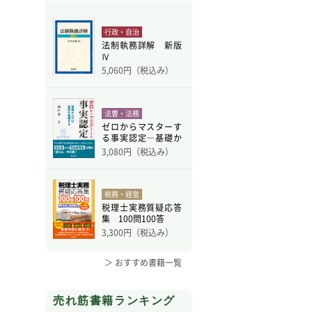
行政・自治
法制執務詳解 新版
Ⅳ
5,060
円（税込み）
法曹・法務
ゼロからマスターす
る事実認定―基礎か
ら学
3,080
円（税込み）
税務・経営
税理士実務質疑応答
集 100問100答
3,300
円（税込み）
＞ おすすめ書籍一覧
売れ筋書籍ランキング