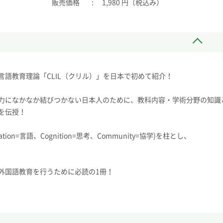
販売価格
1,980 円（税込み）
語教育理論「CLIL（クリル）」を日本で初めて紹介！
力になかなか結びつかない日本人のために、教科内容・学術分野の知識
を伝授！
ation=言語、Cognition=思考、Community=協学)を柱とし、
外国語教育を行うために必読の1冊！