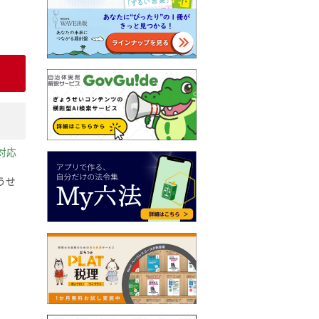
対応
うせ