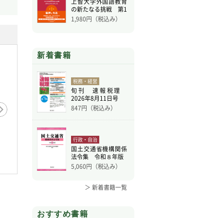
上智大学外国語教育
の新たなる挑戦 第1
巻
1,980
円（税込み）
新着書籍
税務・経営
旬刊 速報税理
2026年8月11日号
847
円（税込み）
行政・自治
現代
悪魔のロベール》とパ
近世画譜と中国絵画
国土交通省機構関係
・オペラ座―19世紀グラ
法令集 令和８年版
ド・オペラ…
5,060
円（税込み）
＞ 新着書籍一覧
おすすめ書籍