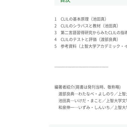
目次
1 CLILの基本原理（池田真）
2 CLILのシラバスと教材（池田真）
3 第二言語習得研究からみたCLILの
4 CLILのテストと評価（渡部良典）
5 参考資料（上智大学アカデミック・
--------------------------------------
編著者紹介(肩書は発刊当時、敬称略)
渡部良典…わたなべ・よしのり／上智
池田真…いけだ・まこと／上智大学文
和泉伸一…いずみ・しんいち／上智大