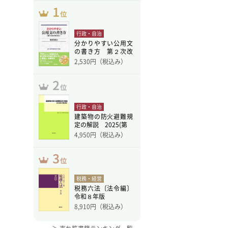
行政・自治
分かりやすい公用文
の書き方 第２次改
訂版
2,530
円（税込み）
行政・自治
建築物の防火避難規
定の解説 2025(第
4,950
円（税込み）
税務・経営
税務六法〔法令編〕
令和８年版
8,910
円（税込み）