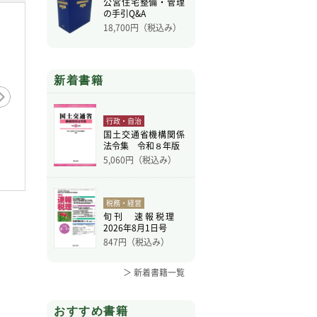
公営住宅整備・管理
の手引Q&A
18,700
円（税込み）
新着書籍
行政・自治
国土交通省機構関係
法令集 令和８年版
5,060
円（税込み）
税務・経営
旬刊 速報税理
2026年8月1日号
847
円（税込み）
＞ 新着書籍一覧
おすすめ書籍