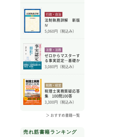
行政・自治
法制執務詳解 新版
Ⅳ
5,060
円（税込み）
法曹・法務
ゼロからマスターす
る事実認定―基礎か
ら学
3,080
円（税込み）
税務・経営
税理士実務質疑応答
集 100問100答
3,300
円（税込み）
＞ おすすめ書籍一覧
売れ筋書籍ランキング