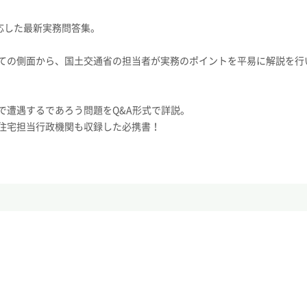
応した最新実務問答集。
ての側面から、国土交通省の担当者が実務のポイントを平易に解説を行
で遭遇するであろう問題をQ&A形式で詳説。
住宅担当行政機関も収録した必携書！