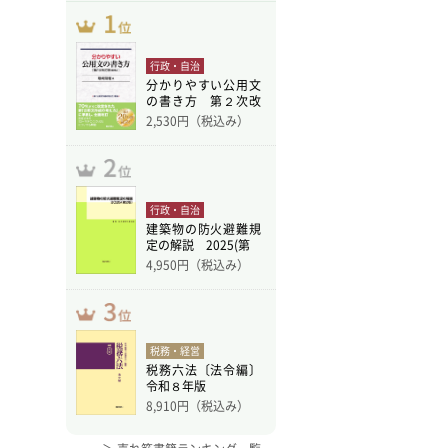
行政・自治
分かりやすい公用文
の書き方 第２次改
訂版
2,530
円（税込み）
行政・自治
建築物の防火避難規
定の解説 2025(第
4,950
円（税込み）
税務・経営
税務六法〔法令編〕
令和８年版
8,910
円（税込み）