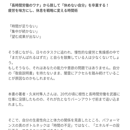
「長時間労働のワナ」から脱して「休めない自分」を卒業する！
疲労を味方にし、休息を戦略に変える時間術
「時間が足りない」
「集中が続かない」
「望む成果が出ない」
そう感じながら、日々のタスクに追われ、慢性的な疲労と焦燥感の中で
「まだがんばれるはずだ」と自らを鼓舞している人は少なくないでしょ
う。
もしそうなら、それはあなたの能力や意欲の問題ではありません。自分
の「取扱説明書」を持たないまま、闇雲にアクセルを踏み続けているこ
とが原因なのかもしれません。
本書の著者・久米村隼人さんは、20代の頃に根性と長時間労働を武器に
仕事に没頭したものの、それが仇となりバーンアウト寸前まで追い込ま
れました。
そこで、自分の生産性向上と体力の関係を見直したところ、パフォーマ
ンスの真のボトルネックは「時間の不足」ではなく、「エネルギーの設