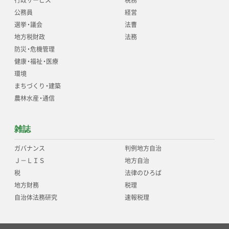
公務員
経営
選挙
・
議会
法曹
地方税財政
法務
防災
・
危機管理
健康
・
福祉
・
医療
環境
まちづくり
・
建築
農林水産
・
通信
雑誌
ガバナンス
判例地方自治
Ｊ－ＬＩＳ
地方自治
税
法律のひろば
地方財務
税理
自治体法務研究
速報税理