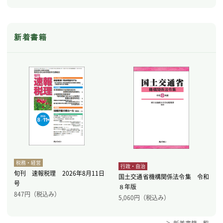
新着書籍
税務・経営
行政・自治
旬刊 速報税理 2026年8月11日
国土交通省機構関係法令集 令和
号
８年版
847
円（税込み）
5,060
円（税込み）