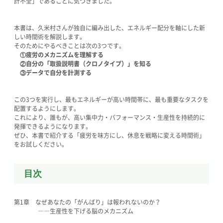
計不全」であることに気づきました。
本書は、久米村さんが独自に編み出した、エネルギー配分を軸にした新
しい時間術を解説します。
そのためにやるべきことは次の3つです。
①疲労のメカニズムを理解する
②自分の「取扱説明書（クロノタイプ）」を知る
③データで自分を計測する
この3つを実行し、最もエネルギーが高い時間帯に、最も重要なタスクを
配置するようにします。
これにより、誰もが、高い集中力・パフォーマンス・生産性を持続的に
発揮できるようになります。
ぜひ、本書で紹介する「疲労を味方にし、休息を戦略に変える時間術」
をお試しください。
目次
第1章 なぜあなたの「がんばり」は報われないのか？
――生産性を下げる脳のメカニズム