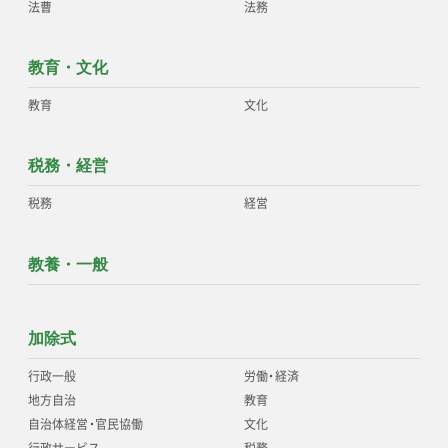
法曹
法務
教育・文化
教育
文化
税務・経営
税務
経営
教養・一般
加除式
行政一般
労働
・
経済
地方自治
教育
自治体経営
・
官民協働
文化
行政サービス
税務