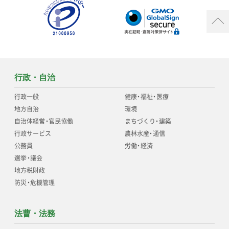
行政・自治
行政一般
健康
・
福祉
・
医療
地方自治
環境
自治体経営
・
官民協働
まちづくり
・
建築
行政サービス
農林水産
・
通信
公務員
労働
・
経済
選挙
・
議会
地方税財政
防災
・
危機管理
法曹・法務