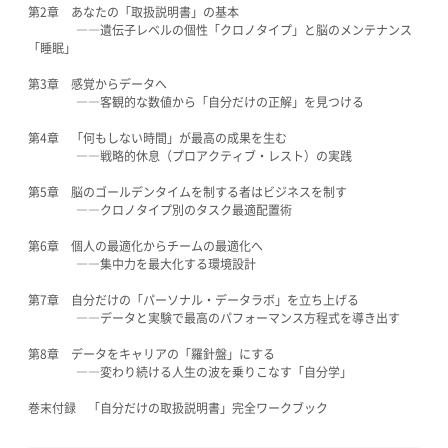
第2章 あなたの「取扱説明書」の基本
――遺伝子レベルの個性「クロノタイプ」と脳のメンテナンス
「睡眠」
第3章 感覚からデータへ
――客観的な数値から「自分だけの正解」を見つける
第4章 「何もしない時間」が最高の成果を生む
――戦略的休息（プロアクティブ・レスト）の実践
第5章 脳のゴールデンタイムを制する者はビジネスを制す
――クロノタイプ別のタスク最適配置術
第6章 個人の最適化からチームの最適化へ
――集中力を最大化する環境設計
第7章 自分だけの「パーソナル・データラボ」を立ち上げる
――データと実験で最高のパフォーマンス方程式を導き出す
第8章 データをキャリアの「羅針盤」にする
――変わり続ける人生の波を乗りこなす「自分学」
巻末付録 「自分だけの取扱説明書」完全ワークブック