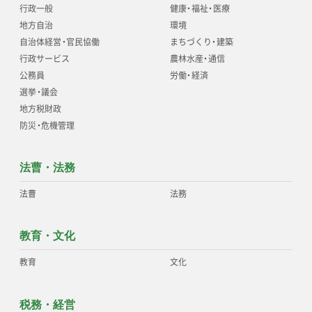
行政一般
健康
・
福祉
・
医療
地方自治
環境
自治体経営
・
官民協働
まちづくり
・
建築
行政サービス
農林水産
・
通信
公務員
労働
・
経済
選挙
・
議会
地方税財政
防災
・
危機管理
法曹・法務
法曹
法務
教育・文化
教育
文化
税務・経営