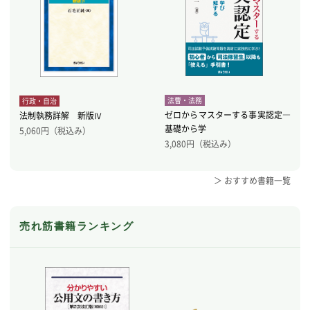
法曹・法務
行政・自治
ゼロからマスターする事実認定―
法制執務詳解 新版Ⅳ
基礎から学
5,060
円（税込み）
3,080
円（税込み）
＞ おすすめ書籍一覧
売れ筋書籍ランキング