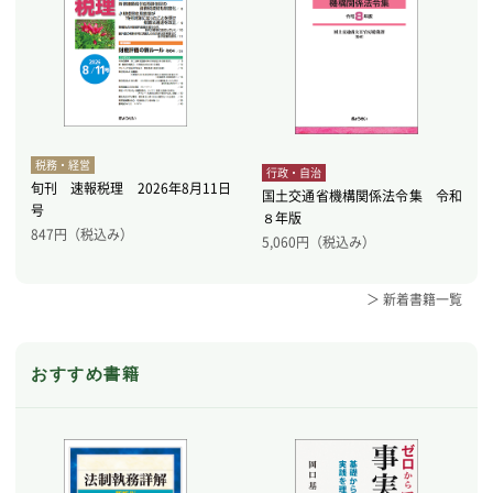
税務・経営
行政・自治
旬刊 速報税理 2026年8月11日
国土交通省機構関係法令集 令和
号
８年版
847
円（税込み）
5,060
円（税込み）
＞ 新着書籍一覧
おすすめ書籍