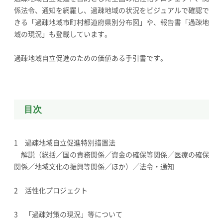
係法令、通知を網羅し、過疎地域の状況をビジュアルで確認で
きる「過疎地域市町村都道府県別分布図」や、報告書「過疎地
域の現況」も登載しています。
過疎地域自立促進のための価値ある手引書です。
目次
1 過疎地域自立促進特別措置法
解説（総括／国の責務関係／資金の確保等関係／医療の確保
関係／地域文化の振興等関係／ほか）／法令・通知
2 活性化プロジェクト
3 「過疎対策の現況」等について