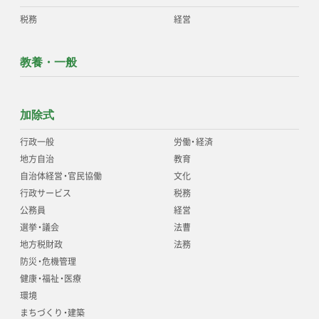
税務
経営
教養・一般
加除式
行政一般
労働
・
経済
地方自治
教育
自治体経営
・
官民協働
文化
行政サービス
税務
公務員
経営
選挙
・
議会
法曹
地方税財政
法務
防災
・
危機管理
健康
・
福祉
・
医療
環境
まちづくり
・
建築