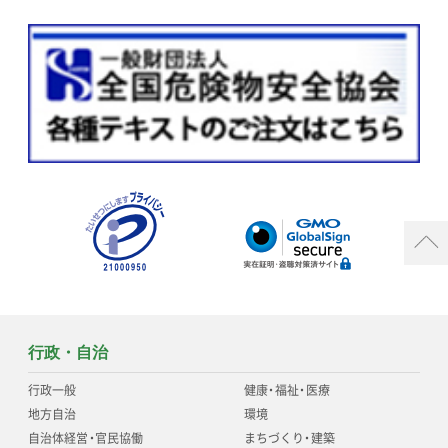
行政・自治
行政一般
健康
・
福祉
・
医療
地方自治
環境
自治体経営
・
官民協働
まちづくり
・
建築