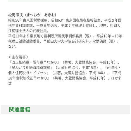
松岡 章夫（まつおか あきお）
昭和56年東京国税局採用、昭和63年東京国税局税務相談室、平成３年国
税庁資料調査課、平成５年退官，平成７年税理士登録し、現在，松岡大
江税理士法人の代表社員。
平成12年より東京地方裁判所所属民事調停委員（現）、平成16年～18年
税理士試験試験委員、早稲田大学大学院会計研究科非常勤講師（現）、
など。
＜主な著書＞
『改正相続税・贈与税早わかり』（共著，大蔵財務協会，平成15年），
『早わかり相続時精算課税』（大蔵財務協会，平成15年），『所得税・
個人住民税ガイドブック』（共著，大蔵財務協会，平成18年），『平成
18年度税制改正早わかり』（共著，大蔵財務協会，平成18年）。ほか多
数
関連書籍