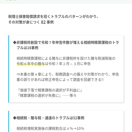
税理士損害賠償請求を招くトラブルのパターンがわかり、
82
その対策が身につく
事例
◆非課税枠創設で令和７年申告件数が増える相続時精算課税のトラ
ブルは18事例
相続時精算課税による贈与に非課税枠を設けた贈与税減税後の
令和６年中の贈与
は令和７年２月～３月に申告
⇒本書の第４章により、税務調査への備えや対策がわかり、
申告
書の誤りがあれば修正申告によって調査を回避できる!!
「価値下落で精算課税の選択が不利益に」
「精算課税の選択が失敗に」……等々
◆相続税・贈与税・通達のトラブルは52事例
相続税増税実施後の課税割合は４％→10％