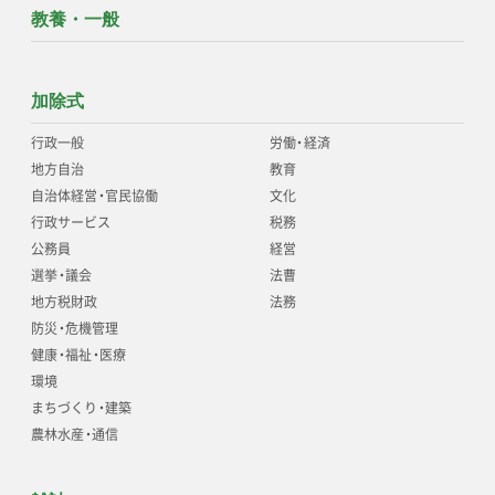
教養・一般
加除式
行政一般
労働
・
経済
地方自治
教育
自治体経営
・
官民協働
文化
行政サービス
税務
公務員
経営
選挙
・
議会
法曹
地方税財政
法務
防災
・
危機管理
健康
・
福祉
・
医療
環境
まちづくり
・
建築
農林水産
・
通信