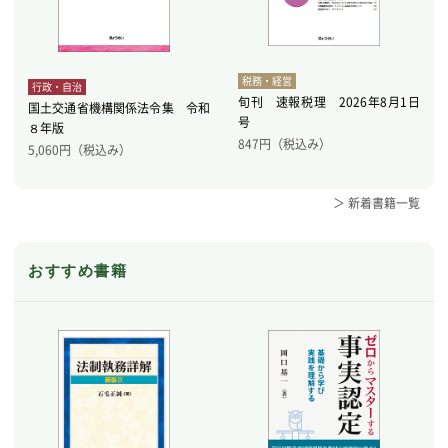
税務・経営
行政・自治
旬刊 速報税理 2026年8月1日
国土交通省機構関係法令集 令和
号
８年版
847
円（税込み）
5,060
円（税込み）
＞ 新着書籍一覧
おすすめ書籍