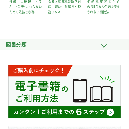
弁護士×税理士と学
令和５年度税制改正対
相続税実務のため
ぶ "争族"にならない
応 賢い生前贈与と税
の“知らない”では済ま
ための法務と税務
務Ｑ＆Ａ
されない相続法
図書分類