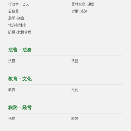
行政サービス
農林水産
・
通信
公務員
労働
・
経済
選挙
・
議会
地方税財政
防災
・
危機管理
法曹・法務
法曹
法務
教育・文化
教育
文化
税務・経営
税務
経営