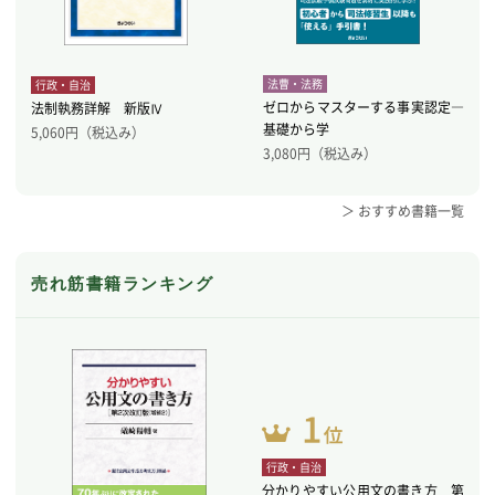
法曹・法務
行政・自治
ゼロからマスターする事実認定―
法制執務詳解 新版Ⅳ
基礎から学
5,060
円（税込み）
3,080
円（税込み）
＞ おすすめ書籍一覧
売れ筋書籍ランキング
行政・自治
分かりやすい公用文の書き方 第