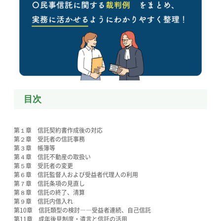
目次
第１章 信託契約書作成後の対応
第２章 受託者の信託事務
第３章 帳簿等
第４章 信託不動産の取扱い
第５章 受託者の変更
第６章 信託監督人および受益者代理人の利用
第７章 信託条項の見直し
第８章 信託の終了、清算
第９章 信託内借入れ
第10章 信託類型の検討――受益者連続、自己信託
第11章 成年後見制度・遺言と信託の活用