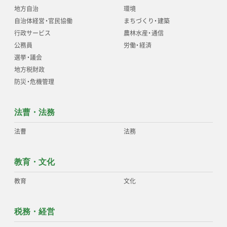
地方自治
環境
自治体経営
・
官民協働
まちづくり
・
建築
行政サービス
農林水産
・
通信
公務員
労働
・
経済
選挙
・
議会
地方税財政
防災
・
危機管理
法曹・法務
法曹
法務
教育・文化
教育
文化
税務・経営