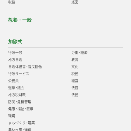
税務
経営
教養・一般
加除式
行政一般
労働
・
経済
地方自治
教育
自治体経営
・
官民協働
文化
行政サービス
税務
公務員
経営
選挙
・
議会
法曹
地方税財政
法務
防災
・
危機管理
健康
・
福祉
・
医療
環境
まちづくり
・
建築
農林水産
・
通信