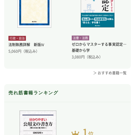
法曹・法務
行政・自治
ゼロからマスターする事実認定―
法制執務詳解 新版Ⅳ
基礎から学
5,060
円（税込み）
3,080
円（税込み）
＞ おすすめ書籍一覧
売れ筋書籍ランキング