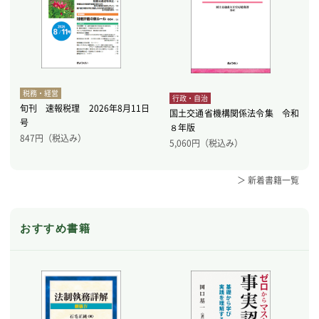
税務・経営
行政・自治
旬刊 速報税理 2026年8月11日
国土交通省機構関係法令集 令和
号
８年版
847
円（税込み）
5,060
円（税込み）
＞ 新着書籍一覧
おすすめ書籍