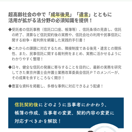
超高齢社会の中で「
成年後見
」「
遺言
」とともに
活用が拡がる法分野の必須知識を提供！
◆受託者の信託事務（信託口口座、帳簿等）、信託条項の見直し、信託
の終了、清算など信託契約後の実務や、信託会社の利用や民事信託に
関する紛争・裁判例を網羅した実践的手引書！
◆これからの課題に対応するため、隣接制度である後見・遺言との関係
性、また、民事信託に関する裁判例をまとめ、実務に活かせるように
わかりやすく整理！
◆日々、健全な信託の発展に寄与することを目的に、最新の実務を研究
してきた東京弁護士会弁護士業務改革委員会信託ＰＴのメンバーが、
その成果を余すところなく開示！
◆豊富な資料を掲載し、多様な事例に対応できるよう配慮！