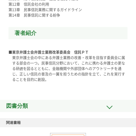
第12章 信託会社の利用
第13章 民事信託業務に関するガイドライン
第14章 民事信託に関する紛争
著者紹介
■東京弁護士会弁護士業務改革委員会 信託ＰＴ
東京弁護士会の中にある弁護士業務の改善・改革を目指す委員会に属
する部会の一つ。民事信託分野において、これに携わる弁護士の更な
る研鑽を図るとともに、金融機関や外部団体へのアウトリーチを通
じ、正しい信託の普及の一翼を担うための指針を立て、これを実行す
ることを目的に創設。
図書分類
関連書籍