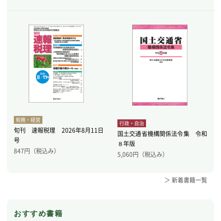
税務・経営
行政・自治
旬刊 速報税理 2026年8月11日
国土交通省機構関係法令集 令和
号
８年版
847
円（税込み）
5,060
円（税込み）
＞ 新着書籍一覧
おすすめ書籍