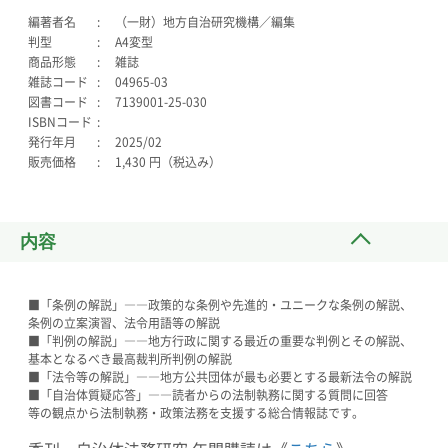
編著者名
（一財）地方自治研究機構／編集
判型
A4変型
商品形態
雑誌
雑誌コード
04965-03
図書コード
7139001-25-030
ISBNコード
発行年月
2025/02
販売価格
1,430 円（税込み）
内容
■「条例の解説」――政策的な条例や先進的・ユニークな条例の解説、
条例の立案演習、法令用語等の解説
■「判例の解説」――地方行政に関する最近の重要な判例とその解説、
基本となるべき最高裁判所判例の解説
■「法令等の解説」――地方公共団体が最も必要とする最新法令の解説
■「自治体質疑応答」――読者からの法制執務に関する質問に回答
等の観点から法制執務・政策法務を支援する総合情報誌です。