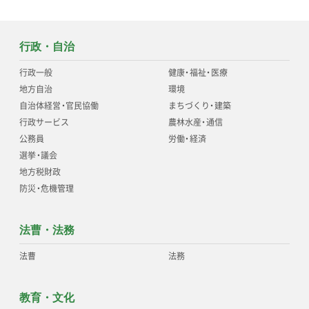
行政・自治
行政一般
健康
・
福祉
・
医療
地方自治
環境
自治体経営
・
官民協働
まちづくり
・
建築
行政サービス
農林水産
・
通信
公務員
労働
・
経済
選挙
・
議会
地方税財政
防災
・
危機管理
法曹・法務
法曹
法務
教育・文化