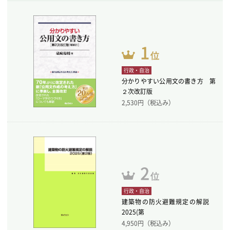
行政・自治
分かりやすい公用文の書き方 第
２次改訂版
2,530
円（税込み）
行政・自治
建築物の防火避難規定の解説
2025(第
4,950
円（税込み）