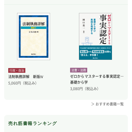
法曹・法務
行政・自治
ゼロからマスターする事実認定―
法制執務詳解 新版Ⅳ
基礎から学
5,060
円（税込み）
3,080
円（税込み）
＞ おすすめ書籍一覧
売れ筋書籍ランキング