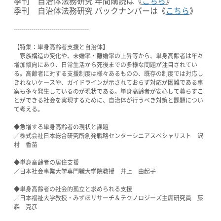
季刊 自治体法務研究 年間購読は《
こちら
》
季刊 自治体法務研究 バックナンバーは《
こちら
》
--------------------------------------
【特集：単身高齢者支援と自治体】
家族構造の変化や、未婚率・離婚率の上昇等から、単身高齢者は年々
増加傾向にあり、日常生活から死後までの多様な問題が注目されてい
る。高齢者に対する支援制度は様々あるものの、既存の制度では対応し
きれないケースや、ガイドラインが示されておらず対応が困難である事
案も多々発生しているのが現状である。単身高齢者が安心して暮らすこ
とができる社会を実現するために、自治体が行うべき対策と課題につい
て考える。
◆急増する単身高齢者の現状と課題
／株式会社日本総合研究所創発戦略センターシニアスペシャリスト 沢
村 香苗
◆単身高齢者の居住支援
／日本社会事業大学専門職大学院教授 井上 由起子
◆単身高齢者の社会的孤立と求められる支援
／日本福祉大学教授・みずほリサーチ＆テクノロジーズ主席研究員 藤
森 克彦