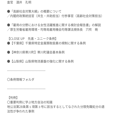
査官 酒井 孔明
●「高齢社会対策大綱」の概要について
／内閣府政策統括官（共生・共助担当）付参事官（高齢社会対策担当）
●「雇用の分野における女性活躍推進に関する検討会報告書」の解説
／厚生労働省雇用環境・均等局雇用機会均等課法規係長 穴吹 暁
【CLOSE UP 先進・ユニーク条例】
●【千葉県】千葉県特定金属類取扱業の規制に関する条例
●【神奈川県寒川町】寒川町議会基本条例
●【山梨県】山梨県物流基盤の強化に関する条例
--------------------------------------
〇条例情報フォルダ
--------------------------------------
【判例】
〇重要判例に学ぶ地方自治の知識
地公法第28条第１項第３号に該当するとしてなされた分限免職処分の適
法性が争われた事例