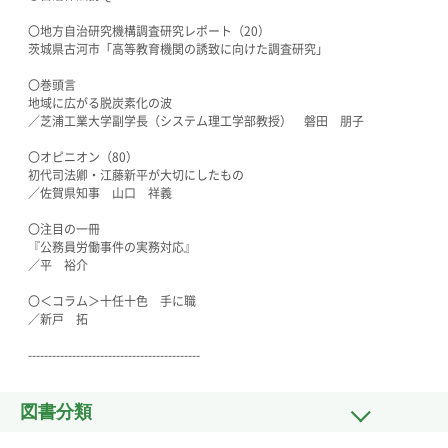
〇地方自治研究機構調査研究レポート（20）
茨城県古河市「高等教育機関の誘致に向けた調査研究」
〇巻頭言
地域に広がる脱炭素化の波
／芝浦工業大学副学長（システム理工学部教授） 磐田 朋子
〇オピニオン（80）
初代司法卿・江藤新平が大切にしたもの
／佐賀県知事 山口 祥義
〇注目の一冊
『公務員労働事件の実務対応』
／平 裕介
〇＜コラム＞十任十色 手に職
／新戸 拓
-------------------------------------------
図書分類