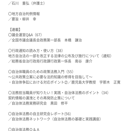
／石川 重弘（弁護士）
〇地方自治判例情報
／要旨・柳井 幸
【連載】
〇議会運営Q&A（67）
／全国市議会議長会政務第一部長 本橋 謙治
〇行政通知の読み方・使い方（38）
地方自治法の一部を改正する法律の公布及び施行について（通知）
／総務省自治行政局行政課行政第一係長 南谷 康介
〇自治体職員のための政策法務入門（55）
〜公共政策立案に必要な法的知識の修得を目指して〜
・自治体争訟における対応ポイント②／鹿児島大学教授 宇那木 正寛
〇法務担当職員が知りたい！実践・自治体法務のポイント（34）
契約情報の漏洩とその再発防止策について
／自治体法務実務研究会 黒田 修平
〇自治体法務の自主研究会レポート(56)
／自治体法務ネットワーク（自治体法務の基礎と実践講座）
〇自治体法務Ｑ＆Ａ