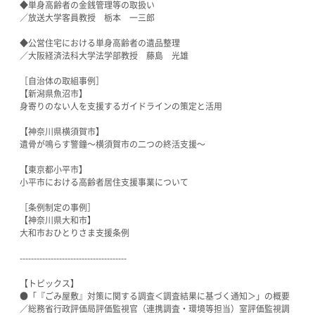
◆単身高齢者の金銭管理等の取扱い
／放送大学客員教授 栃本 一三郎
◆公営住宅における単身高齢者の遺品整理
／大阪経済法科大学法学部教授 藤島 光雄
［自治体の取組事例］
【新潟県魚沼市】
身寄りのない人を支援するガイドラインの策定と活用
【神奈川県横須賀市】
遺骨が鳴らす警鐘〜横須賀市の二つの終活支援〜
【東京都小平市】
小平市における高齢者居住支援事業について
［条例制定の事例］
【神奈川県大和市】
大和市おひとりさま支援条例
--------------------------------------
【トピックス】
●「『ごみ屋敷』対策に関する調査＜調査結果に基づく通知＞」の概要
／総務省行政評価局評価監視官（連携調査・環境等担当）室評価監視調