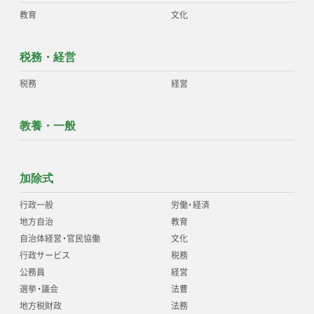
教育
文化
税務・経営
税務
経営
教養・一般
加除式
行政一般
労働
・
経済
地方自治
教育
自治体経営
・
官民協働
文化
行政サービス
税務
公務員
経営
選挙
・
議会
法曹
地方税財政
法務