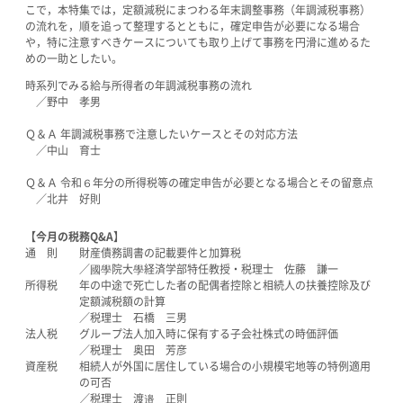
こで，本特集では，定額減税にまつわる年末調整事務（年調減税事務）
の流れを，順を追って整理するとともに，確定申告が必要になる場合
や，特に注意すべきケースについても取り上げて事務を円滑に進めるた
めの一助としたい。
時系列でみる給与所得者の年調減税事務の流れ
／野中 孝男
Ｑ＆Ａ 年調減税事務で注意したいケースとその対応方法
／中山 育士
Ｑ＆Ａ 令和６年分の所得税等の確定申告が必要となる場合とその留意点
／北井 好則
【今月の税務Q&A】
通 則 財産債務調書の記載要件と加算税
／國學院大學経済学部特任教授・税理士 佐藤 謙一
所得税 年の中途で死亡した者の配偶者控除と相続人の扶養控除及び
定額減税額の計算
／税理士 石橋 三男
法人税 グループ法人加入時に保有する子会社株式の時価評価
／税理士 奥田 芳彦
資産税 相続人が外国に居住している場合の小規模宅地等の特例適用
の可否
／税理士 渡邉 正則