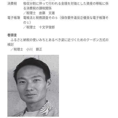
消費税 吸収分割に伴って行われる金銭を対価とした資産の移転に係
る消費税の課税関係
／税理士 齋藤 文雄
電子帳簿 電帳法と税務調査その５（保存要件違反②優良な電子帳簿そ
の１）
／税理士 十文字俊郎
巻頭言
ふるさと納税の使いみちとあるべき姿に近づくためのクーポン方式の
検討
／税理士 小川 顕正