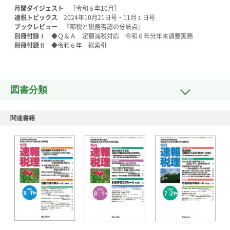
月間ダイジェスト
［令和６年10月］
速税トピックス
2024年10月21日号・11月１日号
ブックレビュー
『節税と税務否認の分岐点』
別冊付録Ⅰ
◆Ｑ＆Ａ 定額減税対応 令和６年分年末調整実務
別冊付録Ⅱ
◆令和６年 総索引
図書分類
関連書籍