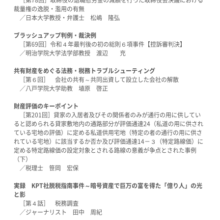
裁量権の逸脱・濫用の有無
／日本大学教授・弁護士 松嶋 隆弘
ブラッシュアップ判例・裁決例
［第69回］令和４年最判後の初の総則６項事件【控訴審判決】
／明治学院大学法学部教授 渡辺 充
共有財産をめぐる法務・税務トラブルシューティング
［第６回］ 会社の共有～共同出資して設立した会社の解散
／八戸学院大学助教 埴原 啓正
財産評価のキーポイント
［第201回］貸家の入居者及びその関係者のみが通行の用に供してい
ると認められる貸家敷地内の通路部分が評価通達24（私道の用に供され
ている宅地の評価）に定める私道供用宅地（特定の者の通行の用に供さ
れている宅地）に該当するか否か及び評価通達14－３（特定路線価）に
定める特定路線価の設定対象とされる路線の意義が争点とされた事例
（下）
／税理士 笹岡 宏保
実録 KPT社脱税指南事件～暗号資産で巨万の富を得た「億り人」の光
と影
［第４話］ 税務調査
／ジャーナリスト 田中 周紀