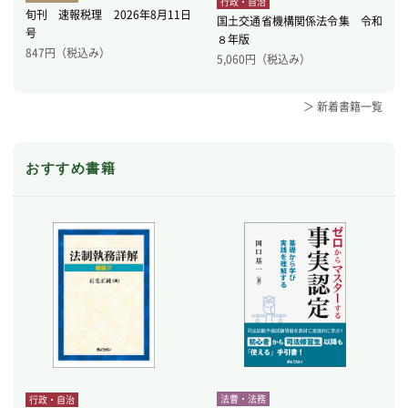
行政・自治
旬刊 速報税理 2026年8月11日
国土交通省機構関係法令集 令和
号
８年版
847
円（税込み）
5,060
円（税込み）
＞ 新着書籍一覧
おすすめ書籍
法曹・法務
行政・自治