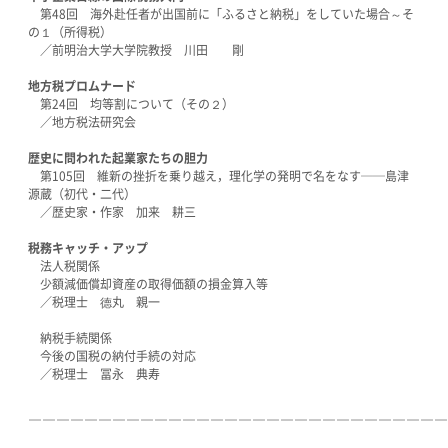
第48回 海外赴任者が出国前に「ふるさと納税」をしていた場合～そ
の１（所得税）
／前明治大学大学院教授 川田 剛
地方税プロムナード
第24回 均等割について（その２）
／地方税法研究会
歴史に問われた起業家たちの胆力
第105回 維新の挫折を乗り越え，理化学の発明で名をなす──島津
源蔵（初代・二代）
／歴史家・作家 加来 耕三
税務キャッチ・アップ
法人税関係
少額減価償却資産の取得価額の損金算入等
／税理士 德丸 親一
納税手続関係
今後の国税の納付手続の対応
／税理士 冨永 典寿
――――――――――――――――――――――――――――――