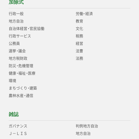
加除式
行政一般
労働
・
経済
地方自治
教育
自治体経営
・
官民協働
文化
行政サービス
税務
公務員
経営
選挙
・
議会
法曹
地方税財政
法務
防災
・
危機管理
健康
・
福祉
・
医療
環境
まちづくり
・
建築
農林水産
・
通信
雑誌
ガバナンス
判例地方自治
Ｊ－ＬＩＳ
地方自治