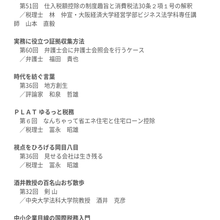
第51回 仕入税額控除の制度趣旨と消費税法30条２項１号の解釈
／税理士 林 仲宣・大阪経済大学経営学部ビジネス法学科専任講
師 山本 直毅
実務に役立つ証拠収集方法
第60回 弁護士会に弁護士会照会を行うケース
／弁護士 福田 貴也
時代を紡ぐ言葉
第36回 地方創生
／評論家 和泉 哲雄
ＰＬＡＴ ゆるっと税務
第６回 なんちゃって省エネ住宅と住宅ローン控除
／税理士 冨永 昭雄
視点をひろげる岡目八目
第36回
見せる会社は生き残る
／税理士 冨永 昭雄
酒井教授の百名山おぢ散歩
第32回
剣 山
／中央大学法科大学院教授 酒井 克彦
中小企業目線の国際税務入門