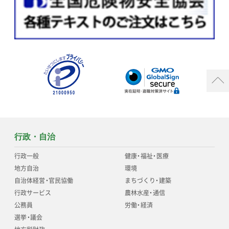
行政・自治
行政一般
健康
・
福祉
・
医療
地方自治
環境
自治体経営
・
官民協働
まちづくり
・
建築
行政サービス
農林水産
・
通信
公務員
労働
・
経済
選挙
・
議会