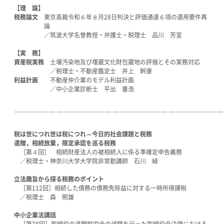
【理 論】
税務論文
東京高裁令和６年８月28日判決と評価通達６項の適用要件再
論
／筑波大学名誉教授・弁護士・税理士 品川 芳宣
【実 務】
資産税実務
土壌汚染地及び埋蔵文化財包蔵地の評価とその実務対応
／税理士・不動産鑑定士 井上 幹康
利益計画
不動産仲介業のモデル利益計画
／中小企業診断士 平出 重浩
――――――――――――――――――――――――――――――
税は世につれ世は税につれ～今日的社会課題と税務
遺贈，相続放棄，限定承認を巡る税務
［第４回］ 相続財産法人の被相続人に係る準確定申告義務
／税理士・神奈川大学大学院非常勤講師 石川 緑
立法趣旨から探る税務のポイント
［第112回］相続した債務の債務免除益に対する一時所得課税
／税理士 森 照雄
中小企業法講話
［第78回］取締役の退職慰労金の減額を行った取締役会決議における