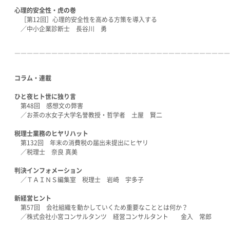
心理的安全性・虎の巻
［第12回］心理的安全性を高める方策を導入する
／中小企業診断士 長谷川 勇
―――――――――――――――――――――――――――――――――――
コラム・連載
ひと夜ヒト世に独り言
第48回 感想文の弊害
／お茶の水女子大学名誉教授・哲学者 土屋 賢二
税理士業務のヒヤリハット
第132回 年末の消費税の届出未提出にヒヤリ
／税理士 奈良 真美
判決インフォメーション
／ＴＡＩＮＳ編集室 税理士 岩崎 宇多子
新経営ヒント
第57回 会社組織を動かしていくため重要なこととは何か？
／株式会社小宮コンサルタンツ 経営コンサルタント 金入 常郎