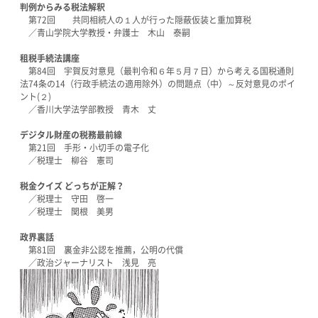
判例からみる税法解釈
第72回 共同相続人の１人が行った隠蔽仮装と重加算税
／青山学院大学教授・弁護士 木山 泰嗣
租税手続法講座
第84回 宇賀反対意見（最判令和６年５月７日）から考える国税通則
法74条の14（行政手続法の適用除外）の問題点（中）～反対意見のポイ
ント(２)
／香川大学法学部教授 青木 丈
デジタル財産の税務最前線
第21回 手形・小切手の電子化
／税理士 柳谷 憲司
税金クイズ どっちが正解？
／税理士 守田 啓一
／税理士 関根 美男
政界裏話
第81回 裏金非公認を推薦，公明の代償
／政治ジャーナリスト 浅見 亮