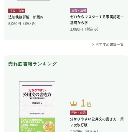
法曹・法務
行政・自治
ゼロからマスターする事実認定―
法制執務詳解 新版Ⅳ
基礎から学
5,060
円（税込み）
3,080
円（税込み）
＞ おすすめ書籍一覧
売れ筋書籍ランキング
行政・自治
分かりやすい公用文の書き方 第
２次改訂版
2,530
円（税込み）