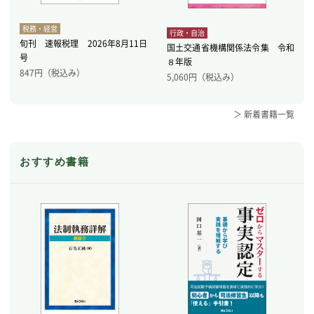
税務・経営
行政・自治
旬刊 速報税理 2026年8月11日
国土交通省機構関係法令集 令和
号
８年版
847
円（税込み）
5,060
円（税込み）
＞ 新着書籍一覧
おすすめ書籍