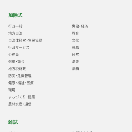
加除式
行政一般
労働
・
経済
地方自治
教育
自治体経営
・
官民協働
文化
行政サービス
税務
公務員
経営
選挙
・
議会
法曹
地方税財政
法務
防災
・
危機管理
健康
・
福祉
・
医療
環境
まちづくり
・
建築
農林水産
・
通信
雑誌