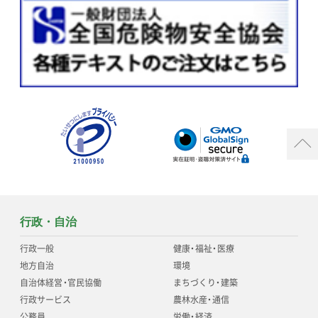
行政・自治
行政一般
健康
・
福祉
・
医療
地方自治
環境
自治体経営
・
官民協働
まちづくり
・
建築
行政サービス
農林水産
・
通信
公務員
労働
・
経済