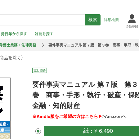
詳細検索
会員登録
発行年から探す
雑誌を探す
弁護士業務・法律実務
要件事実マニュアル 第７版 第３巻 商事・手形・
商品を除く）
試し読み
要件事実マニュアル 第７版 第３
巻 商事・手形・執行・破産・保
金融・知的財産
※Kindle版をご希望の方はこちら▶
>Amazonへ
紙：¥ 6,490