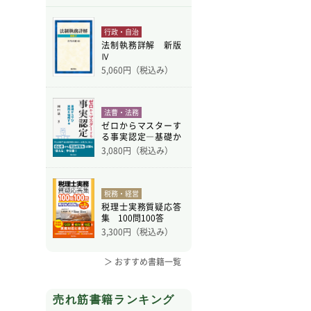
行政・自治
法制執務詳解 新版
Ⅳ
5,060
円（税込み）
法曹・法務
ゼロからマスターす
る事実認定―基礎か
ら学
3,080
円（税込み）
税務・経営
税理士実務質疑応答
集 100問100答
3,300
円（税込み）
＞ おすすめ書籍一覧
売れ筋書籍ランキング