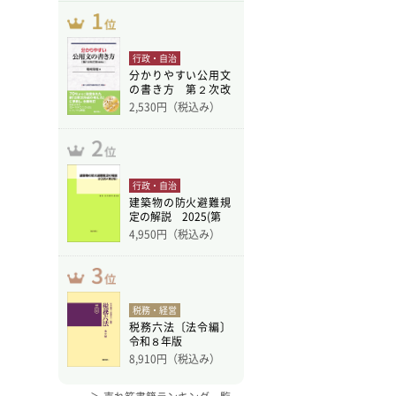
行政・自治
分かりやすい公用文
の書き方 第２次改
訂版
2,530
円（税込み）
行政・自治
建築物の防火避難規
定の解説 2025(第
4,950
円（税込み）
税務・経営
税務六法〔法令編〕
令和８年版
8,910
円（税込み）