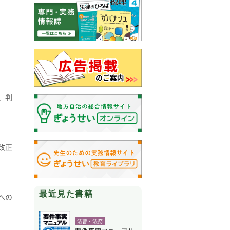
、判
改正
最近見た書籍
への
法曹・法務