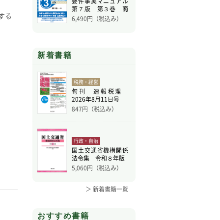
要件事実マニュアル
第７版 第３巻 商
する
事
6,490
円（税込み）
新着書籍
税務・経営
旬刊 速報税理
2026年8月11日号
847
円（税込み）
行政・自治
国土交通省機構関係
法令集 令和８年版
5,060
円（税込み）
＞ 新着書籍一覧
おすすめ書籍