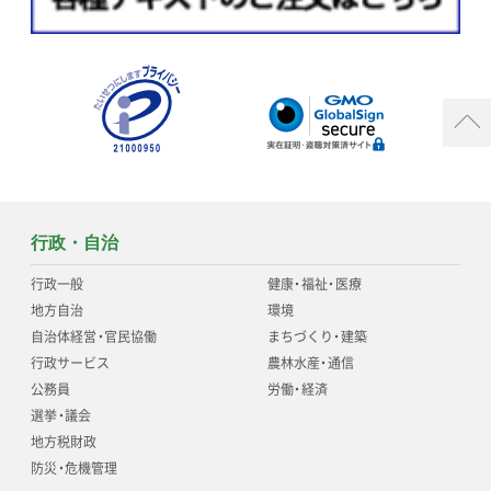
行政・自治
行政一般
健康
・
福祉
・
医療
地方自治
環境
自治体経営
・
官民協働
まちづくり
・
建築
行政サービス
農林水産
・
通信
公務員
労働
・
経済
選挙
・
議会
地方税財政
防災
・
危機管理