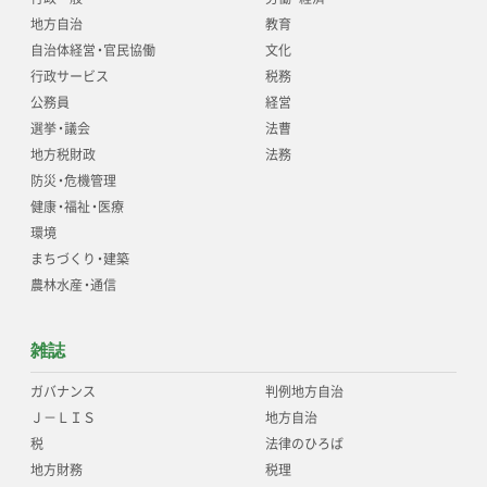
地方自治
教育
自治体経営
・
官民協働
文化
行政サービス
税務
公務員
経営
選挙
・
議会
法曹
地方税財政
法務
防災
・
危機管理
健康
・
福祉
・
医療
環境
まちづくり
・
建築
農林水産
・
通信
雑誌
ガバナンス
判例地方自治
Ｊ－ＬＩＳ
地方自治
税
法律のひろば
地方財務
税理