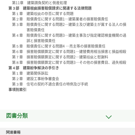
第11章 建築請負契約と倒産処理
第３部 建築瑕疵損害賠償請求に関連する法律問題
第１章 建築瑕疵の存否に関する問題
第２章 賠償責任に関する問題1─建築業者の損害賠償責任
第３章 賠償責任に関する問題2─建築士及び建築士が属する法人の損
害賠償責任
第４章 賠償責任に関する問題3─建築主事及び指定確認検査機関の過
誤と損害賠償責任
第５章 賠償責任に関する問題4 ─売主等の損害賠償責任
第６章 損害賠償額算定に関する問題1─建替費用相当損害と損益相殺
第７章 損害賠償額算定に関する問題2─建築瑕疵と慰謝料
第８章 損害賠償額算定に関する問題3─その他の損害費目、過失相殺
第４部 建築紛争解決の手引き
第１章 建築関係訴訟
第２章 建設工事紛争審査会
第３章 住宅の契約不適合責任の特例及び手続
事項別索引
図書分類
関連書籍