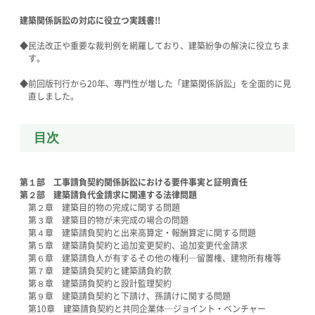
建築関係訴訟の対応に役立つ実践書!!
◆民法改正や重要な裁判例を網羅しており、建築紛争の解決に役立ちま
す。
◆前回版刊行から20年、専門性が増した「建築関係訴訟」を全面的に見
直しました。
目次
第１部 工事請負契約関係訴訟における要件事実と証明責任
第２部 建築請負代金請求に関連する法律問題
第２章 建築目的物の完成に関する問題
第３章 建築目的物が未完成の場合の問題
第４章 建築請負契約と出来高算定・報酬算定に関する問題
第５章 建築請負契約と追加変更契約、追加変更代金請求
第６章 建築請負人が有するその他の権利─留置権、建物所有権等
第７章 建築請負契約と建築請負約款
第８章 建築請負契約と設計監理契約
第９章 建築請負契約と下請け、孫請けに関する問題
第10章 建築請負契約と共同企業体─ジョイント・ベンチャー