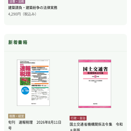
法曹・法務
建築請負・建築紛争の法律実務
4,290
円（税込み）
新着書籍
税務・経営
行政・自治
旬刊 速報税理 2026年8月11日
国土交通省機構関係法令集 令和
号
８年版