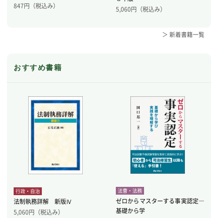
847
円（税込み）
5,060
円（税込み）
＞ 新着書籍一覧
おすすめ書籍
法曹・法務
行政・自治
ゼロからマスターする事実認定―
法制執務詳解 新版Ⅳ
基礎から学
5,060
円（税込み）