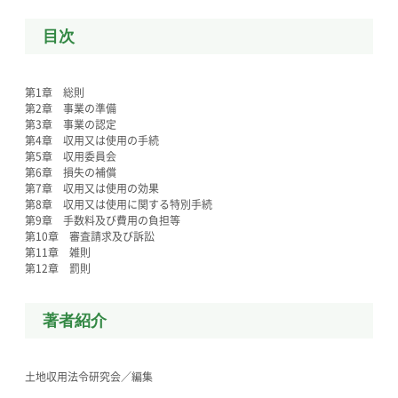
目次
第1章 総則
第2章 事業の準備
第3章 事業の認定
第4章 収用又は使用の手続
第5章 収用委員会
第6章 損失の補償
第7章 収用又は使用の効果
第8章 収用又は使用に関する特別手続
第9章 手数料及び費用の負担等
第10章 審査請求及び訴訟
第11章 雑則
第12章 罰則
著者紹介
土地収用法令研究会／編集