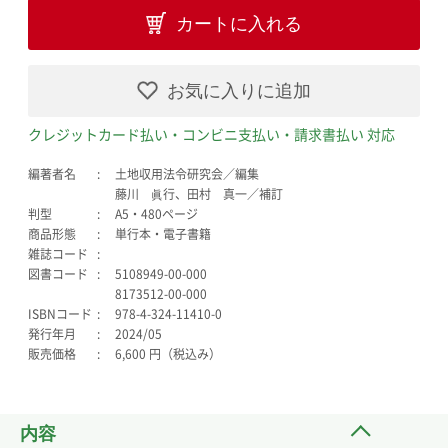
カートに入れる
お気に入りに追加
クレジットカード払い・コンビニ支払い・請求書払い 対応
編著者名
土地収用法令研究会／編集
藤川 眞行、田村 真一／補訂
判型
A5・480ページ
商品形態
単行本・電子書籍
雑誌コード
図書コード
5108949-00-000
8173512-00-000
ISBNコード
978-4-324-11410-0
発行年月
2024/05
販売価格
6,600 円（税込み）
内容