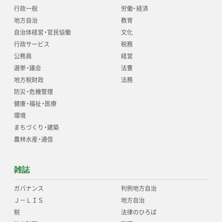
行政一般
労働
・
経済
地方自治
教育
自治体経営
・
官民協働
文化
行政サービス
税務
公務員
経営
選挙
・
議会
法曹
地方税財政
法務
防災
・
危機管理
健康
・
福祉
・
医療
環境
まちづくり
・
建築
農林水産
・
通信
雑誌
ガバナンス
判例地方自治
Ｊ－ＬＩＳ
地方自治
税
法律のひろば