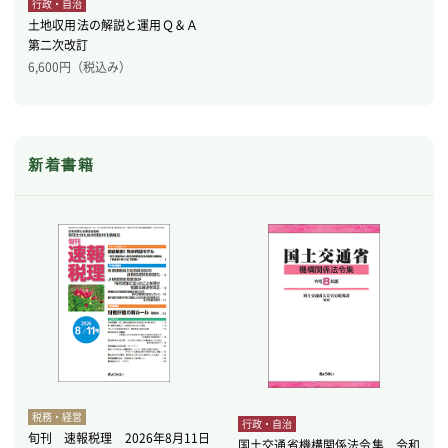
行政・自治
土地収用法の解説と運用Ｑ＆Ａ
第二次改訂
6,600
円（税込み）
新着書籍
税務・経営
行政・自治
旬刊 速報税理 2026年8月11日
国土交通省機構関係法令集 令和