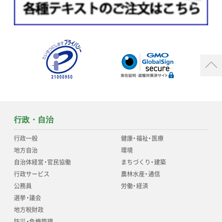
行政・自治
行政一般
健康
・
福祉
・
医療
地方自治
環境
自治体経営
・
官民協働
まちづくり
・
建築
行政サービス
農林水産
・
通信
公務員
労働
・
経済
選挙
・
議会
地方税財政
防災
・
危機管理