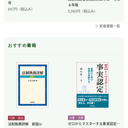
号
８年版
847
円（税込み）
5,060
円（税込み）
＞ 新着書籍一覧
おすすめ書籍
法曹・法務
行政・自治
ゼロからマスターする事実認定―
法制執務詳解 新版Ⅳ