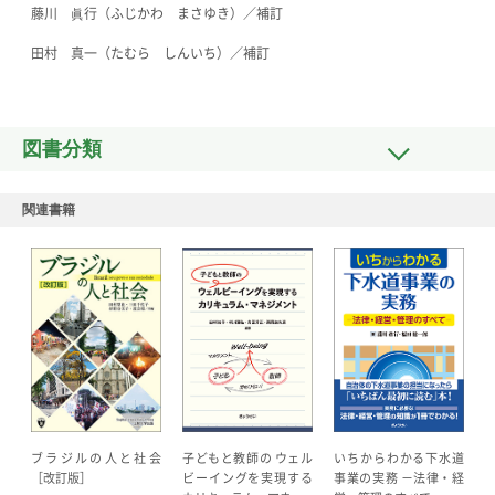
藤川 眞行（ふじかわ まさゆき）／補訂
田村 真一（たむら しんいち）／補訂
図書分類
関連書籍
子どもと教師の ウェル
いちからわかる下水道
ブラジルの人と社会
ビーイングを実現する
事業の実務 －法律・経
［改訂版］