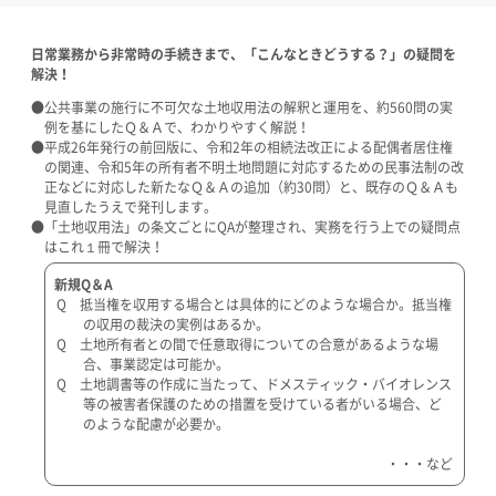
日常業務から非常時の手続きまで、「こんなときどうする？」の疑問を
解決！
●公共事業の施行に不可欠な土地収用法の解釈と運用を、約560問の実
例を基にしたＱ＆Ａで、わかりやすく解説！
●平成26年発行の前回版に、令和2年の相続法改正による配偶者居住権
の関連、令和5年の所有者不明土地問題に対応するための民事法制の改
正などに対応した新たなＱ＆Ａの追加（約30問）と、既存のＱ＆Ａも
見直したうえで発刊します。
●「土地収用法」の条文ごとにQAが整理され、実務を行う上での疑問点
はこれ１冊で解決！
新規Q＆A
Q 抵当権を収用する場合とは具体的にどのような場合か。抵当権
の収用の裁決の実例はあるか。
Q 土地所有者との間で任意取得についての合意があるような場
合、事業認定は可能か。
Q 土地調書等の作成に当たって、ドメスティック・バイオレンス
等の被害者保護のための措置を受けている者がいる場合、ど
のような配慮が必要か。
・・・など