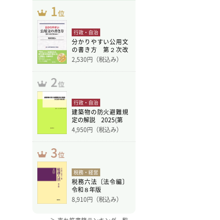
行政・自治
分かりやすい公用文
の書き方 第２次改
訂版
2,530
円（税込み）
行政・自治
建築物の防火避難規
定の解説 2025(第
4,950
円（税込み）
税務・経営
税務六法〔法令編〕
令和８年版
8,910
円（税込み）