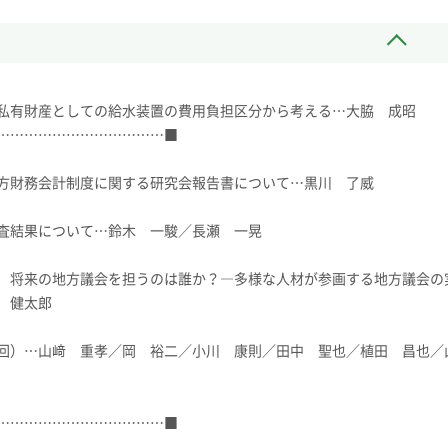
私有財産としての給水装置の費用負担区分から考える…大脇 成昭
………………………………■
方財務会計制度に関する研究会報告書について…黒川 了威
査結果について…鈴木 一駿／長瀬 一晃
 将来の地方議会を担うのは誰か？―多様な人材が参画する地方議会の
 健太郎
回）…山﨑 重孝／岡 裕二／小川 康則／田中 聖也／植田 昌也／
………………………………■