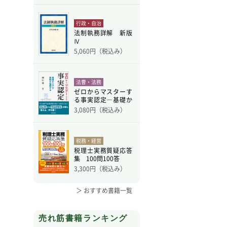
行政・自治
法制執務詳解 新版
Ⅳ
5,060
円（税込み）
法曹・法務
ゼロからマスターす
る事実認定―基礎か
ら学
3,080
円（税込み）
税務・経営
税理士実務質疑応答
集 100問100答
3,300
円（税込み）
＞ おすすめ書籍一覧
売れ筋書籍ランキング