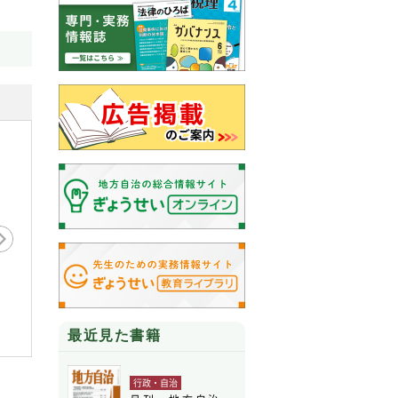
月刊 地方自治 2026年
月刊 地
刊 地方自治 2026年
４月号
月号
月号
最近見た書籍
行政・自治