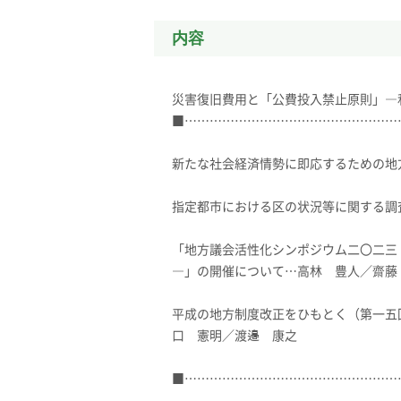
内容
災害復旧費用と「公費投入禁止原則」―
■……………………………………………
新たな社会経済情勢に即応するための地
指定都市における区の状況等に関する調
「地方議会活性化シンポジウム二〇二三
―」の開催について…高林 豊人／齋藤
平成の地方制度改正をひもとく（第一五
口 憲明／渡邉 康之
■……………………………………………