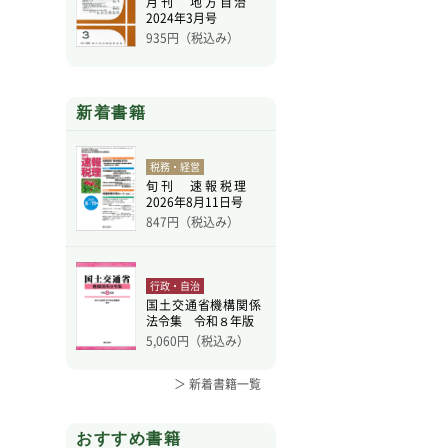
月刊 地方自治
2024年3月号
935
円（税込み）
新着書籍
税務・経営
旬刊 速報税理
2026年8月11日号
847
円（税込み）
行政・自治
国土交通省機構関係
法令集 令和８年版
5,060
円（税込み）
＞ 新着書籍一覧
おすすめ書籍