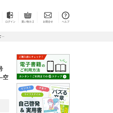
ログイン
買い物カゴ
お問合せ
ヘルプ
て―
冬号
―空