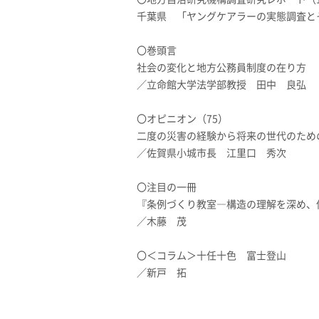
千葉県 「ヤングケアラーの実態調査と
〇巻頭言
社会の変化と地方公務員制度の在り方
／立命館大学法学部教授 田中 良弘
〇オピニオン（75）
二度の災害の経験から将来の世代のため
／佐賀県小城市長 江里口 秀次
〇注目の一冊
『条例づくり教室―構造の理解を深め、
／木藤 茂
〇＜コラム＞十任十色 富士登山
／新戸 拓