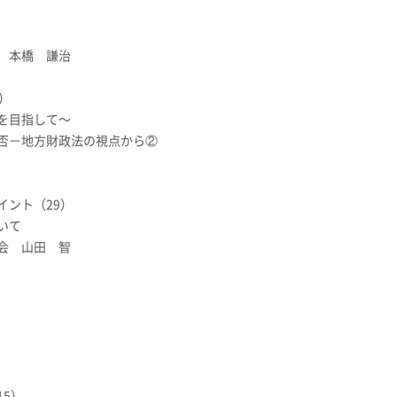
 本橋 謙治
）
を目指して〜
否－地方財政法の視点から②
イント（29）
いて
会 山田 智
5）