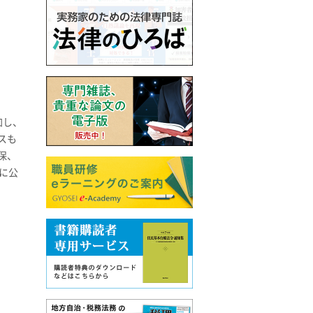
加し、
スも
保、
に公