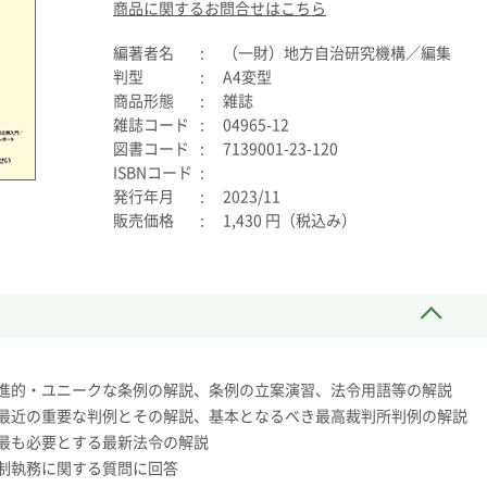
商品に関するお問合せはこちら
編著者名
（一財）地方自治研究機構／編集
判型
A4変型
商品形態
雑誌
雑誌コード
04965-12
図書コード
7139001-23-120
ISBNコード
発行年月
2023/11
販売価格
1,430 円（税込み）
進的・ユニークな条例の解説、条例の立案演習、法令用語等の解説
最近の重要な判例とその解説、基本となるべき最高裁判所判例の解説
最も必要とする最新法令の解説
制執務に関する質問に回答