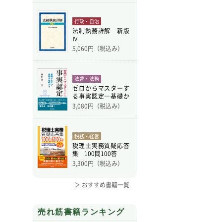
行政・自治
法制執務詳解 新版
Ⅳ
5,060
円（税込み）
法曹・法務
ゼロからマスターす
る事実認定―基礎か
ら学
3,080
円（税込み）
税務・経営
税理士実務質疑応答
集 100問100答
3,300
円（税込み）
＞ おすすめ書籍一覧
売れ筋書籍ランキング