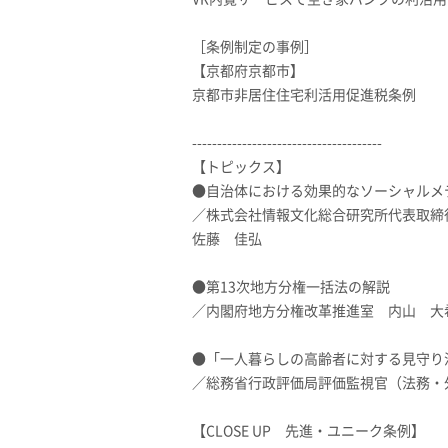
［条例制定の事例］
【京都府京都市】
京都市非居住住宅利活用促進税条例
--------------------------------------
【トピックス】
●自治体における効果的なソーシャルメ
／株式会社情報文化総合研究所代表取締
佐藤 佳弘
●第13次地方分権一括法の解説
／内閣府地方分権改革推進室 内山 大
●「一人暮らしの高齢者に対する見守り
／総務省行政評価局評価監視官（法務・
【CLOSE UP 先進・ユニーク条例】