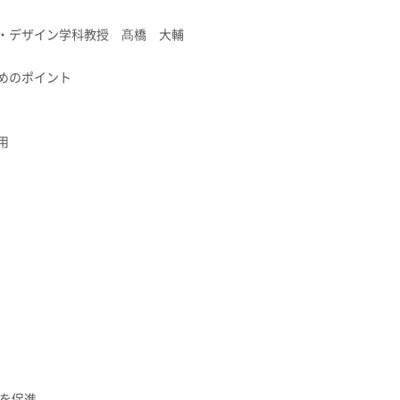
・デザイン学科教授 髙橋 大輔
めのポイント
用
用を促進