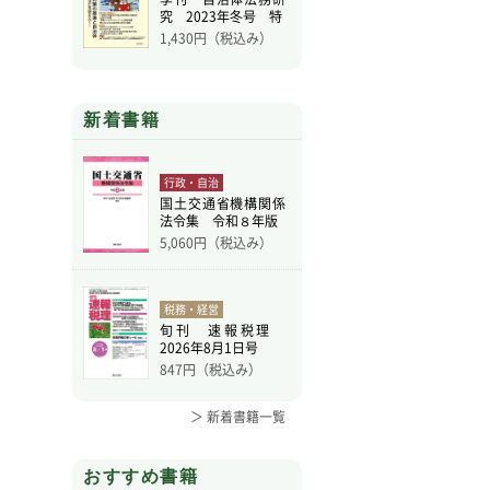
究 2023年冬号 特
1,430
円（税込み）
新着書籍
行政・自治
国土交通省機構関係
法令集 令和８年版
5,060
円（税込み）
税務・経営
旬刊 速報税理
2026年8月1日号
847
円（税込み）
＞ 新着書籍一覧
おすすめ書籍