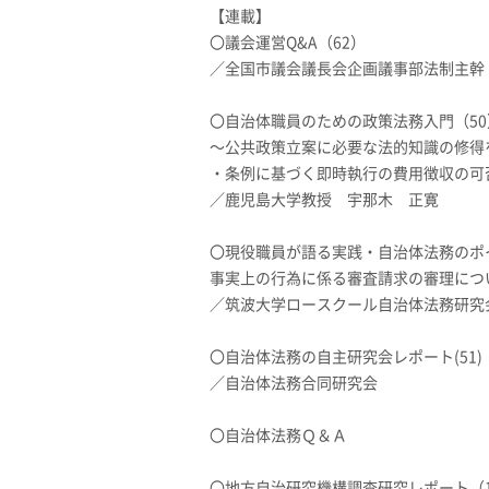
【連載】
〇議会運営Q&A（62）
／全国市議会議長会企画議事部法制主幹
〇自治体職員のための政策法務入門（50
〜公共政策立案に必要な法的知識の修得
・条例に基づく即時執行の費用徴収の可
／鹿児島大学教授 宇那木 正寛
〇現役職員が語る実践・自治体法務のポ
事実上の行為に係る審査請求の審理につ
／筑波大学ロースクール自治体法務研究
〇自治体法務の自主研究会レポート(51)
／自治体法務合同研究会
〇自治体法務Ｑ＆Ａ
〇地方自治研究機構調査研究レポート（1