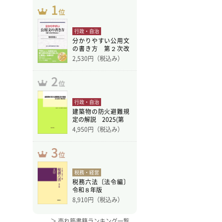
行政・自治
分かりやすい公用文
の書き方 第２次改
訂版
2,530
円（税込み）
行政・自治
建築物の防火避難規
定の解説 2025(第
4,950
円（税込み）
税務・経営
税務六法〔法令編〕
令和８年版
8,910
円（税込み）
＞ 売れ筋書籍ランキング一覧